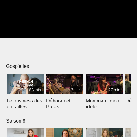
Gosp'elles
83 min
7 min
77 min
Le business des
Déborah et
Mon mari : mon
Débo
entrailles
Barak
idole
Saison 8