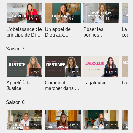
10 min
9 min
11 min
L’obéissance : le
Un appel de
Poser les
La
principe de Dieu
Dieu aux
bonnes
codé
qui débloque ta
adorateurs pour
questions
affec
vie
2026
Saison 7
7 min
11 min
10 min
Appelé à la
Comment
La jalousie
La m
Justice
marcher dans sa
destinée
Saison 6
4 min
8 min
12 min