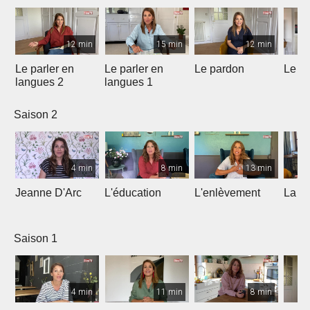
12 min
15 min
12 min
Le parler en
Le parler en
Le pardon
Le de
langues 2
langues 1
Saison 2
4 min
8 min
13 min
Jeanne D'Arc
L'éducation
L'enlèvement
La co
Saison 1
4 min
11 min
8 min