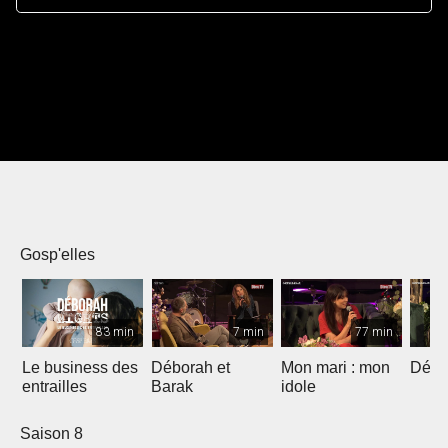
Gosp'elles
83 min
7 min
77 min
Le business des
Déborah et
Mon mari : mon
Débo
entrailles
Barak
idole
Saison 8