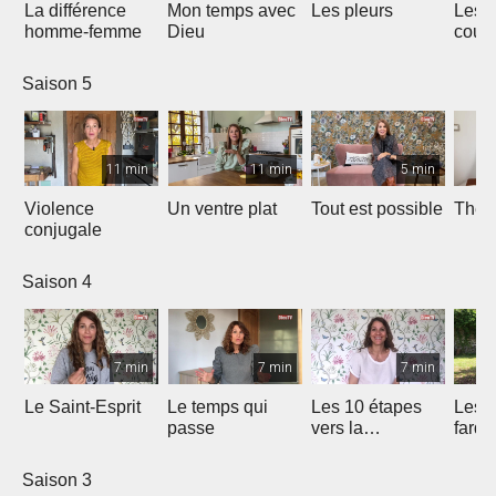
La différence
Mon temps avec
Les pleurs
Les 
homme-femme
Dieu
couc
Saison 5
11 min
11 min
5 min
Violence
Un ventre plat
Tout est possible
The p
conjugale
Saison 4
7 min
7 min
7 min
Le Saint-Esprit
Le temps qui
Les 10 étapes
Les f
passe
vers la
fard
délivrance
Saison 3