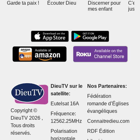
Garde ta paix !
Écouter Dieu
Discerner pour
C'est
mes enfant
juste
DieuTV sur le
Nos Partenaires:
satellite:
Fédération
Eutelsat 16A
romande d’Églises
Copyright ©
évangéliques
Fréquence:
DieuTV 2026 ,
12562.25MHz
Connaitredieu.com
Tous droits
Polarisation
RDF Édition
réservés.
horizontale