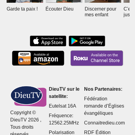
Garde ta paix !
Écouter Dieu
Discerner pour
C'est
mes enfant
juste
DieuTV sur le
Nos Partenaires:
satellite:
Fédération
Eutelsat 16A
romande d’Églises
Copyright ©
évangéliques
Fréquence:
DieuTV 2026 ,
12562.25MHz
Connaitredieu.com
Tous droits
Polarisation
RDF Édition
réservés.