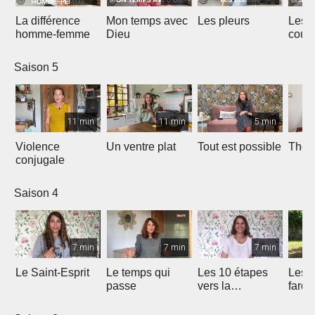
La différence
Mon temps avec
Les pleurs
Les 
homme-femme
Dieu
couc
Saison 5
11 min
11 min
5 min
Violence
Un ventre plat
Tout est possible
The p
conjugale
Saison 4
7 min
7 min
7 min
Le Saint-Esprit
Le temps qui
Les 10 étapes
Les f
passe
vers la
fard
délivrance