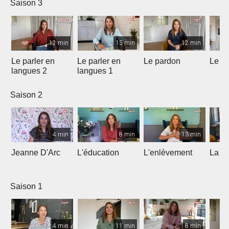
Saison 3
12 min
15 min
12 min
Le parler en
Le parler en
Le pardon
Le de
langues 2
langues 1
Saison 2
4 min
8 min
13 min
Jeanne D'Arc
L'éducation
L'enlèvement
La co
Saison 1
4 min
11 min
8 min