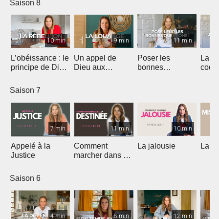
Saison 8
10 min
9 min
11 min
L’obéissance : le
Un appel de
Poser les
La
principe de Dieu
Dieu aux
bonnes
codé
qui débloque ta
adorateurs pour
questions
affec
vie
2026
Saison 7
7 min
11 min
10 min
Appelé à la
Comment
La jalousie
La m
Justice
marcher dans sa
destinée
Saison 6
4 min
8 min
12 min