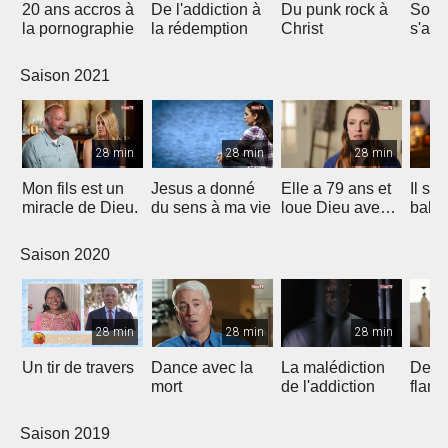
20 ans accros à
De l'addiction à
Du punk rock à
Son 
la pornographie
la rédemption
Christ
s'arr
11 mi
Saison 2021
28 min
28 min
28 min
Mon fils est un
Jesus a donné
Elle a 79 ans et
Il s'e
miracle de Dieu.
du sens à ma vie
loue Dieu avec
bale à
la danse
mais 
parti!
Saison 2020
28 min
28 min
28 min
Un tir de travers
Dance avec la
La malédiction
Deliv
mort
de l'addiction
flam
Saison 2019