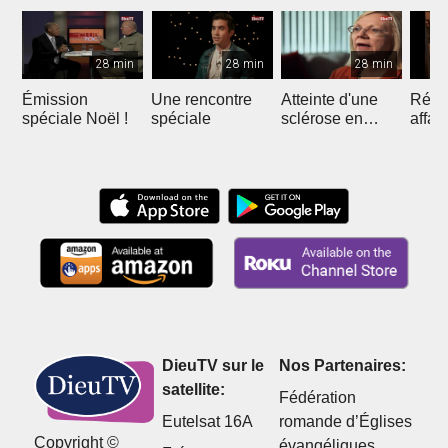
28 min
28 min
28 min
Émission
Une rencontre
Atteinte d'une
Réuss
spéciale Noël !
spéciale
sclérose en
affai
plaque
DieuTV sur le
Nos Partenaires:
satellite:
Fédération
Eutelsat 16A
romande d’Églises
Copyright ©
évangéliques