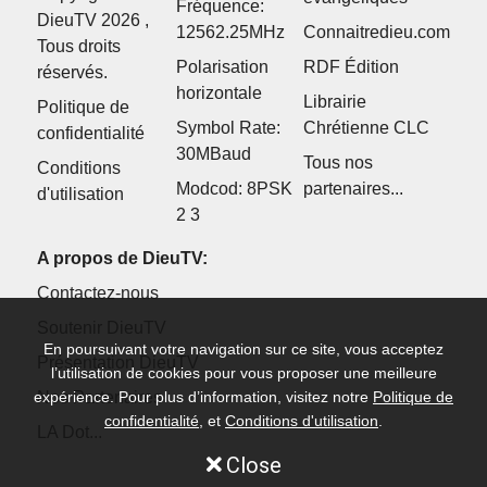
Fréquence:
DieuTV 2026 ,
12562.25MHz
Connaitredieu.com
Tous droits
Polarisation
RDF Édition
réservés.
horizontale
Librairie
Politique de
Symbol Rate:
Chrétienne CLC
confidentialité
30MBaud
Tous nos
Conditions
Modcod: 8PSK
partenaires...
d'utilisation
2 3
A propos de DieuTV:
Contactez-nous
Soutenir DieuTV
En poursuivant votre navigation sur ce site, vous acceptez
Présentation DieuTV
l’utilisation de cookies pour vous proposer une meilleure
Nos Partenaires
expérience. Pour plus d’information, visitez notre
Politique de
confidentialité
, et
Conditions d'utilisation
.
LA Dot...