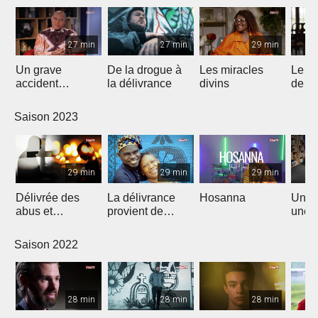
27 min
27 min
29 min
Un grave
De la drogue à
Les miracles
Le n
accident
la délivrance
divins
de J
bouleversa sa
vie
Saison 2023
29 min
29 min
29 min
Délivrée des
La délivrance
Hosanna
Un rê
abus et
provient de
une n
restaurée par
L'Éternel
Christ
Saison 2022
28 min
28 min
28 min