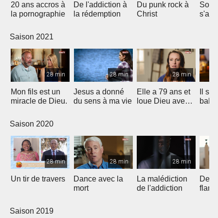
20 ans accros à
De l'addiction à
Du punk rock à
Son 
la pornographie
la rédemption
Christ
s'arr
11 mi
Saison 2021
28 min
28 min
28 min
Mon fils est un
Jesus a donné
Elle a 79 ans et
Il s'e
miracle de Dieu.
du sens à ma vie
loue Dieu avec
bale à
la danse
mais 
parti!
Saison 2020
28 min
28 min
28 min
Un tir de travers
Dance avec la
La malédiction
Deliv
mort
de l'addiction
flam
Saison 2019