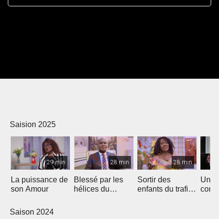
Saision 2025
29 min
28 min
28 min
La puissance de
Blessé par les
Sortir des
Un p
son Amour
hélices du
enfants du trafic
comm
bateau...
sexuel
autres
Saison 2024