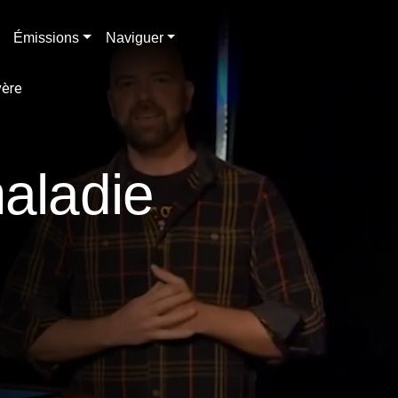
Émissions
Naviguer
vère
maladie