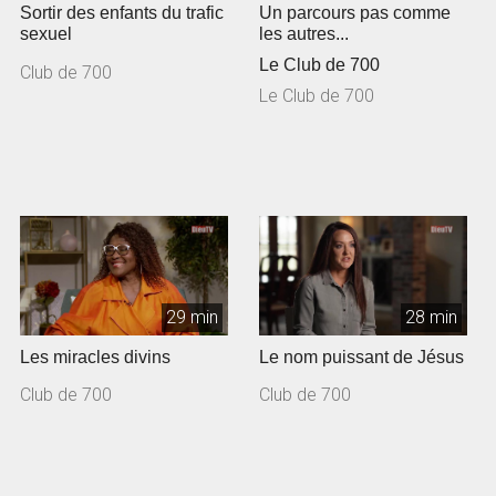
Sortir des enfants du trafic
Un parcours pas comme
sexuel
les autres...
Le Club de 700
Club de 700
Le Club de 700
29 min
28 min
Les miracles divins
Le nom puissant de Jésus
Club de 700
Club de 700