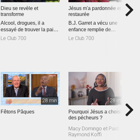
Dieu se revèle et
Jésus m'a pardonnée et
U
transforme
restaurée
V
Alcool, drogues, il a
B.J. Garret a vécu une
u
essayé de trouver la paix
enfance remplie de
u
L
avec ces substances.
souffrances. À 15 ans, elle
Le Club 700
Le Club 700
Cependant,...
tombe en...
28 min
28 min
Fêtons Pâques
Pourquoi Jésus a choisi
I
des pécheurs ?
l
Macy Domingo et Past.
M
Raymond Koffi
R