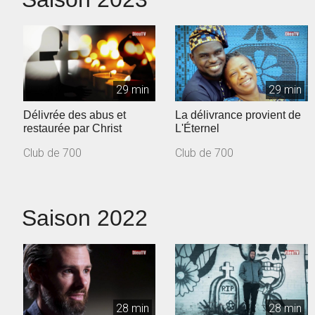
29 min
29 min
Délivrée des abus et
La délivrance provient de
restaurée par Christ
L'Éternel
Club de 700
Club de 700
Saison 2022
28 min
28 min