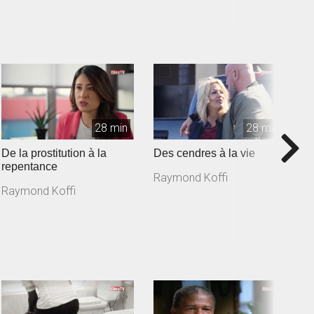
28 min
28 min
De la prostitution à la
Des cendres à la vie
D
repentance
d
Raymond Koffi
Raymond Koffi
R