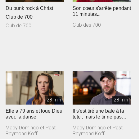
Du punk rock à Christ
Son cœur s'arrête pendant
11 minutes...
Club de 700
Club des 700
Club de 700
28 min
28 min
Elle a 79 ans et loue Dieu
Il s'est tiré une bale à la
avec la danse
tete , mais le tir ne pas
parti!
Macy Domingo et Past.
Macy Domingo et Past.
Raymond Koffi
Raymond Koffi