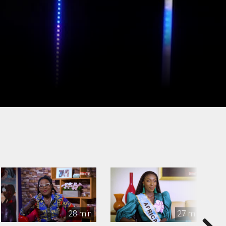
28 min
27 min