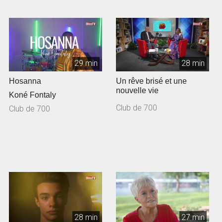
29 min
28 min
Hosanna
Un rêve brisé et une
nouvelle vie
Koné Fontaly
Club de 700
Club de 700
28 min
27 min