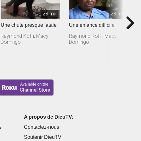
28 min
28 min
Une chute presque fatale
Une enfance difficile
U
Raymond Koffi, Macy
Raymond Koffi, Macy
R
Domingo
Domingo
D
A propos de DieuTV:
s
Contactez-nous
Soutenir DieuTV