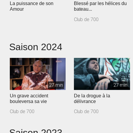
La puissance de son
Blessé par les hélices du
Amour
bateau...
Club de 700
Saison 2024
27 min
27 min
Un grave accident
De la drogue à la
bouleversa sa vie
délivrance
Club de 700
Club de 700
Saison 2023