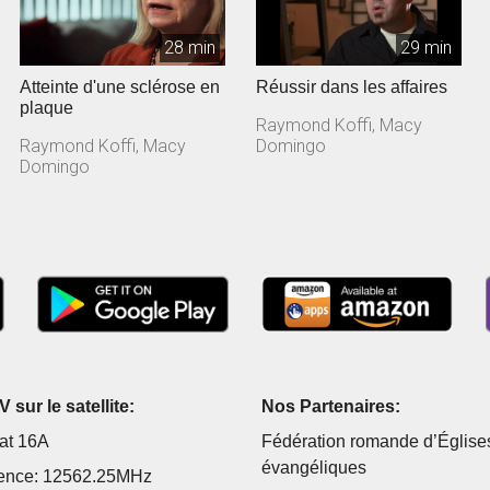
28 min
29 min
Atteinte d'une sclérose en
Réussir dans les affaires
plaque
Raymond Koffi, Macy
Raymond Koffi, Macy
Domingo
Domingo
 sur le satellite:
Nos Partenaires:
at 16A
Fédération romande d’Église
évangéliques
ence: 12562.25MHz