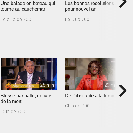
Une balade en bateau qui
Les bonnes résolutions
J
tourne au cauchemar
pour nouvel an
Le club de 700
Le Club 700
L
28 min
29 min
Blessé par balle, délivré
De l'obscurité à la lumière
D
de la mort
v
Club de 700
Club de 700