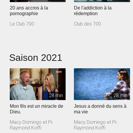
20 ans accros à la
De l'addiction à la
pornographie
rédemption
Le Club 700
Club des 700
Saison 2021
28 min
28 min
Mon fils est un miracle de
Jesus a donné du sens à
Dieu.
ma vie
Macy Domingo et Pr.
Macy Domingo et Pr.
Raymond Koffi
Raymond Koffi