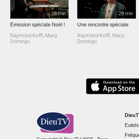
28 min
28 min
Émission spéciale Noël !
Une rencontre spéciale
Raymond Koffi, Macy
Raymond Koffi, Macy
Domingo
Domingo
DieuTV
Eutels
Fréqu