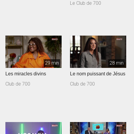
Le Club de 700
29 min
28 min
Les miracles divins
Le nom puissant de Jésus
Club de 700
Club de 700