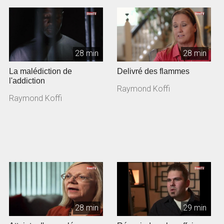
28 min
28 min
La malédiction de
Delivré des flammes
l'addiction
Raymond Koffi
Raymond Koffi
28 min
29 min