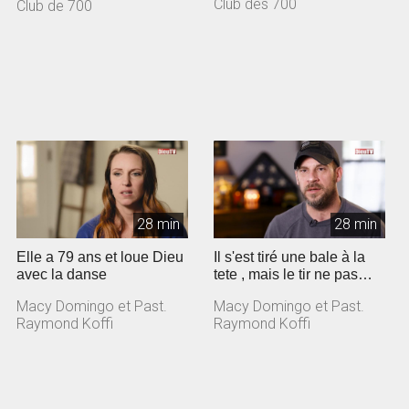
Club des 700
Club de 700
28 min
28 min
Elle a 79 ans et loue Dieu
Il s'est tiré une bale à la
avec la danse
tete , mais le tir ne pas
parti!
Macy Domingo et Past.
Macy Domingo et Past.
Raymond Koffi
Raymond Koffi