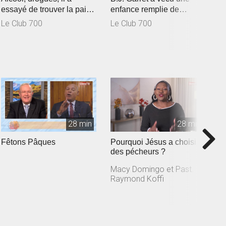
essayé de trouver la paix
enfance remplie de
u
L
avec ces substances.
souffrances. À 15 ans, elle
Le Club 700
Le Club 700
Cependant,...
tombe en...
28 min
28 min
Fêtons Pâques
Pourquoi Jésus a choisi
I
des pécheurs ?
l
Macy Domingo et Past.
M
Raymond Koffi
R