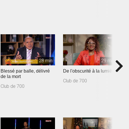
28 min
29 min
Blessé par balle, délivré
De l'obscurité à la lumière
D
de la mort
v
Club de 700
Club de 700