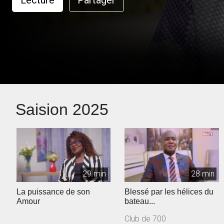
Lecture
Partager
Saision 2025
29 min
28 min
La puissance de son
Blessé par les hélices du
Amour
bateau...
Club de 700