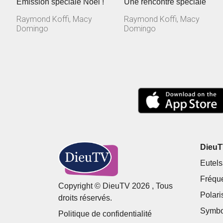
Émission spéciale Noël !
Une rencontre spéciale
Raymond Koffi, Macy
Raymond Koffi, Macy
Domingo
Domingo
DieuTV
Eutels
Fréqu
Copyright © DieuTV 2026 , Tous
Polari
droits réservés.
Symbo
Politique de confidentialité