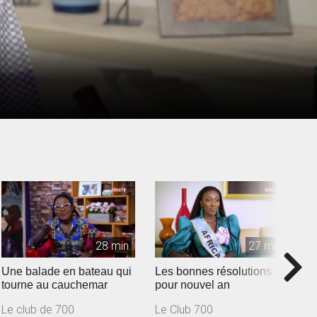
28 min
27 min
Une balade en bateau qui
Les bonnes résolutions
J
tourne au cauchemar
pour nouvel an
Le club de 700
Le Club 700
L