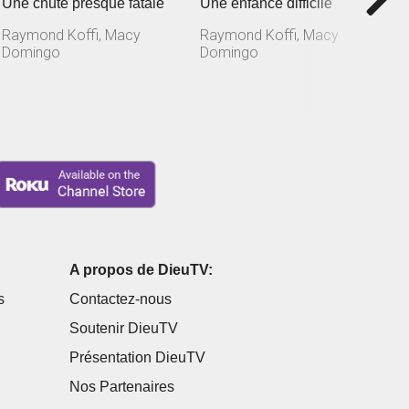
Une chute presque fatale
Une enfance difficile
U
Raymond Koffi, Macy
Raymond Koffi, Macy
R
Domingo
Domingo
D
A propos de DieuTV:
s
Contactez-nous
Soutenir DieuTV
Présentation DieuTV
Nos Partenaires