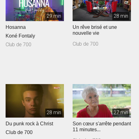
29 min
28 min
Hosanna
Un rêve brisé et une
nouvelle vie
Koné Fontaly
Club de 700
Club de 700
28 min
27 min
Du punk rock à Christ
Son cœur s'arrête pendant
11 minutes...
Club de 700