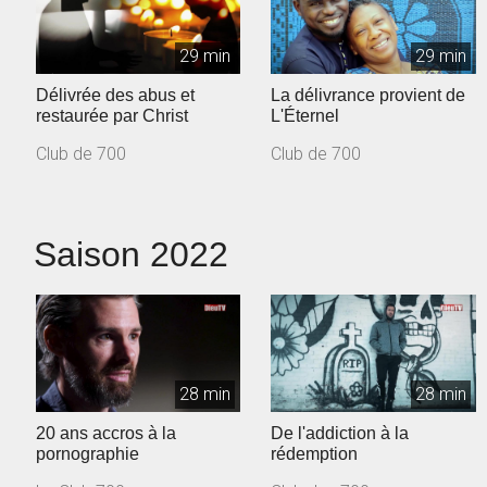
29 min
29 min
Délivrée des abus et
La délivrance provient de
restaurée par Christ
L'Éternel
Club de 700
Club de 700
Saison 2022
28 min
28 min
20 ans accros à la
De l'addiction à la
pornographie
rédemption