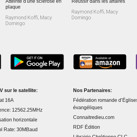
Atteinte d'une sclérose en
Réussir dans les affaires
plaque
Raymond Koffi, Macy
Raymond Koffi, Macy
Domingo
Domingo
 sur le satellite:
Nos Partenaires:
at 16A
Fédération romande d’Église
évangéliques
ence: 12562.25MHz
Connaitredieu.com
sation horizontale
RDF Édition
l Rate: 30MBaud
Librairie Chrétienne CLC