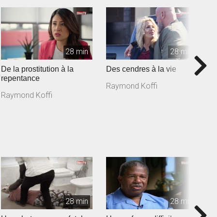
28 min
28 min
De la prostitution à la
Des cendres à la vie
D
repentance
d
Raymond Koffi
Raymond Koffi
R
28 min
28 min