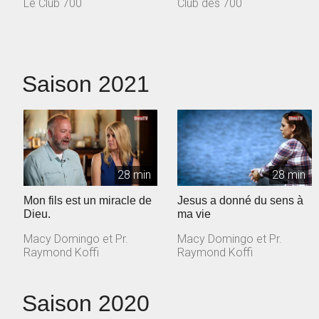
Le Club 700
Club des 700
Saison 2021
28 min
28 min
Mon fils est un miracle de
Jesus a donné du sens à
Dieu.
ma vie
Macy Domingo et Pr.
Macy Domingo et Pr.
Raymond Koffi
Raymond Koffi
Saison 2020