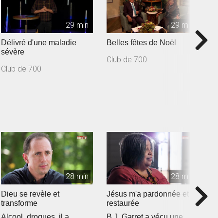
29 min
29 min
Délivré d'une maladie
Belles fêtes de Noël
D
sévère
d
Club de 700
C
Club de 700
C
28 min
28 min
Dieu se revèle et
Jésus m'a pardonnée et
U
transforme
restaurée
V
Alcool, drogues, il a
B.J. Garret a vécu une
u