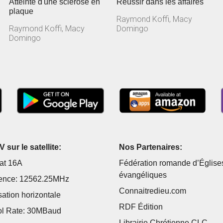
Atteinte d'une sclérose en
Réussir dans les affaires
plaque
Raymond Koffi, Macy
Raymond Koffi, Macy
Domingo
Domingo
 sur le satellite:
Nos Partenaires:
at 16A
Fédération romande d’Église
évangéliques
ence: 12562.25MHz
Connaitredieu.com
sation horizontale
RDF Édition
l Rate: 30MBaud
Librairie Chrétienne CLC