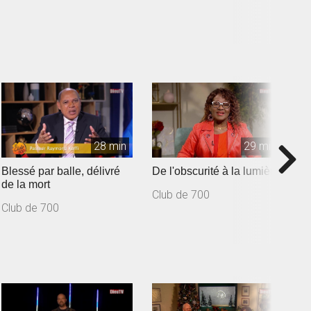
28 min
29 min
Blessé par balle, délivré
De l'obscurité à la lumière
D
de la mort
v
Club de 700
Club de 700