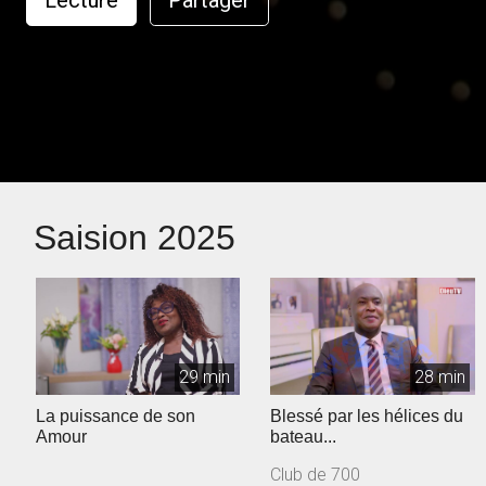
Lecture
Partager
Saision 2025
29 min
28 min
La puissance de son
Blessé par les hélices du
Amour
bateau...
Club de 700