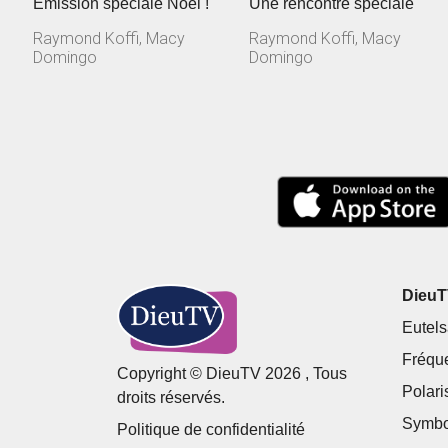
Émission spéciale Noël !
Une rencontre spéciale
Raymond Koffi, Macy
Raymond Koffi, Macy
Domingo
Domingo
DieuTV
Eutels
Fréqu
Copyright © DieuTV 2026 , Tous
Polari
droits réservés.
Symbo
Politique de confidentialité