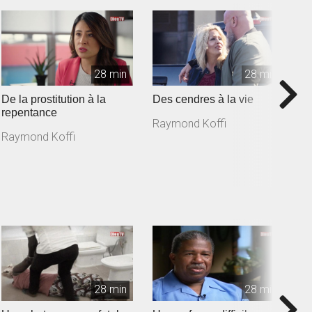
28 min
28 min
De la prostitution à la
Des cendres à la vie
D
repentance
d
Raymond Koffi
Raymond Koffi
R
28 min
28 min