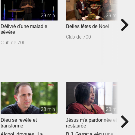
29 min
29 min
Délivré d'une maladie
Belles fêtes de Noël
D
sévère
d
Club de 700
C
Club de 700
C
28 min
28 min
Dieu se revèle et
Jésus m'a pardonnée et
U
transforme
restaurée
V
Alcool, drogues, il a
B.J. Garret a vécu une
u