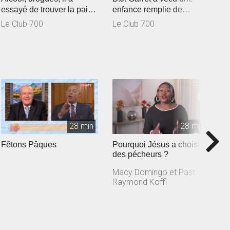
essayé de trouver la paix
enfance remplie de
u
L
avec ces substances.
souffrances. À 15 ans, elle
Le Club 700
Le Club 700
Cependant,...
tombe en...
28 min
28 min
Fêtons Pâques
Pourquoi Jésus a choisi
I
des pécheurs ?
l
Macy Domingo et Past.
M
Raymond Koffi
R