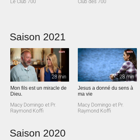
Le Club 700
Club des 700
Saison 2021
28 min
28 min
Mon fils est un miracle de
Jesus a donné du sens à
Dieu.
ma vie
Macy Domingo et Pr.
Macy Domingo et Pr.
Raymond Koffi
Raymond Koffi
Saison 2020