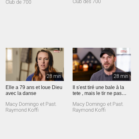
Club des 700
Club de 700
28 min
28 min
Elle a 79 ans et loue Dieu
Il s'est tiré une bale à la
avec la danse
tete , mais le tir ne pas
parti!
Macy Domingo et Past.
Macy Domingo et Past.
Raymond Koffi
Raymond Koffi