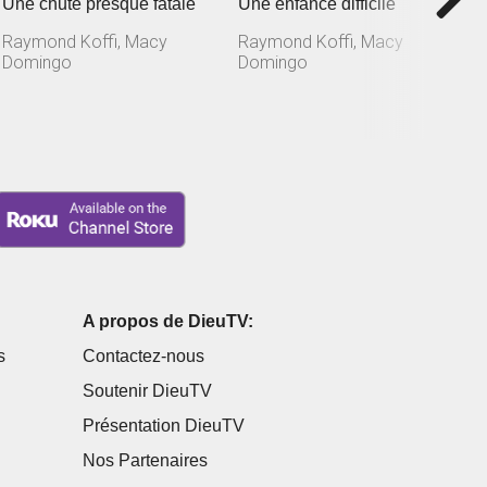
Une chute presque fatale
Une enfance difficile
U
Raymond Koffi, Macy
Raymond Koffi, Macy
R
Domingo
Domingo
D
A propos de DieuTV:
s
Contactez-nous
Soutenir DieuTV
Présentation DieuTV
Nos Partenaires