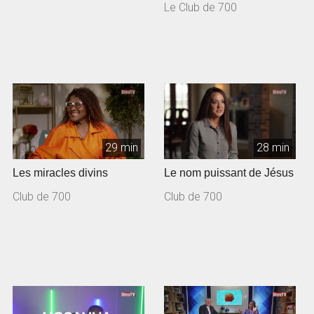
Le Club de 700
29 min
28 min
Les miracles divins
Le nom puissant de Jésus
Club de 700
Club de 700