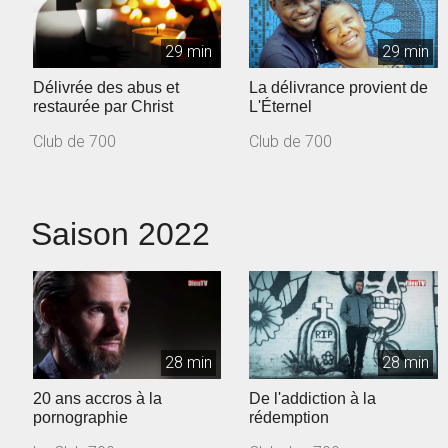
29 min
29 min
Délivrée des abus et
La délivrance provient de
restaurée par Christ
L'Éternel
Club de 700
Club de 700
Saison 2022
28 min
28 min
20 ans accros à la
De l'addiction à la
pornographie
rédemption