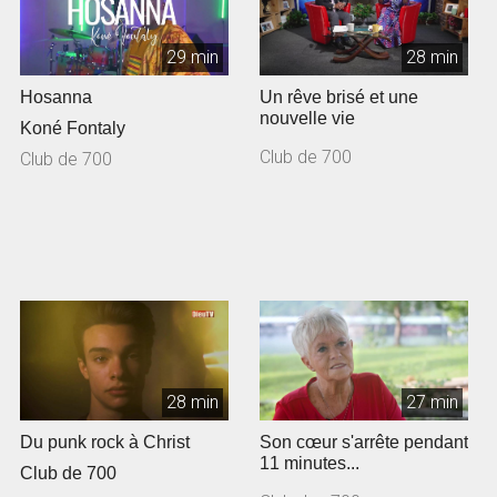
29 min
28 min
Hosanna
Un rêve brisé et une
nouvelle vie
Koné Fontaly
Club de 700
Club de 700
28 min
27 min
Du punk rock à Christ
Son cœur s'arrête pendant
11 minutes...
Club de 700