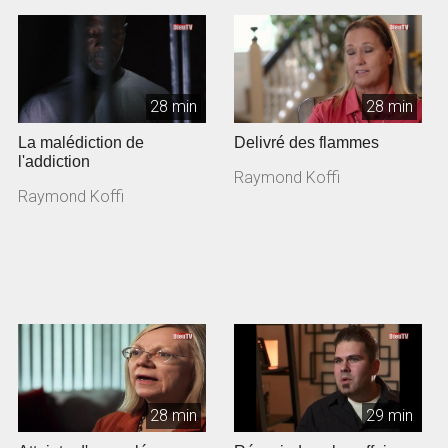
28 min
28 min
La malédiction de
Delivré des flammes
l'addiction
Raymond Koffi
Raymond Koffi
28 min
29 min