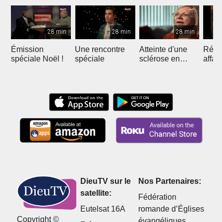
28 min
28 min
28 min
Émission
Une rencontre
Atteinte d'une
Réuss
spéciale Noël !
spéciale
sclérose en
affai
plaque
DieuTV sur le
Nos Partenaires:
satellite:
Fédération
Eutelsat 16A
romande d’Églises
Copyright ©
évangéliques