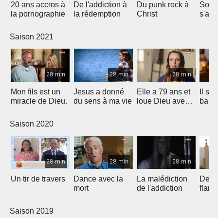
20 ans accros à
De l'addiction à
Du punk rock à
Son 
la pornographie
la rédemption
Christ
s'arr
11 mi
Saison 2021
28 min
28 min
28 min
Mon fils est un
Jesus a donné
Elle a 79 ans et
Il s'e
miracle de Dieu.
du sens à ma vie
loue Dieu avec
bale à
la danse
mais 
parti!
Saison 2020
28 min
28 min
28 min
Un tir de travers
Dance avec la
La malédiction
Deliv
mort
de l'addiction
flam
Saison 2019