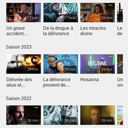
27 min
27 min
29 min
Un grave
De la drogue à
Les miracles
Le n
accident
la délivrance
divins
de J
bouleversa sa
vie
Saison 2023
29 min
29 min
29 min
Délivrée des
La délivrance
Hosanna
Un rê
abus et
provient de
une n
restaurée par
L'Éternel
Christ
Saison 2022
28 min
28 min
28 min