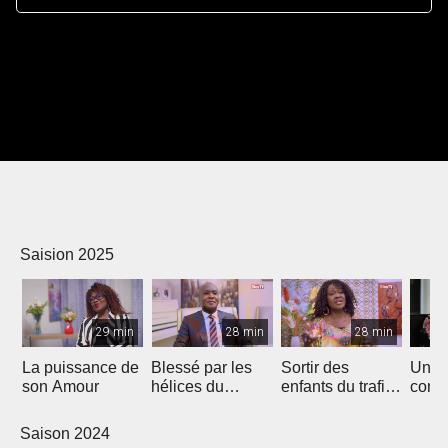
Saision 2025
29 min
28 min
28 min
La puissance de
Blessé par les
Sortir des
Un p
son Amour
hélices du
enfants du trafic
comm
bateau...
sexuel
autres
Saison 2024