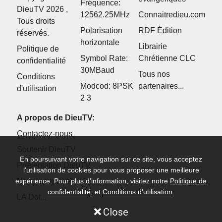
Fréquence:
DieuTV 2026 ,
12562.25MHz
Connaitredieu.com
Tous droits
Polarisation
RDF Édition
réservés.
horizontale
Librairie
Politique de
Symbol Rate:
Chrétienne CLC
confidentialité
30MBaud
Tous nos
Conditions
Modcod: 8PSK
partenaires...
d'utilisation
2 3
A propos de DieuTV:
Contactez-nous
Soutenir DieuTV
En poursuivant votre navigation sur ce site, vous acceptez
Présentation DieuTV
l’utilisation de cookies pour vous proposer une meilleure
Nos Partenaires
expérience. Pour plus d’information, visitez notre
Politique de
confidentialité
, et
Conditions d'utilisation
.
LA Dot...