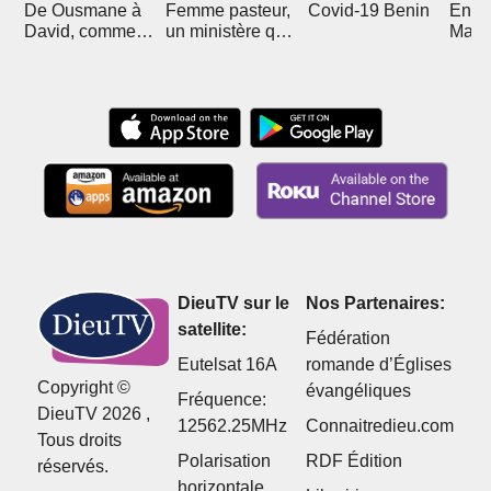
De Ousmane à
Femme pasteur,
Covid-19 Benin
En R
David, comment
un ministère qui
Mali 
Christ l'a sorti de
divise
Boub
l'islam
DieuTV sur le
Nos Partenaires:
satellite:
Fédération
Eutelsat 16A
romande d’Églises
Copyright ©
évangéliques
Fréquence:
DieuTV 2026 ,
12562.25MHz
Connaitredieu.com
Tous droits
Polarisation
RDF Édition
réservés.
horizontale