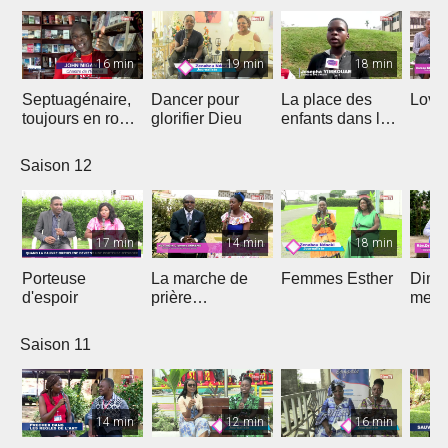
16 min
19 min
18 min
Septuagénaire,
Dancer pour
La place des
Love 
toujours en route
glorifier Dieu
enfants dans le
avec Dieu
projet de Dieu
Saison 12
17 min
14 min
18 min
Porteuse
La marche de
Femmes Esther
Dima
d'espoir
prière
medi
prophétique
Saison 11
14 min
12 min
16 min