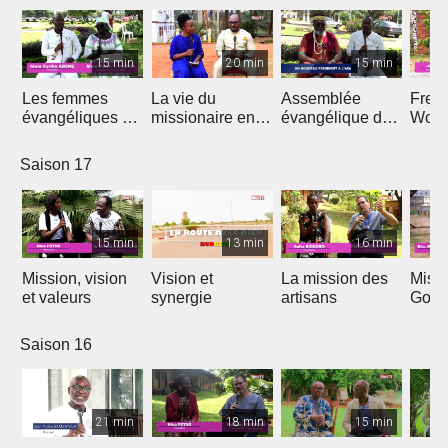
15 min
20 min
15 min
Les femmes
La vie du
Assemblée
Free
évangéliques du
missionaire en
évangélique de
Wors
Cameroun
Afrique
l'Afrique
Saison 17
15 min
13 min
16 min
Mission, vision
Vision et
La mission des
Miss
et valeurs
synergie
artisans
Gon
Saison 16
21 min
18 min
15 min