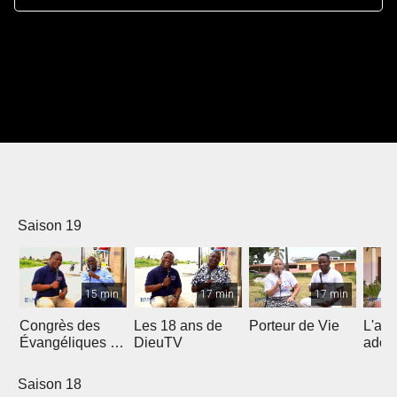
Saison 19
15 min
17 min
17 min
Congrès des
Les 18 ans de
Porteur de Vie
L'am
Évangéliques de
DieuTV
ados
l’Afrique
Francophone
Saison 18