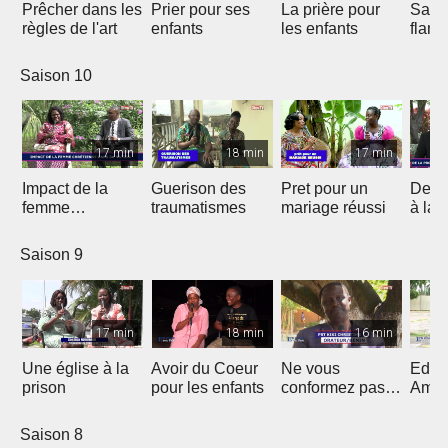
Prêcher dans les
Prier pour ses
La prière pour
Sauv
règles de l'art
enfants
les enfants
flam
Saison 10
17 min
18 min
17 min
Impact de la
Guerison des
Pret pour un
De la
femme
traumatismes
mariage réussi
à la 
chrétienne dans
sa Nation
Saison 9
17 min
18 min
16 min
Une église à la
Avoir du Coeur
Ne vous
Eduq
prison
pour les enfants
conformez pas
Amou
au siècle présent
douc
Saison 8