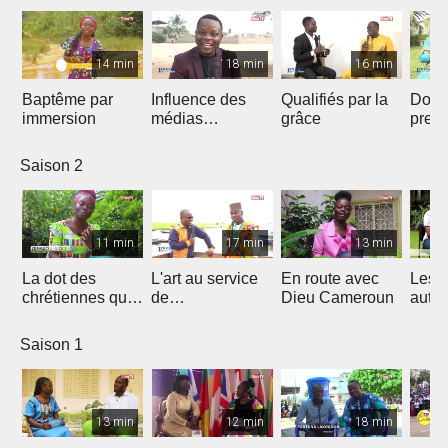
14 min
18 min
16 min
Baptême par
Influence des
Qualifiés par la
Donn
immersion
médias
grâce
preu
Chrétiens...
d’amo
Saison 2
11 min
17 min
13 min
La dot des
L'art au service
En route avec
Les 
chrétiennes qui
de
Dieu Cameroun
autod
fâche
l'évangélisation
Saison 1
13 min
12 min
18 min