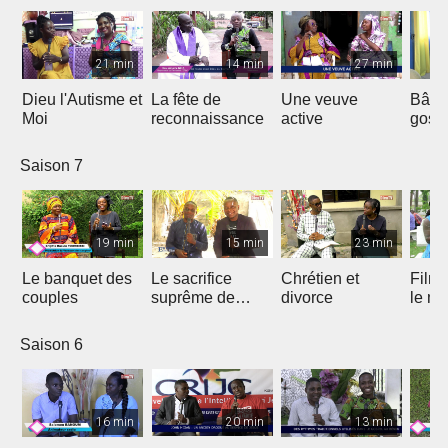
21 min
14 min
27 min
Dieu l'Autisme et
La fête de
Une veuve
Bâtir
Moi
reconnaissance
active
gosp
Saison 7
19 min
15 min
23 min
Le banquet des
Le sacrifice
Chrétien et
Film 
couples
suprême de
divorce
le ma
Jésus
Saison 6
16 min
20 min
13 min