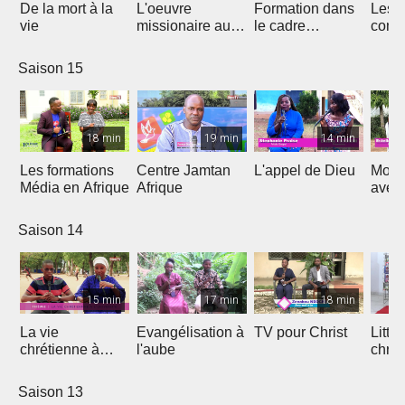
De la mort à la
L'oeuvre
Formation dans
Les d
vie
missionaire au
le cadre
cont
Cameroun
Théologique
de l'
d'Afrique
Saison 15
18 min
19 min
14 min
Les formations
Centre Jamtan
L'appel de Dieu
Mon h
Média en Afrique
Afrique
avec
Saison 14
15 min
17 min
18 min
La vie
Evangélisation à
TV pour Christ
Litte
chrétienne à
l'aube
chrét
l'université
Saison 13