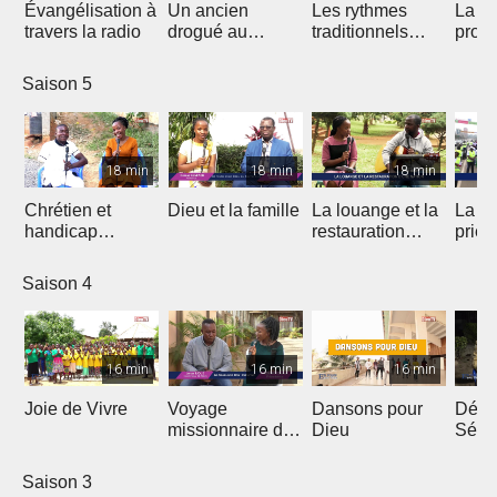
Évangélisation à
Un ancien
Les rythmes
La vi
travers la radio
drogué au
traditionnels
profe
service de Jésus
dans le Gospel
des 
Saison 5
18 min
18 min
18 min
Chrétien et
Dieu et la famille
La louange et la
La m
handicap
restauration
prièr
physique
d'une nation
natio
Saison 4
16 min
16 min
16 min
Joie de Vivre
Voyage
Dansons pour
Débri
missionnaire de
Dieu
Sémi
J.E.M au
Coto
Cameroun
Saison 3