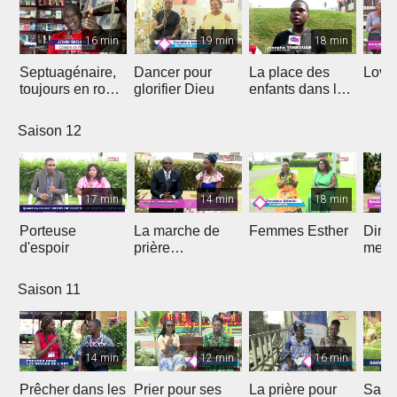
16 min
19 min
18 min
Septuagénaire,
Dancer pour
La place des
Love 
toujours en route
glorifier Dieu
enfants dans le
avec Dieu
projet de Dieu
Saison 12
17 min
14 min
18 min
Porteuse
La marche de
Femmes Esther
Dima
d'espoir
prière
medi
prophétique
Saison 11
14 min
12 min
16 min
Prêcher dans les
Prier pour ses
La prière pour
Sauv