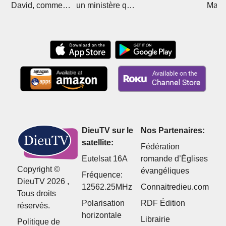
David, comment
un ministère qui
Mali 
Christ l'a sorti de
divise
Boub
l'islam
DieuTV sur le
Nos Partenaires:
satellite:
Fédération
Eutelsat 16A
romande d’Églises
Copyright ©
évangéliques
Fréquence:
DieuTV 2026 ,
12562.25MHz
Connaitredieu.com
Tous droits
Polarisation
RDF Édition
réservés.
horizontale
Librairie
Politique de