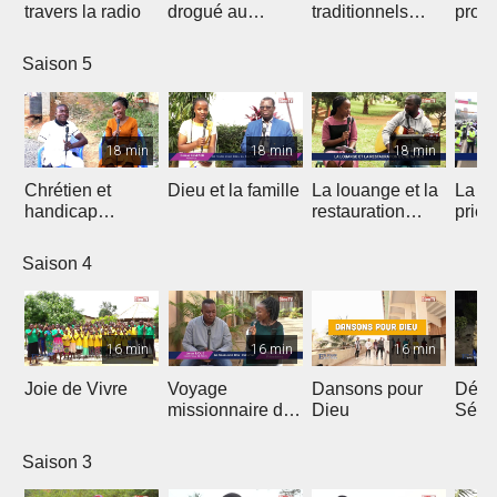
travers la radio
drogué au
traditionnels
profe
service de Jésus
dans le Gospel
des 
Saison 5
18 min
18 min
18 min
Chrétien et
Dieu et la famille
La louange et la
La m
handicap
restauration
prièr
physique
d'une nation
natio
Saison 4
16 min
16 min
16 min
Joie de Vivre
Voyage
Dansons pour
Débri
missionnaire de
Dieu
Sémi
J.E.M au
Coto
Cameroun
Saison 3