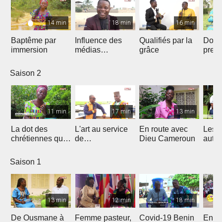
14 min
18 min
16 min
Baptême par
Influence des
Qualifiés par la
Donn
immersion
médias
grâce
preu
Chrétiens...
d’amo
Saison 2
11 min
17 min
13 min
La dot des
L'art au service
En route avec
Les 
chrétiennes qui
de
Dieu Cameroun
autod
fâche
l'évangélisation
Saison 1
13 min
12 min
18 min
De Ousmane à
Femme pasteur,
Covid-19 Benin
En R