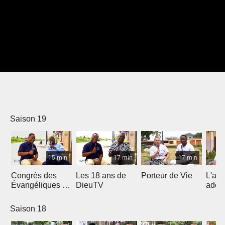
Saison 19
15 min
17 min
17 min
Congrès des
Les 18 ans de
Porteur de Vie
L'am
Évangéliques de
DieuTV
ados
l’Afrique
Francophone
Saison 18