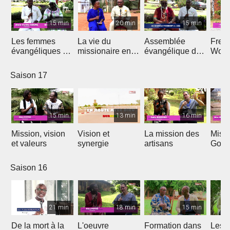
15 min
20 min
15 min
Les femmes
La vie du
Assemblée
Free
évangéliques du
missionaire en
évangélique de
Wors
Cameroun
Afrique
l'Afrique
Saison 17
15 min
13 min
16 min
Mission, vision
Vision et
La mission des
Miss
et valeurs
synergie
artisans
Gon
Saison 16
21 min
18 min
15 min
De la mort à la
L'oeuvre
Formation dans
Les d