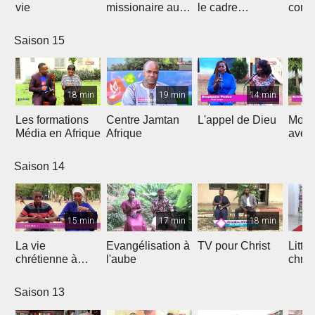
vie
missionaire au
le cadre
cont
Cameroun
Théologique
de l'
d'Afrique
Saison 15
18 min
19 min
14 min
Les formations
Centre Jamtan
L'appel de Dieu
Mon h
Média en Afrique
Afrique
avec
Saison 14
15 min
17 min
18 min
La vie
Evangélisation à
TV pour Christ
Litte
chrétienne à
l'aube
chrét
l'université
Saison 13