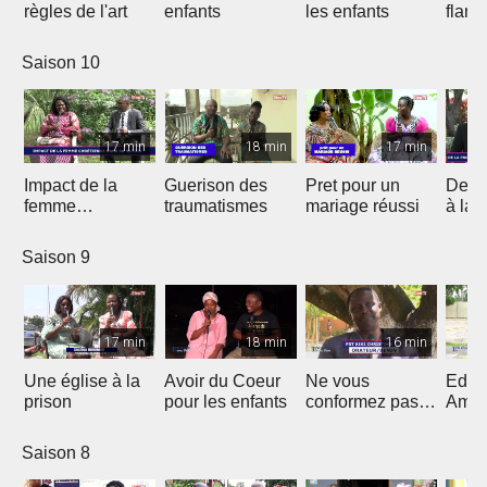
règles de l'art
enfants
les enfants
flam
Saison 10
17 min
18 min
17 min
Impact de la
Guerison des
Pret pour un
De la
femme
traumatismes
mariage réussi
à la 
chrétienne dans
sa Nation
Saison 9
17 min
18 min
16 min
Une église à la
Avoir du Coeur
Ne vous
Eduq
prison
pour les enfants
conformez pas
Amou
au siècle présent
douc
Saison 8