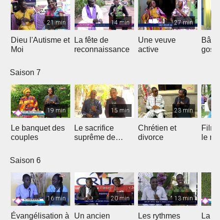
21 min
14 min
27 min
Dieu l'Autisme et
La fête de
Une veuve
Bâtir
Moi
reconnaissance
active
gosp
Saison 7
19 min
15 min
23 min
Le banquet des
Le sacrifice
Chrétien et
Film 
couples
suprême de
divorce
le ma
Jésus
Saison 6
16 min
20 min
13 min
Évangélisation à
Un ancien
Les rythmes
La vi