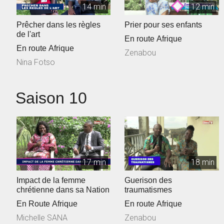
14 min
12 min
Prêcher dans les règles
Prier pour ses enfants
de l'art
En route Afrique
En route Afrique
Zenabou
Nina Fotso
Saison 10
17 min
18 min
Impact de la femme
Guerison des
chrétienne dans sa Nation
traumatismes
En Route Afrique
En route Afrique
Michelle SANA
Zenabou