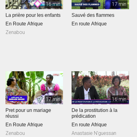
16 min
17 min
La prière pour les enfants
Sauvé des flammes
En Route Afrique
En route Afrique
Zenabou
17 min
16 min
Pret pour un mariage
De la prostitution à la
réussi
prédication
En Route Afrique
En route Afrique
Zenabou
Anastasie N'guessan