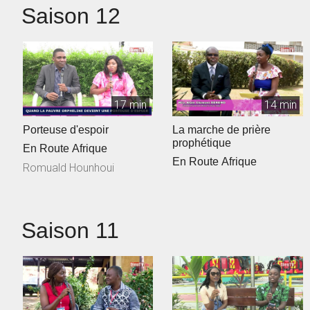
Saison 12
17 min
14 min
Porteuse d'espoir
La marche de prière
prophétique
En Route Afrique
En Route Afrique
Romuald Hounhoui
Saison 11