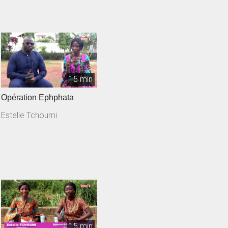
15 min
Opération Ephphata
Estelle Tchoumi
15 min