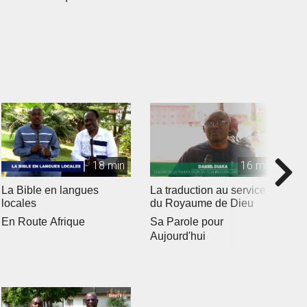
18 min
16 min
La Bible en langues
La traduction au service
C
locales
du Royaume de Dieu
E
En Route Afrique
Sa Parole pour
Aujourd'hui