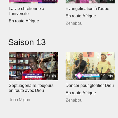
La vie chrétienne à
Evangélisation à l'aube
l'université
En route Afrique
En route Afrique
Zenabou
Saison 13
16 min
19 min
Septuagénaire, toujours
Dancer pour glorifier Dieu
en route avec Dieu
En route Afrique
John Migan
Zenabou