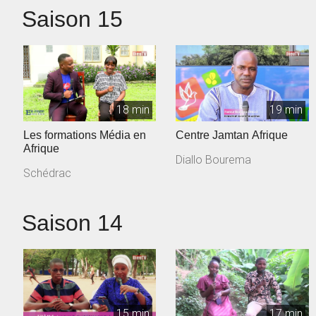
Saison 15
18 min
19 min
Les formations Média en
Centre Jamtan Afrique
Afrique
Diallo Bourema
Schédrac
Saison 14
15 min
17 min