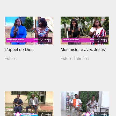
14 min
15 min
L'appel de Dieu
Mon histoire avec Jésus
Estelle
Estelle Tchoumi
18 min
21 min