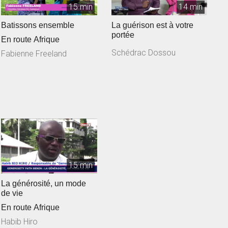
15 min
14 min
Batissons ensemble
La guérison est à votre
portée
En route Afrique
Schédrac Dossou
Fabienne Freeland
15 min
La générosité, un mode
de vie
En route Afrique
Habib Hiro