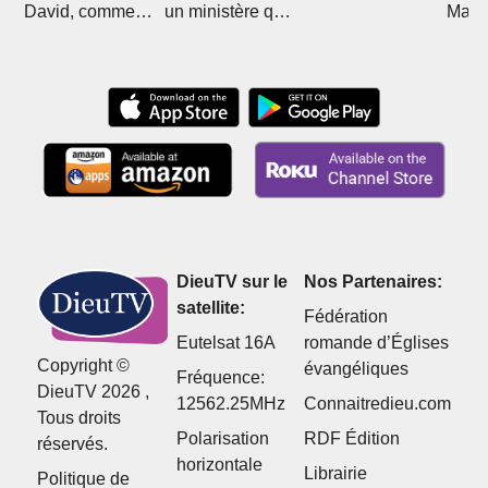
David, comment
un ministère qui
Mali 
Christ l'a sorti de
divise
Boub
l'islam
DieuTV sur le
Nos Partenaires:
satellite:
Fédération
Eutelsat 16A
romande d’Églises
Copyright ©
évangéliques
Fréquence:
DieuTV 2026 ,
12562.25MHz
Connaitredieu.com
Tous droits
Polarisation
RDF Édition
réservés.
horizontale
Librairie
Politique de