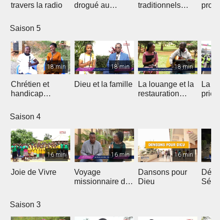
travers la radio
drogué au
traditionnels
profe
service de Jésus
dans le Gospel
des 
Saison 5
18 min
18 min
18 min
Chrétien et
Dieu et la famille
La louange et la
La m
handicap
restauration
prièr
physique
d'une nation
natio
Saison 4
16 min
16 min
16 min
Joie de Vivre
Voyage
Dansons pour
Débri
missionnaire de
Dieu
Sémi
J.E.M au
Coto
Cameroun
Saison 3