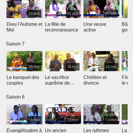
21 min
14 min
27 min
Dieu l'Autisme et
La fête de
Une veuve
Bâtir
Moi
reconnaissance
active
gosp
Saison 7
19 min
15 min
23 min
Le banquet des
Le sacrifice
Chrétien et
Film 
couples
suprême de
divorce
le ma
Jésus
Saison 6
16 min
20 min
13 min
Évangélisation à
Un ancien
Les rythmes
La vi