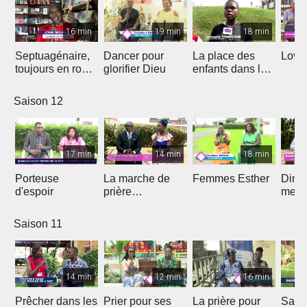
16 min
19 min
18 min
Septuagénaire,
Dancer pour
La place des
Love 
toujours en route
glorifier Dieu
enfants dans le
avec Dieu
projet de Dieu
Saison 12
17 min
14 min
18 min
Porteuse
La marche de
Femmes Esther
Dima
d'espoir
prière
medi
prophétique
Saison 11
14 min
12 min
16 min
Prêcher dans les
Prier pour ses
La prière pour
Sauv