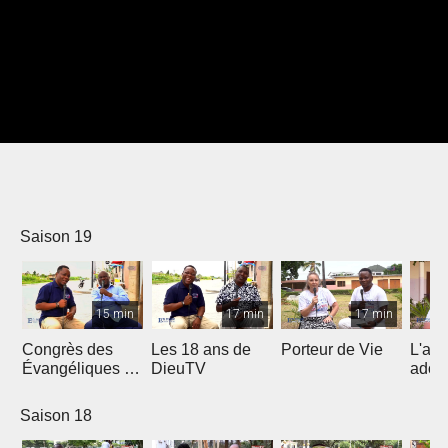
Saison 19
15 min
17 min
17 min
Congrès des
Les 18 ans de
Porteur de Vie
L'am
Évangéliques de
DieuTV
ados
l’Afrique
Francophone
Saison 18