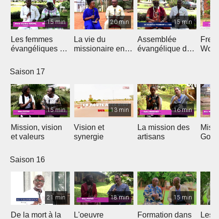
15 min
20 min
15 min
Les femmes
La vie du
Assemblée
Free
évangéliques du
missionaire en
évangélique de
Wors
Cameroun
Afrique
l'Afrique
Saison 17
15 min
13 min
16 min
Mission, vision
Vision et
La mission des
Miss
et valeurs
synergie
artisans
Gon
Saison 16
21 min
18 min
15 min
De la mort à la
L'oeuvre
Formation dans
Les d