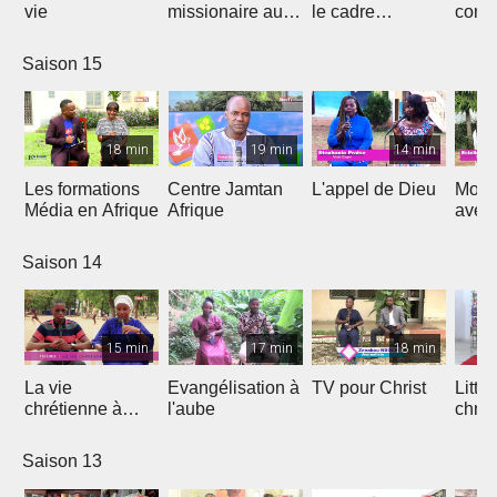
vie
missionaire au
le cadre
cont
Cameroun
Théologique
de l'
d'Afrique
Saison 15
18 min
19 min
14 min
Les formations
Centre Jamtan
L'appel de Dieu
Mon h
Média en Afrique
Afrique
avec
Saison 14
15 min
17 min
18 min
La vie
Evangélisation à
TV pour Christ
Litte
chrétienne à
l'aube
chrét
l'université
Saison 13