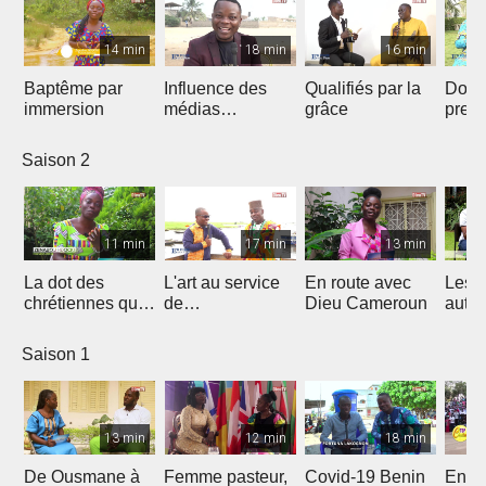
14 min
18 min
16 min
Baptême par
Influence des
Qualifiés par la
Donn
immersion
médias
grâce
preu
Chrétiens...
d’amo
Saison 2
11 min
17 min
13 min
La dot des
L'art au service
En route avec
Les 
chrétiennes qui
de
Dieu Cameroun
autod
fâche
l'évangélisation
Saison 1
13 min
12 min
18 min
De Ousmane à
Femme pasteur,
Covid-19 Benin
En R