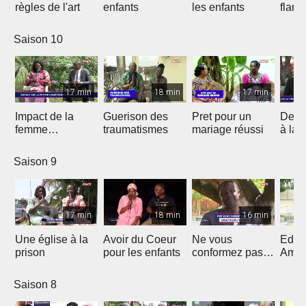
règles de l'art
enfants
les enfants
flam
Saison 10
17 min
18 min
17 min
Impact de la
Guerison des
Pret pour un
De la
femme
traumatismes
mariage réussi
à la 
chrétienne dans
sa Nation
Saison 9
17 min
18 min
16 min
Une église à la
Avoir du Coeur
Ne vous
Eduq
prison
pour les enfants
conformez pas
Amou
au siècle présent
douc
Saison 8