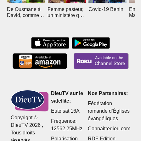
De Ousmane à
Femme pasteur,
Covid-19 Benin
En R
David, comment
un ministère qui
Mali 
Christ l'a sorti de
divise
Boub
l'islam
DieuTV sur le
Nos Partenaires:
satellite:
Fédération
Eutelsat 16A
romande d’Églises
Copyright ©
évangéliques
Fréquence:
DieuTV 2026 ,
12562.25MHz
Connaitredieu.com
Tous droits
Polarisation
RDF Édition
réservés.