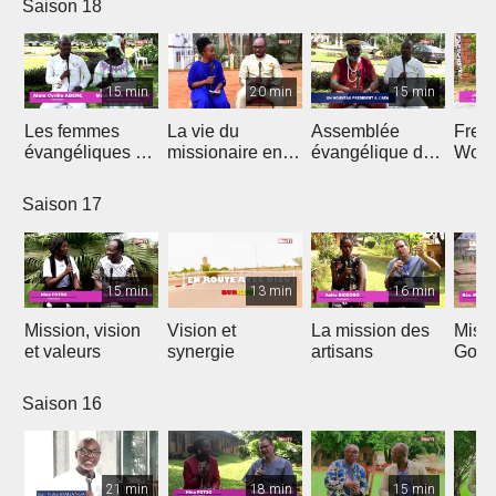
Saison 18
15 min
20 min
15 min
Les femmes
La vie du
Assemblée
Free
évangéliques du
missionaire en
évangélique de
Wors
Cameroun
Afrique
l'Afrique
Saison 17
15 min
13 min
16 min
Mission, vision
Vision et
La mission des
Miss
et valeurs
synergie
artisans
Gon
Saison 16
21 min
18 min
15 min