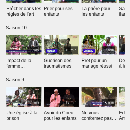
Prêcher dans les
Prier pour ses
La prière pour
Sauv
règles de l'art
enfants
les enfants
flam
Saison 10
17 min
18 min
17 min
Impact de la
Guerison des
Pret pour un
De la
femme
traumatismes
mariage réussi
à la 
chrétienne dans
sa Nation
Saison 9
17 min
18 min
16 min
Une église à la
Avoir du Coeur
Ne vous
Eduq
prison
pour les enfants
conformez pas
Amou
au siècle présent
douc