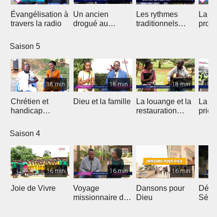
Évangélisation à
Un ancien
Les rythmes
La vi
travers la radio
drogué au
traditionnels
profe
service de Jésus
dans le Gospel
des 
Saison 5
18 min
18 min
18 min
Chrétien et
Dieu et la famille
La louange et la
La m
handicap
restauration
prièr
physique
d'une nation
natio
Saison 4
16 min
16 min
16 min
Joie de Vivre
Voyage
Dansons pour
Débri
missionnaire de
Dieu
Sémi
J.E.M au
Coto
Cameroun