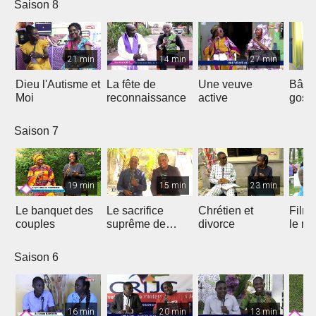
Saison 8
21 min
14 min
27 min
Dieu l'Autisme et
La fête de
Une veuve
Bâtir
Moi
reconnaissance
active
gosp
Saison 7
19 min
15 min
23 min
Le banquet des
Le sacrifice
Chrétien et
Film 
couples
suprême de
divorce
le ma
Jésus
Saison 6
16 min
20 min
13 min