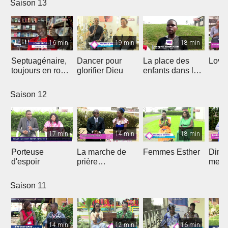
Saison 13
16 min
19 min
18 min
Septuagénaire,
Dancer pour
La place des
Love 
toujours en route
glorifier Dieu
enfants dans le
avec Dieu
projet de Dieu
Saison 12
17 min
14 min
18 min
Porteuse
La marche de
Femmes Esther
Dima
d'espoir
prière
medi
prophétique
Saison 11
14 min
12 min
16 min