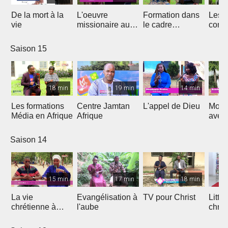
De la mort à la
L'oeuvre
Formation dans
Les d
vie
missionaire au
le cadre
cont
Cameroun
Théologique
de l'
d'Afrique
Saison 15
18 min
19 min
14 min
Les formations
Centre Jamtan
L'appel de Dieu
Mon h
Média en Afrique
Afrique
avec
Saison 14
15 min
17 min
18 min
La vie
Evangélisation à
TV pour Christ
Litte
chrétienne à
l'aube
chrét
l'université