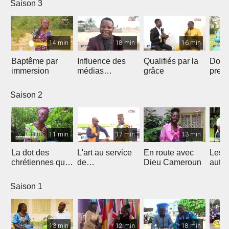
Saison 3
14 min
18 min
16 min
Baptême par
Influence des
Qualifiés par la
Donn
immersion
médias
grâce
preu
Chrétiens...
d’amo
Saison 2
11 min
17 min
13 min
La dot des
L'art au service
En route avec
Les 
chrétiennes qui
de
Dieu Cameroun
autod
fâche
l'évangélisation
Saison 1
13 min
12 min
18 min