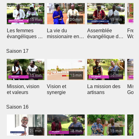
15 min
20 min
15 min
Les femmes
La vie du
Assemblée
Free
évangéliques du
missionaire en
évangélique de
Wors
Cameroun
Afrique
l'Afrique
Saison 17
15 min
13 min
16 min
Mission, vision
Vision et
La mission des
Miss
et valeurs
synergie
artisans
Gon
Saison 16
21 min
18 min
15 min