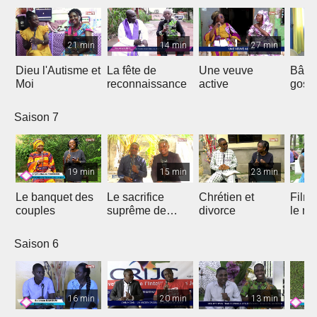
21 min
14 min
27 min
Dieu l'Autisme et
La fête de
Une veuve
Bâtir
Moi
reconnaissance
active
gosp
Saison 7
19 min
15 min
23 min
Le banquet des
Le sacrifice
Chrétien et
Film 
couples
suprême de
divorce
le ma
Jésus
Saison 6
16 min
20 min
13 min