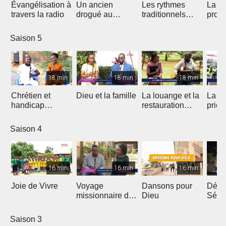
Évangélisation à
Un ancien
Les rythmes
La vi
travers la radio
drogué au
traditionnels
profe
service de Jésus
dans le Gospel
des 
Saison 5
18 min
18 min
18 min
Chrétien et
Dieu et la famille
La louange et la
La m
handicap
restauration
prièr
physique
d'une nation
natio
Saison 4
16 min
16 min
16 min
Joie de Vivre
Voyage
Dansons pour
Débri
missionnaire de
Dieu
Sémi
J.E.M au
Coto
Cameroun
Saison 3