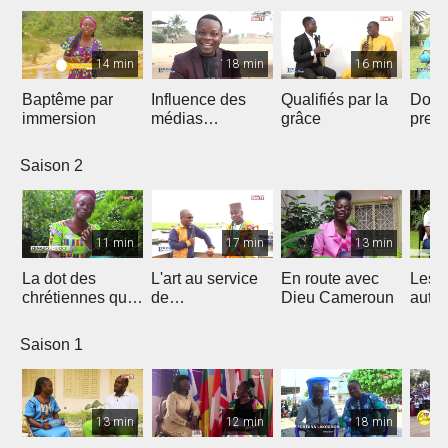
14 min
18 min
16 min
Baptême par
Influence des
Qualifiés par la
Donn
immersion
médias
grâce
preu
Chrétiens...
d’amo
Saison 2
11 min
17 min
13 min
La dot des
L'art au service
En route avec
Les 
chrétiennes qui
de
Dieu Cameroun
autod
fâche
l'évangélisation
Saison 1
13 min
12 min
18 min