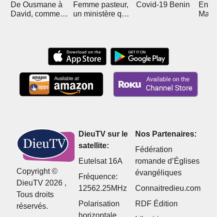
De Ousmane à
Femme pasteur,
Covid-19 Benin
En R
David, comment
un ministère qui
Mali 
Christ l'a sorti de
divise
Boub
l'islam
DieuTV sur le
Nos Partenaires:
satellite:
Fédération
Eutelsat 16A
romande d’Églises
Copyright ©
évangéliques
Fréquence:
DieuTV 2026 ,
12562.25MHz
Connaitredieu.com
Tous droits
Polarisation
RDF Édition
réservés.
horizontale