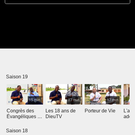
Saison 19
15 min
17 min
17 min
Congrès des
Les 18 ans de
Porteur de Vie
L'am
Évangéliques de
DieuTV
ados
l’Afrique
Francophone
Saison 18