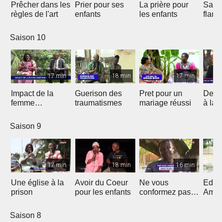
Prêcher dans les
Prier pour ses
La prière pour
Sauv
règles de l'art
enfants
les enfants
flam
Saison 10
17 min
18 min
17 min
Impact de la
Guerison des
Pret pour un
De la
femme
traumatismes
mariage réussi
à la 
chrétienne dans
sa Nation
Saison 9
17 min
18 min
16 min
Une église à la
Avoir du Coeur
Ne vous
Eduq
prison
pour les enfants
conformez pas
Amou
au siècle présent
douc
Saison 8