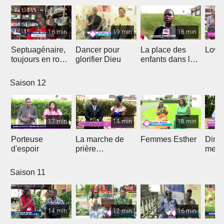
16 min
19 min
18 min
Septuagénaire,
Dancer pour
La place des
Love 
toujours en route
glorifier Dieu
enfants dans le
avec Dieu
projet de Dieu
Saison 12
17 min
14 min
18 min
Porteuse
La marche de
Femmes Esther
Dima
d'espoir
prière
medi
prophétique
Saison 11
14 min
12 min
16 min