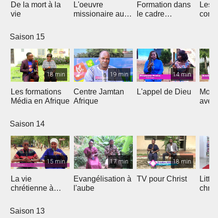
De la mort à la
L'oeuvre
Formation dans
Les d
vie
missionaire au
le cadre
cont
Cameroun
Théologique
de l'
d'Afrique
Saison 15
18 min
19 min
14 min
Les formations
Centre Jamtan
L'appel de Dieu
Mon h
Média en Afrique
Afrique
avec
Saison 14
15 min
17 min
18 min
La vie
Evangélisation à
TV pour Christ
Litte
chrétienne à
l'aube
chrét
l'université
Saison 13