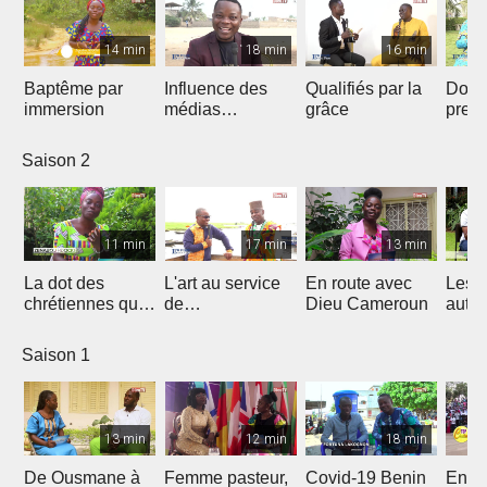
14 min
18 min
16 min
Baptême par
Influence des
Qualifiés par la
Donn
immersion
médias
grâce
preu
Chrétiens...
d’amo
Saison 2
11 min
17 min
13 min
La dot des
L'art au service
En route avec
Les 
chrétiennes qui
de
Dieu Cameroun
autod
fâche
l'évangélisation
Saison 1
13 min
12 min
18 min
De Ousmane à
Femme pasteur,
Covid-19 Benin
En R