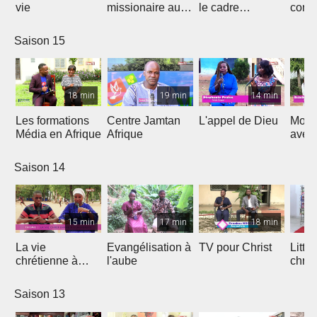
vie
missionaire au
le cadre
cont
Cameroun
Théologique
de l'
d'Afrique
Saison 15
18 min
19 min
14 min
Les formations
Centre Jamtan
L'appel de Dieu
Mon h
Média en Afrique
Afrique
avec
Saison 14
15 min
17 min
18 min
La vie
Evangélisation à
TV pour Christ
Litte
chrétienne à
l'aube
chrét
l'université
Saison 13