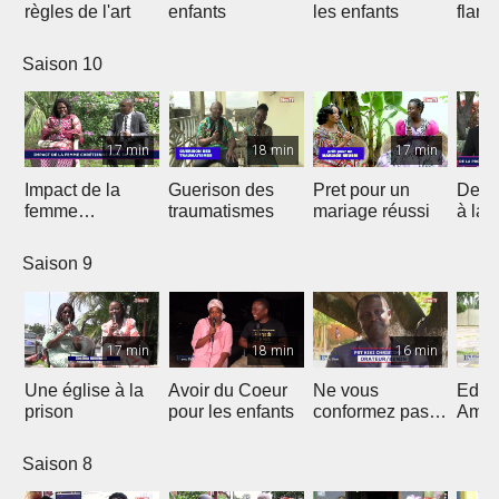
règles de l'art
enfants
les enfants
flam
Saison 10
17 min
18 min
17 min
Impact de la
Guerison des
Pret pour un
De la
femme
traumatismes
mariage réussi
à la 
chrétienne dans
sa Nation
Saison 9
17 min
18 min
16 min
Une église à la
Avoir du Coeur
Ne vous
Eduq
prison
pour les enfants
conformez pas
Amou
au siècle présent
douc
Saison 8