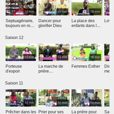
16 min
19 min
18 min
Septuagénaire,
Dancer pour
La place des
Love 
toujours en route
glorifier Dieu
enfants dans le
avec Dieu
projet de Dieu
Saison 12
17 min
14 min
18 min
Porteuse
La marche de
Femmes Esther
Dima
d'espoir
prière
medi
prophétique
Saison 11
14 min
12 min
16 min
Prêcher dans les
Prier pour ses
La prière pour
Sauv