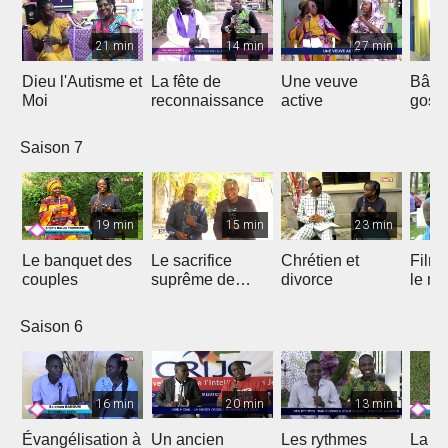
21 min
14 min
27 min
Dieu l'Autisme et
La fête de
Une veuve
Bâtir
Moi
reconnaissance
active
gosp
Saison 7
19 min
15 min
23 min
Le banquet des
Le sacrifice
Chrétien et
Film 
couples
suprême de
divorce
le ma
Jésus
Saison 6
16 min
20 min
13 min
Évangélisation à
Un ancien
Les rythmes
La vi