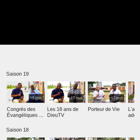
Saison 19
15 min
17 min
17 min
Congrès des
Les 18 ans de
Porteur de Vie
L'am
Évangéliques de
DieuTV
ados
l’Afrique
Francophone
Saison 18