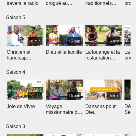
travers la radio
drogué au
traditionnels
profe
service de Jésus
dans le Gospel
des 
Saison 5
18 min
18 min
18 min
Chrétien et
Dieu et la famille
La louange et la
La m
handicap
restauration
prièr
physique
d'une nation
natio
Saison 4
16 min
16 min
16 min
Joie de Vivre
Voyage
Dansons pour
Débri
missionnaire de
Dieu
Sémi
J.E.M au
Coto
Cameroun
Saison 3