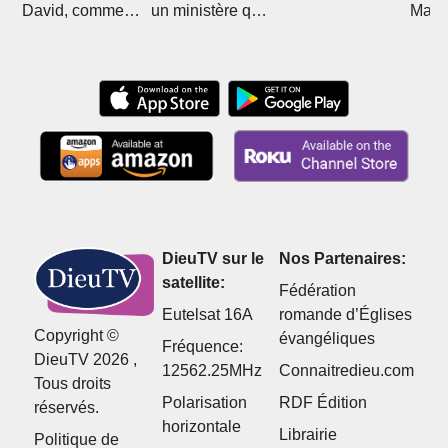
David, comment
un ministère qui
Mali 
Christ l'a sorti de
divise
Boub
l'islam
DieuTV sur le
Nos Partenaires:
satellite:
Fédération
Eutelsat 16A
romande d’Églises
Copyright ©
évangéliques
Fréquence:
DieuTV 2026 ,
12562.25MHz
Connaitredieu.com
Tous droits
Polarisation
RDF Édition
réservés.
horizontale
Librairie
Politique de