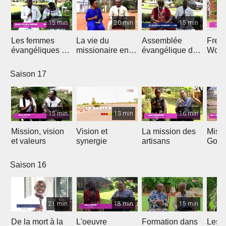
15 min
20 min
15 min
Les femmes
La vie du
Assemblée
Free
évangéliques du
missionaire en
évangélique de
Wors
Cameroun
Afrique
l'Afrique
Saison 17
15 min
13 min
16 min
Mission, vision
Vision et
La mission des
Miss
et valeurs
synergie
artisans
Gon
Saison 16
21 min
18 min
15 min
De la mort à la
L'oeuvre
Formation dans
Les d