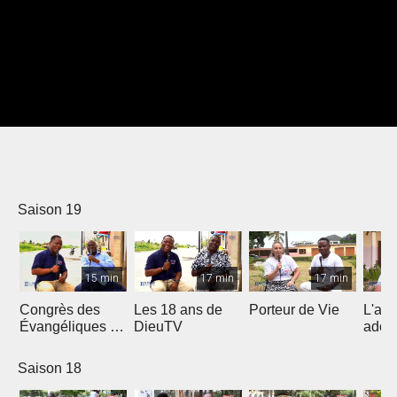
Saison 19
15 min
17 min
17 min
Congrès des
Les 18 ans de
Porteur de Vie
L'am
Évangéliques de
DieuTV
ados
l’Afrique
Francophone
Saison 18