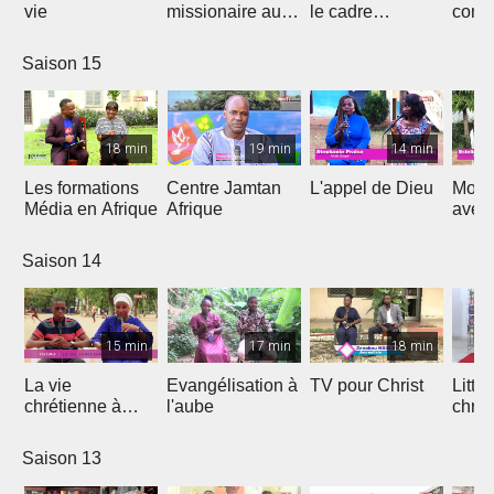
vie
missionaire au
le cadre
cont
Cameroun
Théologique
de l'
d'Afrique
Saison 15
18 min
19 min
14 min
Les formations
Centre Jamtan
L'appel de Dieu
Mon h
Média en Afrique
Afrique
avec
Saison 14
15 min
17 min
18 min
La vie
Evangélisation à
TV pour Christ
Litte
chrétienne à
l'aube
chrét
l'université
Saison 13