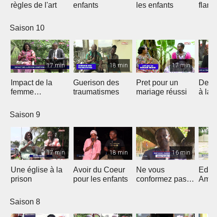
règles de l'art
enfants
les enfants
flam
Saison 10
17 min
18 min
17 min
Impact de la
Guerison des
Pret pour un
De la
femme
traumatismes
mariage réussi
à la 
chrétienne dans
sa Nation
Saison 9
17 min
18 min
16 min
Une église à la
Avoir du Coeur
Ne vous
Eduq
prison
pour les enfants
conformez pas
Amou
au siècle présent
douc
Saison 8