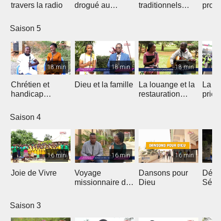
travers la radio
drogué au
traditionnels
profe
service de Jésus
dans le Gospel
des 
Saison 5
18 min
18 min
18 min
Chrétien et
Dieu et la famille
La louange et la
La m
handicap
restauration
prièr
physique
d'une nation
natio
Saison 4
16 min
16 min
16 min
Joie de Vivre
Voyage
Dansons pour
Débri
missionnaire de
Dieu
Sémi
J.E.M au
Coto
Cameroun
Saison 3