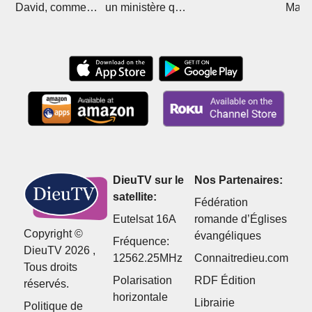
David, comment
un ministère qui
Mali 
Christ l'a sorti de
divise
Boub
l'islam
DieuTV sur le
Nos Partenaires:
satellite:
Fédération
Eutelsat 16A
romande d’Églises
Copyright ©
évangéliques
Fréquence:
DieuTV 2026 ,
12562.25MHz
Connaitredieu.com
Tous droits
Polarisation
RDF Édition
réservés.
horizontale
Librairie
Politique de