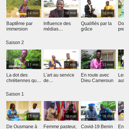
14 min
18 min
16 min
Baptême par
Influence des
Qualifiés par la
Donn
immersion
médias
grâce
preu
Chrétiens...
d’amo
Saison 2
11 min
17 min
13 min
La dot des
L'art au service
En route avec
Les 
chrétiennes qui
de
Dieu Cameroun
autod
fâche
l'évangélisation
Saison 1
13 min
12 min
18 min
De Ousmane à
Femme pasteur,
Covid-19 Benin
En R