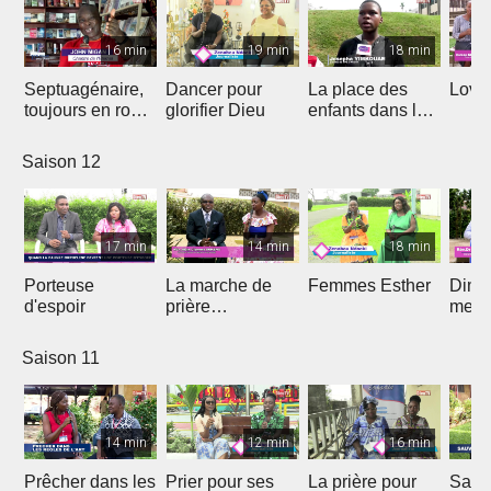
16 min
19 min
18 min
Septuagénaire,
Dancer pour
La place des
Love 
toujours en route
glorifier Dieu
enfants dans le
avec Dieu
projet de Dieu
Saison 12
17 min
14 min
18 min
Porteuse
La marche de
Femmes Esther
Dima
d'espoir
prière
medi
prophétique
Saison 11
14 min
12 min
16 min
Prêcher dans les
Prier pour ses
La prière pour
Sauv