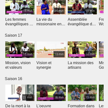
15 min
20 min
15 min
Les femmes
La vie du
Assemblée
Free
évangéliques du
missionaire en
évangélique de
Wors
Cameroun
Afrique
l'Afrique
Saison 17
15 min
13 min
16 min
Mission, vision
Vision et
La mission des
Miss
et valeurs
synergie
artisans
Gon
Saison 16
21 min
18 min
15 min
De la mort à la
L'oeuvre
Formation dans
Les d