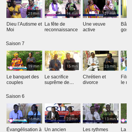
21 min
14 min
27 min
Dieu l'Autisme et
La fête de
Une veuve
Bâtir
Moi
reconnaissance
active
gosp
Saison 7
19 min
15 min
23 min
Le banquet des
Le sacrifice
Chrétien et
Film 
couples
suprême de
divorce
le ma
Jésus
Saison 6
16 min
20 min
13 min
Évangélisation à
Un ancien
Les rythmes
La vi