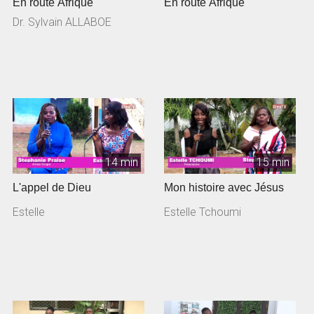
En route Afrique
En route Afrique
Dr. Sylvain ALLABOE
14 min
15 min
L'appel de Dieu
Mon histoire avec Jésus
Estelle
Estelle Tchoumi