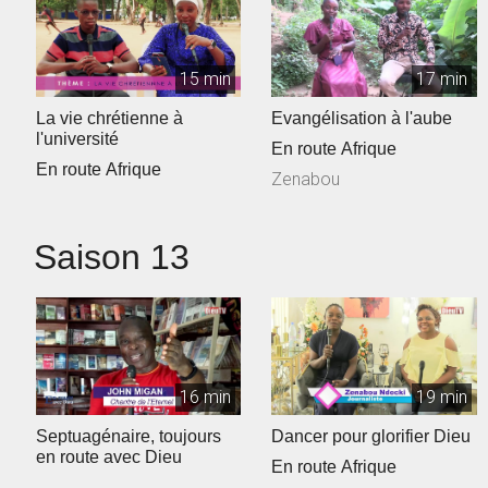
15 min
17 min
La vie chrétienne à
Evangélisation à l'aube
l'université
En route Afrique
En route Afrique
Zenabou
Saison 13
16 min
19 min
Septuagénaire, toujours
Dancer pour glorifier Dieu
en route avec Dieu
En route Afrique