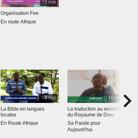
15 min
Organisation Fee
En route Afrique
18 min
16 min
La Bible en langues
La traduction au service
C
locales
du Royaume de Dieu
E
En Route Afrique
Sa Parole pour
Aujourd'hui