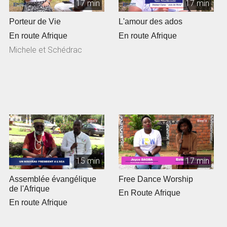
17 min
17 min
Porteur de Vie
L'amour des ados
En route Afrique
En route Afrique
Michele et Schédrac
15 min
17 min
Assemblée évangélique
Free Dance Worship
de l'Afrique
En Route Afrique
En route Afrique