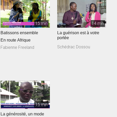
15 min
14 min
Batissons ensemble
La guérison est à votre
portée
En route Afrique
Schédrac Dossou
Fabienne Freeland
15 min
La générosité, un mode