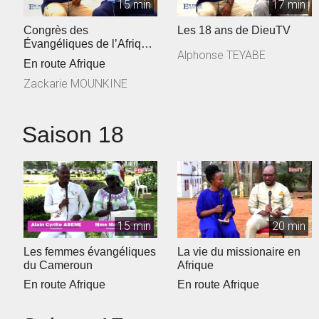
15 min
17 min
Congrès des
Les 18 ans de DieuTV
Évangéliques de l’Afrique
Alphonse TEYABE
Francophone
En route Afrique
Zackarie MOUNKINE
Saison 18
15 min
20 min
Les femmes évangéliques
La vie du missionaire en
du Cameroun
Afrique
En route Afrique
En route Afrique