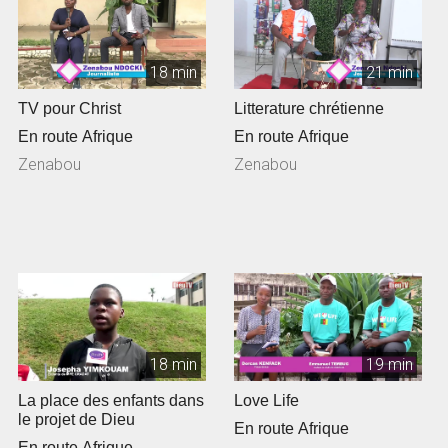
18 min
21 min
TV pour Christ
Litterature chrétienne
En route Afrique
En route Afrique
Zenabou
Zenabou
18 min
19 min
La place des enfants dans
Love Life
le projet de Dieu
En route Afrique
En route Afrique