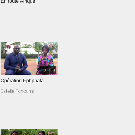
En route Afrique
15 min
Opération Ephphata
Estelle Tchoumi