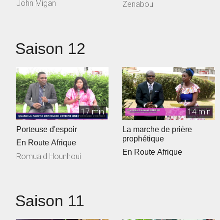
John Migan
Zenabou
Saison 12
17 min
14 min
Porteuse d'espoir
La marche de prière
prophétique
En Route Afrique
En Route Afrique
Romuald Hounhoui
Saison 11