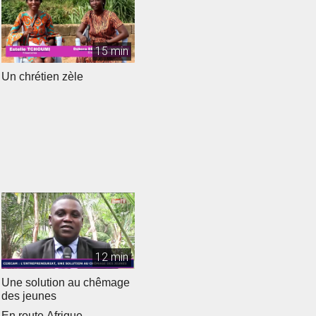
15 min
Un chrétien zèle
12 min
Une solution au chêmage
des jeunes
En route Afrique