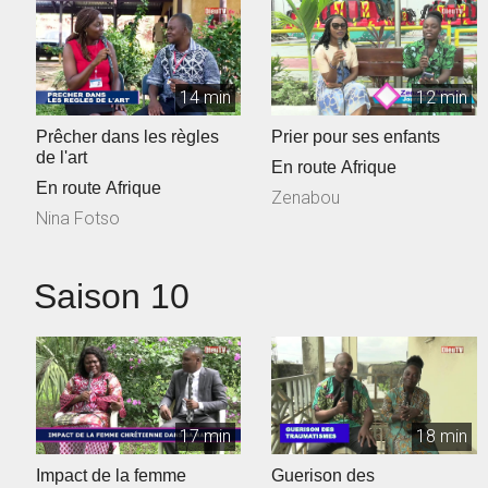
14 min
12 min
Prêcher dans les règles
Prier pour ses enfants
de l'art
En route Afrique
En route Afrique
Zenabou
Nina Fotso
Saison 10
17 min
18 min
Impact de la femme
Guerison des