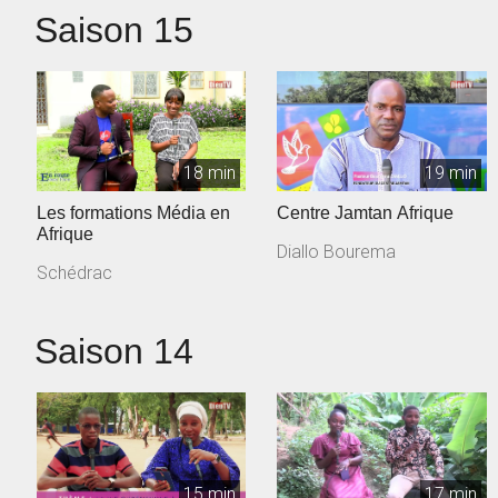
Saison 15
18 min
19 min
Les formations Média en
Centre Jamtan Afrique
Afrique
Diallo Bourema
Schédrac
Saison 14
15 min
17 min