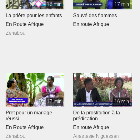
16 min
17 min
La prière pour les enfants
Sauvé des flammes
En Route Afrique
En route Afrique
Zenabou
17 min
16 min
Pret pour un mariage
De la prostitution à la
réussi
prédication
En Route Afrique
En route Afrique
Zenabou
Anastasie N'guessan