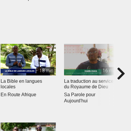
18 min
16 min
La Bible en langues
La traduction au service
C
locales
du Royaume de Dieu
E
En Route Afrique
Sa Parole pour
Aujourd'hui