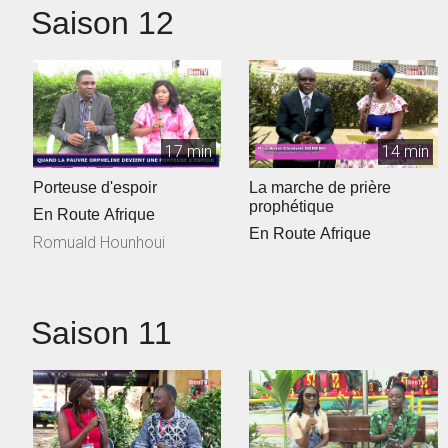
Saison 12
17 min
14 min
Porteuse d'espoir
La marche de prière
prophétique
En Route Afrique
En Route Afrique
Romuald Hounhoui
Saison 11