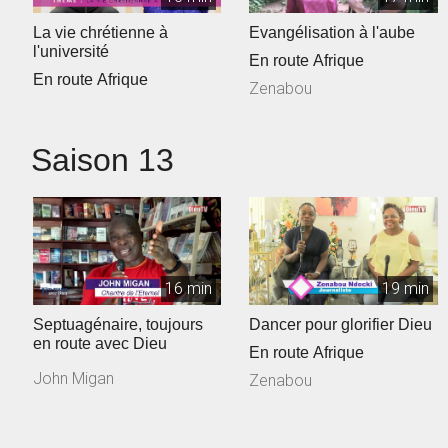
La vie chrétienne à
Evangélisation à l'aube
l'université
En route Afrique
En route Afrique
Zenabou
Saison 13
16 min
19 min
Septuagénaire, toujours
Dancer pour glorifier Dieu
en route avec Dieu
En route Afrique
John Migan
Zenabou