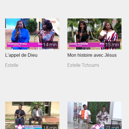
14 min
15 min
L'appel de Dieu
Mon histoire avec Jésus
Estelle
Estelle Tchoumi
18 min
21 min