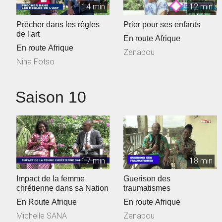
14 min
12 min
Prêcher dans les règles
Prier pour ses enfants
de l'art
En route Afrique
En route Afrique
Zenabou
Nina Fotso
Saison 10
17 min
18 min
Impact de la femme
Guerison des
chrétienne dans sa Nation
traumatismes
En Route Afrique
En route Afrique
Michelle SANA
Zenabou