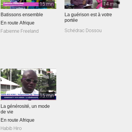
15 min
14 min
Batissons ensemble
La guérison est à votre
portée
En route Afrique
Schédrac Dossou
Fabienne Freeland
15 min
La générosité, un mode
de vie
En route Afrique
Habib Hiro