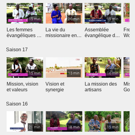
15 min
20 min
15 min
Les femmes
La vie du
Assemblée
Free
évangéliques du
missionaire en
évangélique de
Wors
Cameroun
Afrique
l'Afrique
Saison 17
15 min
13 min
16 min
Mission, vision
Vision et
La mission des
Miss
et valeurs
synergie
artisans
Gon
Saison 16
21 min
18 min
15 min