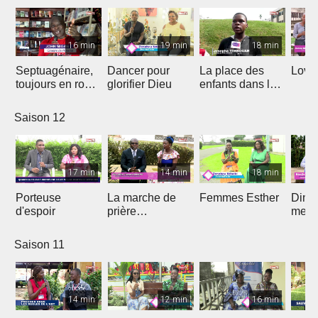
16 min
19 min
18 min
Septuagénaire,
Dancer pour
La place des
Love 
toujours en route
glorifier Dieu
enfants dans le
avec Dieu
projet de Dieu
Saison 12
17 min
14 min
18 min
Porteuse
La marche de
Femmes Esther
Dima
d'espoir
prière
medi
prophétique
Saison 11
14 min
12 min
16 min