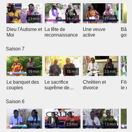
21 min
14 min
27 min
Dieu l'Autisme et
La fête de
Une veuve
Bâtir
Moi
reconnaissance
active
gosp
Saison 7
19 min
15 min
23 min
Le banquet des
Le sacrifice
Chrétien et
Film 
couples
suprême de
divorce
le ma
Jésus
Saison 6
16 min
20 min
13 min