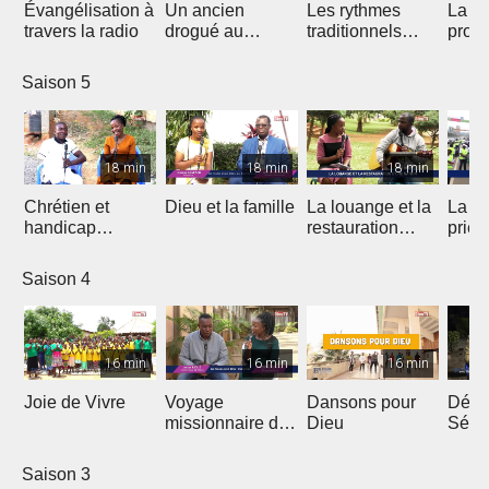
Évangélisation à
Un ancien
Les rythmes
La vi
travers la radio
drogué au
traditionnels
profe
service de Jésus
dans le Gospel
des 
Saison 5
18 min
18 min
18 min
Chrétien et
Dieu et la famille
La louange et la
La m
handicap
restauration
prièr
physique
d'une nation
natio
Saison 4
16 min
16 min
16 min
Joie de Vivre
Voyage
Dansons pour
Débri
missionnaire de
Dieu
Sémi
J.E.M au
Coto
Cameroun
Saison 3