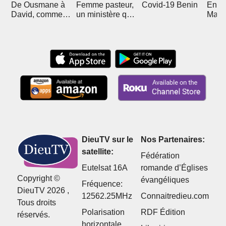
De Ousmane à
Femme pasteur,
Covid-19 Benin
En R
David, comment
un ministère qui
Mali 
Christ l'a sorti de
divise
Boub
l'islam
DieuTV sur le
Nos Partenaires:
satellite:
Fédération
Eutelsat 16A
romande d’Églises
Copyright ©
évangéliques
Fréquence:
DieuTV 2026 ,
12562.25MHz
Connaitredieu.com
Tous droits
Polarisation
RDF Édition
réservés.
horizontale