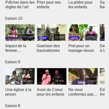
Prêcher dans les
Prier pour ses
La prière pour
Sauv
règles de l'art
enfants
les enfants
flam
Saison 10
17 min
18 min
17 min
Impact de la
Guerison des
Pret pour un
De la
femme
traumatismes
mariage réussi
à la 
chrétienne dans
sa Nation
Saison 9
17 min
18 min
16 min
Une église à la
Avoir du Coeur
Ne vous
Eduq
prison
pour les enfants
conformez pas
Amou
au siècle présent
douc
Saison 8