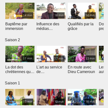
14 min
18 min
16 min
Baptême par
Influence des
Qualifiés par la
Donn
immersion
médias
grâce
preu
Chrétiens...
d’amo
Saison 2
11 min
17 min
13 min
La dot des
L'art au service
En route avec
Les 
chrétiennes qui
de
Dieu Cameroun
autod
fâche
l'évangélisation
Saison 1
13 min
12 min
18 min