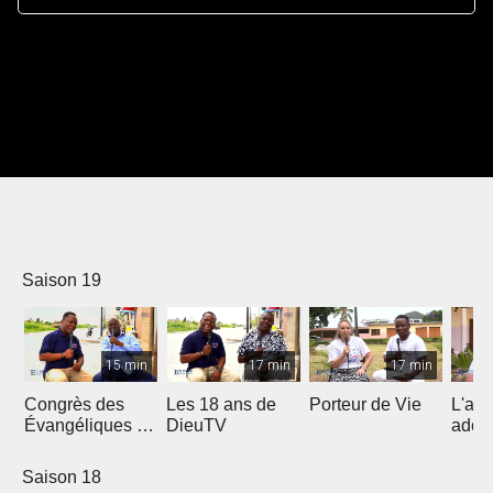
Saison 19
15 min
17 min
17 min
Congrès des
Les 18 ans de
Porteur de Vie
L'am
Évangéliques de
DieuTV
ados
l’Afrique
Francophone
Saison 18