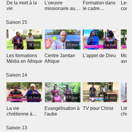
De la mort à la
L'oeuvre
Formation dans
Les d
vie
missionaire au
le cadre
cont
Cameroun
Théologique
de l'
d'Afrique
Saison 15
18 min
19 min
14 min
Les formations
Centre Jamtan
L'appel de Dieu
Mon h
Média en Afrique
Afrique
avec
Saison 14
15 min
17 min
18 min
La vie
Evangélisation à
TV pour Christ
Litte
chrétienne à
l'aube
chrét
l'université
Saison 13