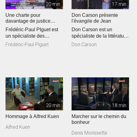
20 min
17 min
Une charte pour
Don Carson présente
davantage de justice
l'évangile de Jean
climatique en Eglise
Frédéric-Paul PIguet est
Don Carson est un
un spécialiste des
spécialiste de la littérature
questions
du Nouveau Testament.
Frédéric-Paul Piguet
Don Carson
environnementales. Il a...
De passa...
20 min
18 min
Hommage à Alfred Kuen
Marcher sur le chemin du
bonheur
Alfred Kuen
Denis Morissette