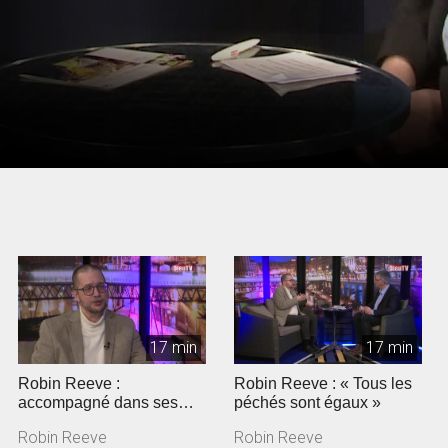
17 min
17 min
Robin Reeve :
Robin Reeve : « Tous les
accompagné dans ses
péchés sont égaux »
angoisses
Robin Reeve
Robin Reeve