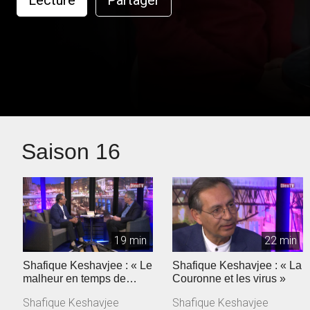
Lecture
Partager
Saison 16
19 min
22 min
Shafique Keshavjee : « Le
Shafique Keshavjee : « La
malheur en temps de
Couronne et les virus »
coronavirus »
Shafique Keshavjee
Shafique Keshavjee