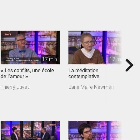
17 min
17 min
« Les conflits, une école
La méditation
J
de l’amour »
contemplative
a
m
Thierry Juvet
Jane Maire Newman
J