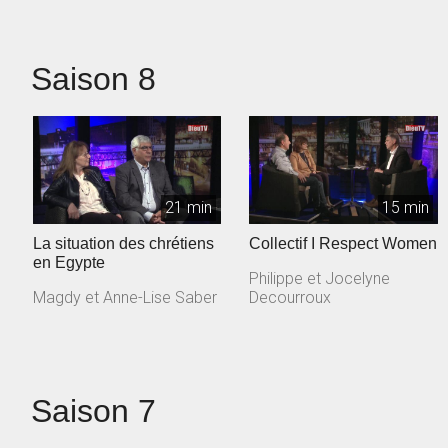
Saison 8
21 min
15 min
La situation des chrétiens
Collectif I Respect Women
en Egypte
Philippe et Jocelyne
Magdy et Anne-Lise Saber
Decourroux
Saison 7