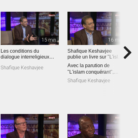
15 min
16 min
Les conditions du
Shafique Keshavjee
D
dialogue interreligieux
publie un livre sur "L'islam
D
aujourd'hui
conquérant" (2019)
Avec la parution de
l
Shafique Keshavjee
"L'islam conquérant",
m
D
Shafique Keshavjee lance
E
Shafique Keshavjee
un cri d’a...