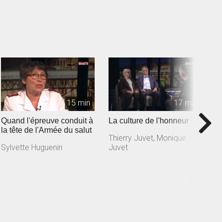
Y
15 min
17 min
Quand l'épreuve conduit à
La culture de l'honneur
U
la tête de l'Armée du salut
l
Thierry Juvet, Monique
Sylvette Huguenin
Juvet
G