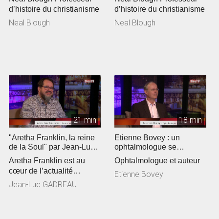
d’histoire du christianisme
d’histoire du christianisme
Neal Blough
Neal Blough
21 min
18 min
"Aretha Franklin, la reine
Etienne Bovey : un
de la Soul" par Jean-Luc
ophtalmologue se
Gadreau
passionne pour la
Aretha Franklin est au
Ophtalmologue et auteur
théologie
cœur de l’actualité
Etienne Bovey
culturelle. Jean-Luc
Jean-Luc GADREAU
Gadreau, pas...