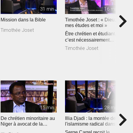
31 min
16 min
Mission dans la Bible
Timothée Joset : « Dieu,
P
mes études et moi »
p
Timothée Joset
Être chrétien et étudiant,
«
c’est nécessairement
s
assister à la rencontre e...
c
Timothée Joset
P
de
15 min
28 min
De chrétien minoritaire au
Illia Djadi : la montée de
M
Niger à avocat de la
l'islamisme radical dans
d
liberté religieuse
les pays du Sahel
v
Serge Carrel reçoit le
D