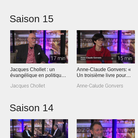
Saison 15
17 min
15 min
Jacques Chollet : un
Anne-Claude Gonvers: «
évangélique en politique
Un troisième livre pour
vaudoise
dire la confiance retrouvée
Jacques Chollet
Anne-Calude Gonvers
»
Saison 14