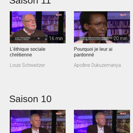
Saison 11
16 min
20 min
L'éthique sociale
Pourquoi je leur ai
chrétienne
pardonné
Louis Schweitzer
Apolline Dukuzemariya
Saison 10