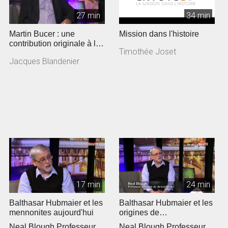
27 min
34 min
Martin Bucer : une
Mission dans l'histoire
contribution originale à la
Timothée Joset
Réforme
Jacques Blandenier
17 min
24 min
Balthasar Hubmaier et les
Balthasar Hubmaier et les
mennonites aujourd'hui
origines de
l'anabaptisme »
Neal Blough Professeur
Neal Blough Professeur