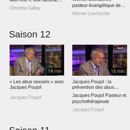
pasteur évangélique de
son parcours de vie… ...
Christine Gallay
L’association Torrents de
Werner Loertscher
vie
Saison 12
14 min
16 min
« Les abus sexuels » avec
Jacques Poujol : la
Jacques Poujol
prévention des abus
sexuels dans les Eglises
Jacques Poujol Pasteur et
Jacques Poujol
psychothérapeute
Jacques Poujol