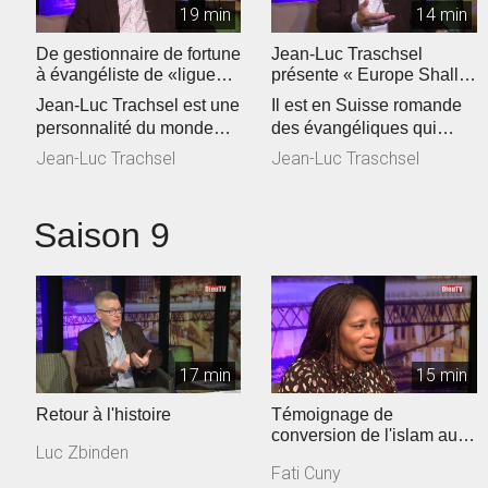
19 min
14 min
De gestionnaire de fortune
Jean-Luc Traschsel
à évangéliste de «ligue
présente « Europe Shall
européenne"
Be Saved »
Jean-Luc Trachsel est une
Il est en Suisse romande
personnalité du monde
des évangéliques qui
évangélique de Suisse
voient grand. Jean-Luc
Jean-Luc Trachsel
Jean-Luc Traschsel
romande...
Trachsel,...
Saison 9
17 min
15 min
Retour à l'histoire
Témoignage de
conversion de l'islam au
Luc Zbinden
christianisme
Fati Cuny