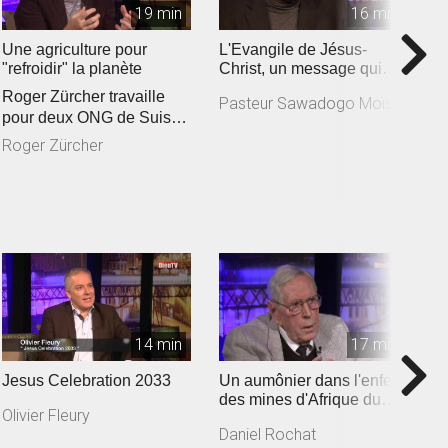
19 min
16 min
Une agriculture pour
L'Evangile de Jésus-
I
"refroidir" la planète
Christ, un message qui
B
responsabilise
Roger Zürcher travaille
Pasteur Sawadogo Moïse
B
pour deux ONG de Suisse
romande engagées
Roger Zürcher
auprès des a...
14 min
17 min
Jesus Celebration 2033
Un aumônier dans l'enfer
L
des mines d'Afrique du
j
Olivier Fleury
Sud
A
Daniel Rochat