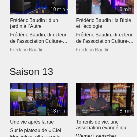
18 min
18 min
Frédéric Baudin : d’un
Frédéric Baudin : la Bible
jardin à l’Autre
et l'écologie
Frédéric Baudin, directeur
Frédéric Baudin, directeur
de l’association Culture-
de l’association Culture-
Environnement-Médias
Environnement-Médias
Frédéric Baudin
Frédéric Baudin
(C...
(C...
Saison 13
18 min
18 min
Une vie après la rue
Torrents de vie, une
association évangélique
Sur le plateau de « Ciel !
sur la sellette ?
Werner Loertscher,
Mon info », elle raconte