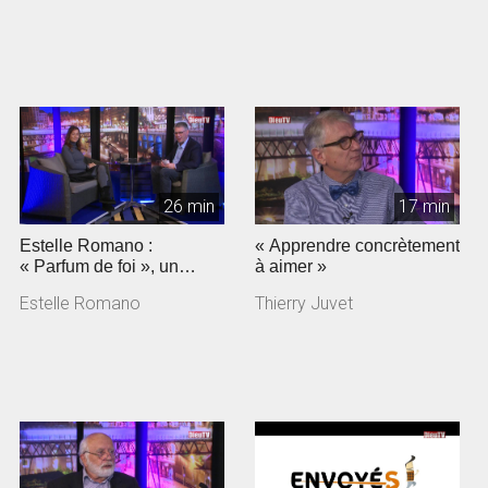
26 min
17 min
Estelle Romano :
« Apprendre concrètement
« Parfum de foi », un
à aimer »
documentaire sur
Estelle Romano
Thierry Juvet
Jeunesse en mission