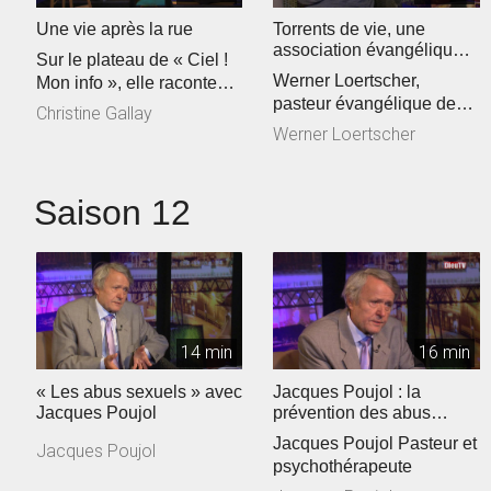
Une vie après la rue
Torrents de vie, une
association évangélique
Sur le plateau de « Ciel !
sur la sellette ?
Werner Loertscher,
Mon info », elle raconte
pasteur évangélique de
son parcours de vie… ...
Christine Gallay
L’association Torrents de
Werner Loertscher
vie
Saison 12
14 min
16 min
« Les abus sexuels » avec
Jacques Poujol : la
Jacques Poujol
prévention des abus
sexuels dans les Eglises
Jacques Poujol Pasteur et
Jacques Poujol
psychothérapeute