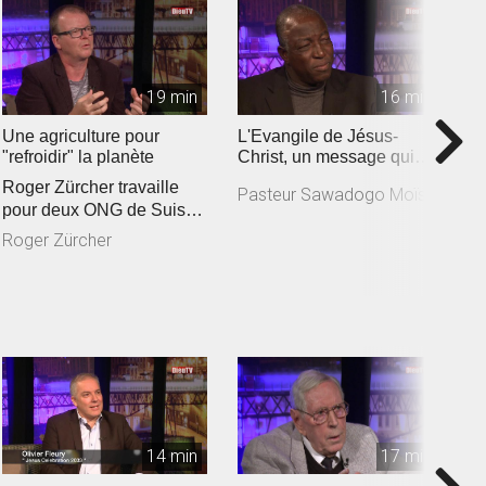
19 min
16 min
Une agriculture pour
L'Evangile de Jésus-
I
"refroidir" la planète
Christ, un message qui
B
responsabilise
Roger Zürcher travaille
Pasteur Sawadogo Moïse
B
pour deux ONG de Suisse
romande engagées
Roger Zürcher
auprès des a...
14 min
17 min