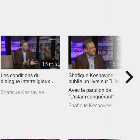
vertus des rencon...
O
(
15 min
16 min
Les conditions du
Shafique Keshavjee
D
dialogue interreligieux
publie un livre sur "L'islam
D
aujourd'hui
conquérant" (2019)
Avec la parution de
l
Shafique Keshavjee
"L'islam conquérant",
m
D
Shafique Keshavjee lance
E
Shafique Keshavjee
un cri d’a...