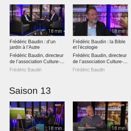
18 min
18 min
Frédéric Baudin : d’un
Frédéric Baudin : la Bible
jardin à l’Autre
et l'écologie
Frédéric Baudin, directeur
Frédéric Baudin, directeur
de l’association Culture-
de l’association Culture-
Environnement-Médias
Environnement-Médias
Frédéric Baudin
Frédéric Baudin
(C...
(C...
Saison 13
18 min
18 min