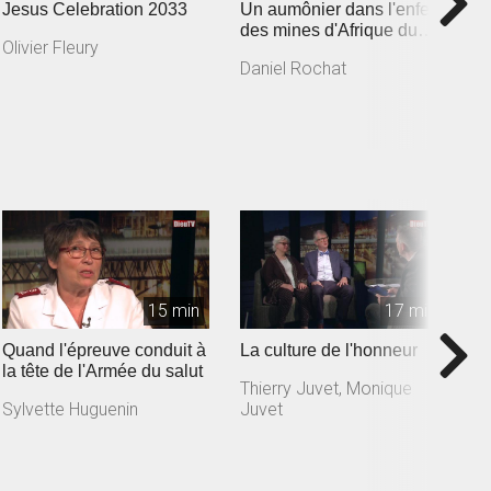
Jesus Celebration 2033
Un aumônier dans l'enfer
L
des mines d'Afrique du
j
Olivier Fleury
Sud
A
Daniel Rochat
Y
15 min
17 min
Quand l'épreuve conduit à
La culture de l'honneur
U
la tête de l'Armée du salut
l
Thierry Juvet, Monique
Sylvette Huguenin
Juvet
G