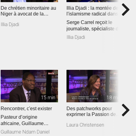
De chrétien minoritaire au
Illia Djadi : la montée de
M
Niger à avocat de la
l'islamisme radical dans
d
liberté religieuse
les pays du Sahel
v
Serge Carrel reçoit le
D
Illia Djadi
journaliste, spécialiste de
e
l’Afrique de l’Ouest Mo...
p
Illia Djadi
A
de
15 min
18 min
Rencontrer, c'est exister
Des patchworks pour
«
exprimer la Passion de
so
Pasteur d’origine
Jésus
r
O
africaine, Guillaume
Laura Christensen
c
d
Ndam Daniel croit aux
Guillaume Ndam Daniel
é