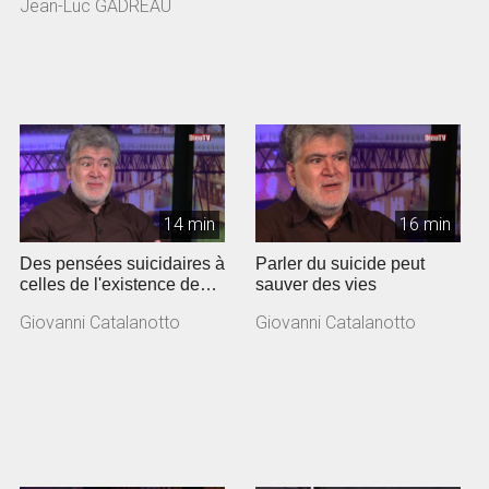
Jean-Luc GADREAU
Gadreau, pas...
14 min
16 min
Des pensées suicidaires à
Parler du suicide peut
celles de l'existence de
sauver des vies
Dieu
Giovanni Catalanotto
Giovanni Catalanotto