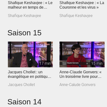
Shafique Keshavjee : « Le
Shafique Keshavjee : « La
malheur en temps de
Couronne et les virus »
coronavirus »
Shafique Keshavjee
Shafique Keshavjee
Saison 15
17 min
15 min
Jacques Chollet : un
Anne-Claude Gonvers: «
évangélique en politique
Un troisième livre pour
vaudoise
dire la confiance retrouvée
Jacques Chollet
Anne-Calude Gonvers
»
Saison 14