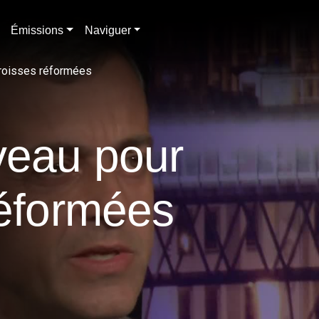
Émissions
Naviguer
aroisses réformées
veau pour
réformées