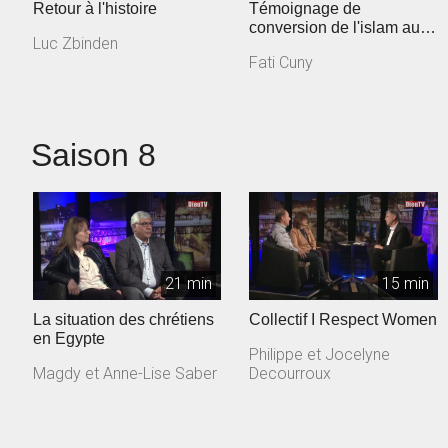
Retour à l'histoire
Témoignage de
conversion de l'islam au
Luc Zbinden
christianisme
Fati Cuny
Saison 8
21 min
15 min
La situation des chrétiens
Collectif I Respect Women
en Egypte
Philippe et Jocelyne
Magdy et Anne-Lise Saber
Decourroux