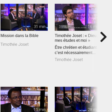
31 min
16 min
Mission dans la Bible
Timothée Joset : « Dieu,
P
mes études et moi »
p
Timothée Joset
Être chrétien et étudiant,
«
c’est nécessairement
s
assister à la rencontre e...
c
Timothée Joset
P
de
15 min
28 min