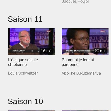
Jacques Poujol
Saison 11
16 min
20 min
L'éthique sociale
Pourquoi je leur ai
chrétienne
pardonné
Louis Schweitzer
Apolline Dukuzemariya
Saison 10