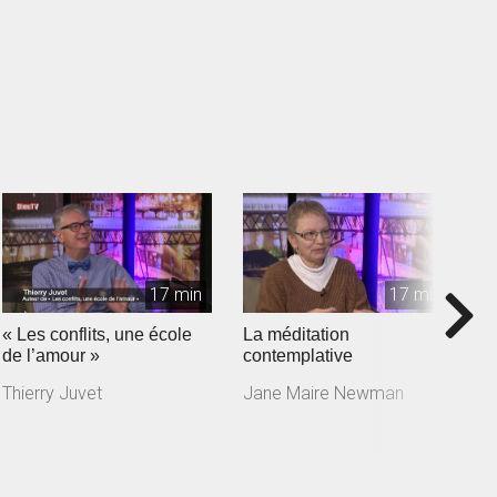
17 min
17 min
« Les conflits, une école
La méditation
J
de l’amour »
contemplative
a
m
Thierry Juvet
Jane Maire Newman
J