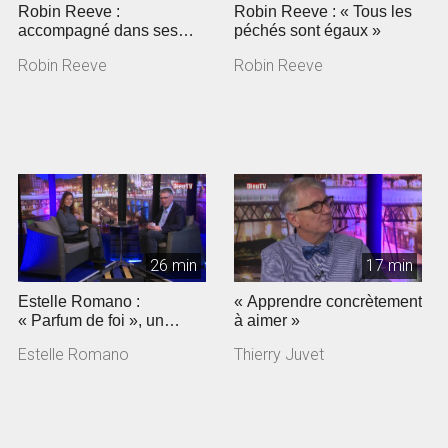
Robin Reeve :
Robin Reeve : « Tous les
accompagné dans ses
péchés sont égaux »
angoisses
Robin Reeve
Robin Reeve
26 min
17 min
Estelle Romano :
« Apprendre concrètement
« Parfum de foi », un
à aimer »
documentaire sur
Estelle Romano
Thierry Juvet
Jeunesse en mission