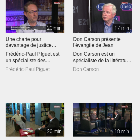
20 min
17 min
Une charte pour
Don Carson présente
davantage de justice
l'évangile de Jean
climatique en Eglise
Frédéric-Paul PIguet est
Don Carson est un
un spécialiste des
spécialiste de la littérature
questions
du Nouveau Testament.
Frédéric-Paul Piguet
Don Carson
environnementales. Il a...
De passa...
20 min
18 min