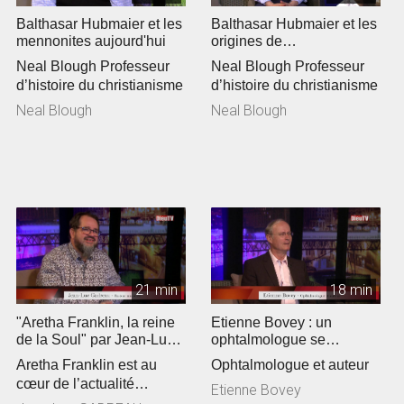
Balthasar Hubmaier et les
Balthasar Hubmaier et les
mennonites aujourd'hui
origines de
l'anabaptisme »
Neal Blough Professeur
Neal Blough Professeur
d’histoire du christianisme
d’histoire du christianisme
Neal Blough
Neal Blough
21 min
18 min
"Aretha Franklin, la reine
Etienne Bovey : un
de la Soul" par Jean-Luc
ophtalmologue se
Gadreau
passionne pour la
Aretha Franklin est au
Ophtalmologue et auteur
théologie
cœur de l’actualité
Etienne Bovey
culturelle. Jean-Luc