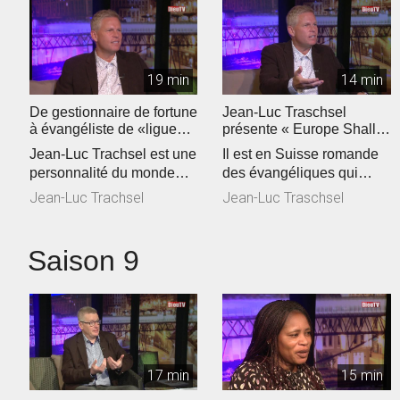
19 min
14 min
De gestionnaire de fortune
Jean-Luc Traschsel
à évangéliste de «ligue
présente « Europe Shall
européenne"
Be Saved »
Jean-Luc Trachsel est une
Il est en Suisse romande
personnalité du monde
des évangéliques qui
évangélique de Suisse
voient grand. Jean-Luc
Jean-Luc Trachsel
Jean-Luc Traschsel
romande...
Trachsel,...
Saison 9
17 min
15 min