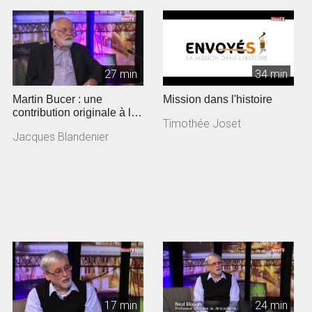
27 min
34 min
Martin Bucer : une
Mission dans l'histoire
contribution originale à la
Timothée Joset
Réforme
Jacques Blandenier
17 min
24 min