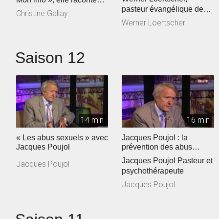
pasteur évangélique de
son parcours de vie… ...
Christine Gallay
L’association Torrents de
Werner Loertscher
vie
Saison 12
14 min
16 min
« Les abus sexuels » avec
Jacques Poujol : la
Jacques Poujol
prévention des abus
sexuels dans les Eglises
Jacques Poujol Pasteur et
Jacques Poujol
psychothérapeute
Jacques Poujol