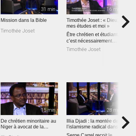
31 min
16 min
Mission dans la Bible
Timothée Joset : « Dieu,
P
mes études et moi »
p
Timothée Joset
Être chrétien et étudiant,
«
c’est nécessairement
s
assister à la rencontre e...
c
Timothée Joset
P
de
15 min
28 min
De chrétien minoritaire au
Illia Djadi : la montée de
M
Niger à avocat de la
l'islamisme radical dans
d
liberté religieuse
les pays du Sahel
v
Serge Carrel reçoit le
D