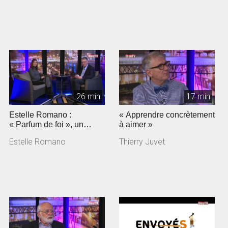
26 min
17 min
Estelle Romano :
« Apprendre concrètement
« Parfum de foi », un
à aimer »
documentaire sur
Estelle Romano
Thierry Juvet
Jeunesse en mission