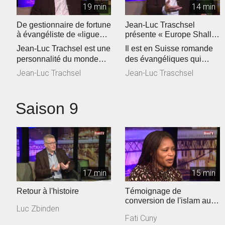
19 min
14 min
De gestionnaire de fortune
Jean-Luc Traschsel
à évangéliste de «ligue
présente « Europe Shall
européenne"
Be Saved »
Jean-Luc Trachsel est une
Il est en Suisse romande
personnalité du monde
des évangéliques qui
évangélique de Suisse
voient grand. Jean-Luc
Jean-Luc Trachsel
Jean-Luc Traschsel
romande...
Trachsel,...
Saison 9
17 min
15 min
Retour à l'histoire
Témoignage de
conversion de l'islam au
Luc Zbinden
christianisme
Fati Cuny