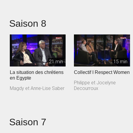
Saison 8
21 min
15 min
La situation des chrétiens
Collectif I Respect Women
en Egypte
Philippe et Jocelyne
Magdy et Anne-Lise Saber
Decourroux
Saison 7