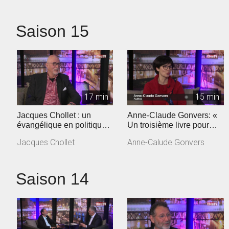
Saison 15
17 min
15 min
Jacques Chollet : un
Anne-Claude Gonvers: «
évangélique en politique
Un troisième livre pour
vaudoise
dire la confiance retrouvée
Jacques Chollet
Anne-Calude Gonvers
»
Saison 14