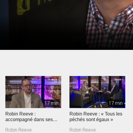
17 min
17 min
Robin Reeve :
Robin Reeve : « Tous les
accompagné dans ses
péchés sont égaux »
angoisses
Robin Reeve
Robin Reeve