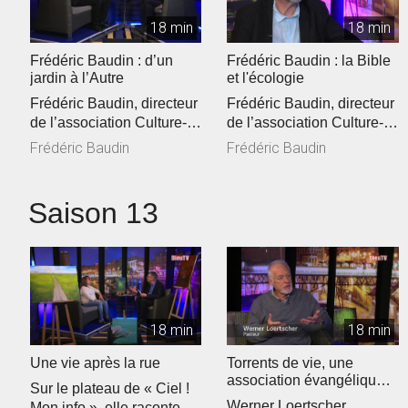
18 min
18 min
Frédéric Baudin : d’un
Frédéric Baudin : la Bible
jardin à l’Autre
et l'écologie
Frédéric Baudin, directeur
Frédéric Baudin, directeur
de l’association Culture-
de l’association Culture-
Environnement-Médias
Environnement-Médias
Frédéric Baudin
Frédéric Baudin
(C...
(C...
Saison 13
18 min
18 min
Une vie après la rue
Torrents de vie, une
association évangélique
Sur le plateau de « Ciel !
sur la sellette ?
Werner Loertscher,
Mon info », elle raconte