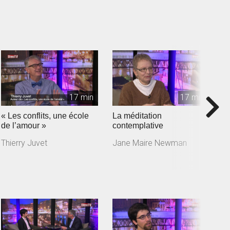
17 min
17 min
« Les conflits, une école
La méditation
J
de l’amour »
contemplative
a
m
Thierry Juvet
Jane Maire Newman
J