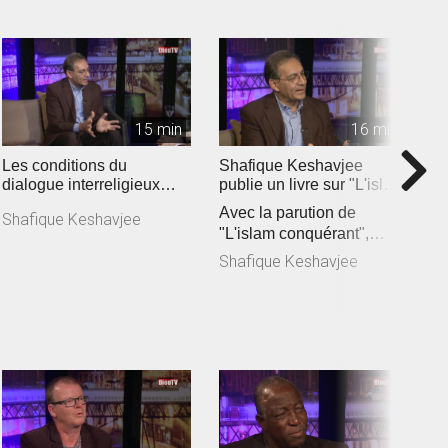
15 min
16 min
Les conditions du
Shafique Keshavjee
D
dialogue interreligieux
publie un livre sur "L'islam
D
aujourd'hui
conquérant" (2019)
Avec la parution de
l
Shafique Keshavjee
"L'islam conquérant",
m
D
Shafique Keshavjee lance
E
Shafique Keshavjee
un cri d’a...