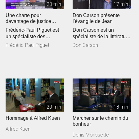
20 min
17 min
Une charte pour
Don Carson présente
davantage de justice
l'évangile de Jean
climatique en Eglise
Frédéric-Paul PIguet est
Don Carson est un
un spécialiste des
spécialiste de la littérature
questions
du Nouveau Testament.
Frédéric-Paul Piguet
Don Carson
environnementales. Il a...
De passa...
20 min
18 min
Hommage à Alfred Kuen
Marcher sur le chemin du
bonheur
Alfred Kuen
Denis Morissette