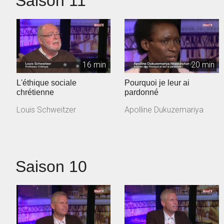
Saison 11
16 min
20 min
L'éthique sociale
Pourquoi je leur ai
chrétienne
pardonné
Louis Schweitzer
Apolline Dukuzemariya
Saison 10