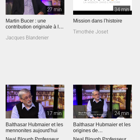
27 min
34 min
Martin Bucer : une
Mission dans l'histoire
contribution originale à la
Timothée Joset
Réforme
Jacques Blandenier
17 min
24 min
Balthasar Hubmaier et les
Balthasar Hubmaier et les
mennonites aujourd'hui
origines de
l'anabaptisme »
Neal Blough Professeur
Neal Blough Professeur