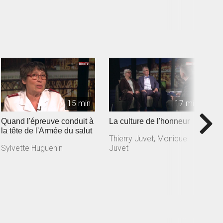
Y
15 min
17 min
Quand l'épreuve conduit à
La culture de l'honneur
U
la tête de l'Armée du salut
l
Thierry Juvet, Monique
Sylvette Huguenin
Juvet
G