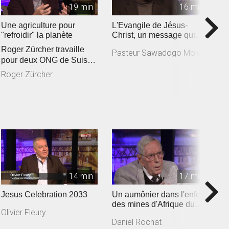
19 min
16 min
Une agriculture pour
L'Evangile de Jésus-
I
"refroidir" la planète
Christ, un message qui
B
responsabilise
Roger Zürcher travaille
Pasteur Sawadogo Moïse
B
pour deux ONG de Suisse
romande engagées
Roger Zürcher
auprès des a...
14 min
17 min
Jesus Celebration 2033
Un aumônier dans l'enfer
L
des mines d'Afrique du
j
Olivier Fleury
Sud
A
Daniel Rochat