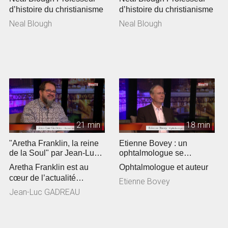
d’histoire du christianisme
d’histoire du christianisme
Neal Blough
Neal Blough
21 min
18 min
"Aretha Franklin, la reine
Etienne Bovey : un
de la Soul" par Jean-Luc
ophtalmologue se
Gadreau
passionne pour la
Aretha Franklin est au
Ophtalmologue et auteur
théologie
cœur de l’actualité
Etienne Bovey
culturelle. Jean-Luc
Jean-Luc GADREAU
Gadreau, pas...