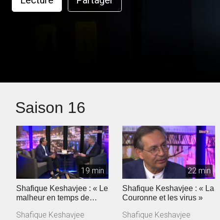
Lecture
Partager
Saison 16
19 min
22 min
Shafique Keshavjee : « Le
Shafique Keshavjee : « La
malheur en temps de
Couronne et les virus »
coronavirus »
Shafique Keshavjee
Shafique Keshavjee