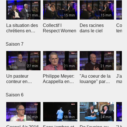
21 min
15 min
15 min
La situation des
Collectif I
Des racines
Const
chrétiens en
Respect Women
dans le ciel
temp
Egypte
loua
Saison 7
27 min
21 min
21 min
Un pasteur
Philippe Meyer:
"Au coeur de la
J'ai 
conteur en
Acappella en
louange" par
mais 
implantation
signe de
Christophe Paya
Jesu
d'Eglise à
reconnaissance
Saison 6
Fribourg
30 min
58 min
24 min