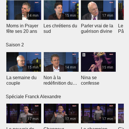
incorr
14 min
15 min
17 min
Moms in Prayer
Les chrétiens du
Parler vrai de la
Le Se
fête ses 20 ans
sud
guérison divine
Pâqu
Saison 2
15 min
14 min
15 min
La semaine du
Non à la
Nina se
couple
redéfinition du
confesse
mariage
Spéciale Franck Alexandre
17 min
17 min
17 min