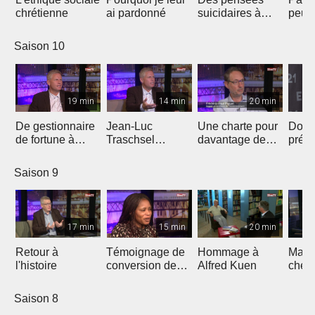
chrétienne
ai pardonné
suicidaires à
peut 
celles de
vies
l'existence de
Saison 10
Dieu
19 min
14 min
20 min
De gestionnaire
Jean-Luc
Une charte pour
Don 
de fortune à
Traschsel
davantage de
prés
évangéliste de
présente «
justice
l'éva
«ligue
Europe Shall Be
climatique en
Jean
Saison 9
européenne"
Saved »
Eglise
17 min
15 min
20 min
Retour à
Témoignage de
Hommage à
March
l'histoire
conversion de
Alfred Kuen
chem
l'islam au
bonh
christianisme
Saison 8