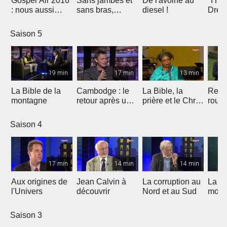
Gospel Air 2016
Sans jambes et
De l'avoine au
"I Ha
: nous aussi
sans bras,
diesel !
Drea
avons un rêve
espérer malgré
Molla
tout
Marti
Saison 5
King
19 min
17 min
13 min
La Bible de la
Cambodge : le
La Bible, la
Repr
montagne
retour après un
prière et le Christ
route
burnout
au coeur de la
lutte de Leymah
Saison 4
Gbowee
17 min
14 min
14 min
Aux origines de
Jean Calvin à
La corruption au
La Re
l'Univers
découvrir
Nord et au Sud
moine
glout
cont
Saison 3
relig