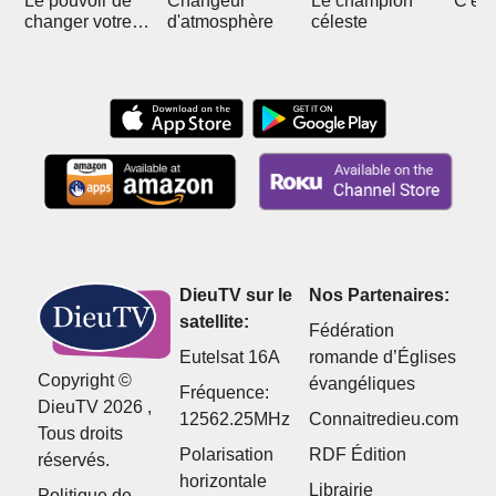
Le pouvoir de
Changeur
Le champion
C'est
changer votre
d'atmosphère
céleste
destinée
DieuTV sur le
Nos Partenaires:
satellite:
Fédération
Eutelsat 16A
romande d’Églises
Copyright ©
évangéliques
Fréquence:
DieuTV 2026 ,
12562.25MHz
Connaitredieu.com
Tous droits
Polarisation
RDF Édition
réservés.
horizontale
Librairie
Politique de