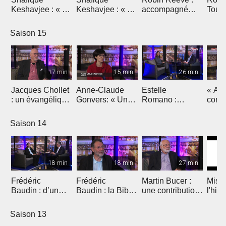
Keshavjee : « Le
Keshavjee : « La
accompagné
Tous
malheur en
Couronne et les
dans ses
sont 
temps de
virus »
angoisses
Saison 15
coronavirus »
17 min
15 min
26 min
Jacques Chollet
Anne-Claude
Estelle
« Ap
: un évangélique
Gonvers: « Un
Romano :
conc
en politique
troisième livre
« Parfum de
aimer
vaudoise
pour dire la
foi », un
Saison 14
confiance
documentaire
retrouvée »
sur Jeunesse en
mission
18 min
18 min
27 min
Frédéric
Frédéric
Martin Bucer :
Miss
Baudin : d’un
Baudin : la Bible
une contribution
l'hist
jardin à l’Autre
et l'écologie
originale à la
Réforme
Saison 13