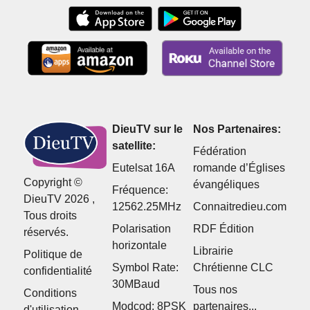
DieuTV sur le
Nos Partenaires:
satellite:
Fédération
Eutelsat 16A
romande d’Églises
Copyright ©
évangéliques
Fréquence:
DieuTV 2026 ,
12562.25MHz
Connaitredieu.com
Tous droits
Polarisation
RDF Édition
réservés.
horizontale
Librairie
Politique de
Symbol Rate:
Chrétienne CLC
confidentialité
30MBaud
Tous nos
Conditions
Modcod: 8PSK
partenaires...
d'utilisation