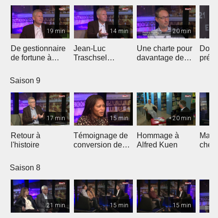
19 min
14 min
20 min
De gestionnaire
Jean-Luc
Une charte pour
Don 
de fortune à
Traschsel
davantage de
prés
évangéliste de
présente «
justice
l'éva
«ligue
Europe Shall Be
climatique en
Jean
Saison 9
européenne"
Saved »
Eglise
17 min
15 min
20 min
Retour à
Témoignage de
Hommage à
March
l'histoire
conversion de
Alfred Kuen
chem
l'islam au
bonh
christianisme
Saison 8
21 min
15 min
15 min