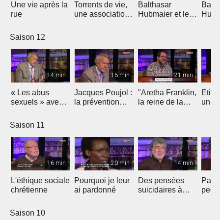
Une vie après la
Torrents de vie,
Balthasar
Balth
rue
une association
Hubmaier et les
Hubma
évangélique sur
mennonites
origi
la sellette ?
aujourd'hui
l'ana
Saison 12
14 min
16 min
21 min
« Les abus
Jacques Poujol :
"Aretha Franklin,
Etien
sexuels » avec
la prévention
la reine de la
un
Jacques Poujol
des abus
Soul" par Jean-
opht
sexuels dans les
Luc Gadreau
se p
Saison 11
Eglises
pour 
16 min
20 min
14 min
L'éthique sociale
Pourquoi je leur
Des pensées
Parle
chrétienne
ai pardonné
suicidaires à
peut 
celles de
vies
l'existence de
Saison 10
Dieu