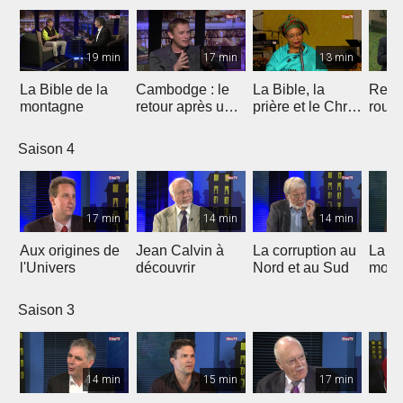
19 min
17 min
13 min
La Bible de la
Cambodge : le
La Bible, la
Repr
montagne
retour après un
prière et le Christ
route
burnout
au coeur de la
lutte de Leymah
Saison 4
Gbowee
17 min
14 min
14 min
Aux origines de
Jean Calvin à
La corruption au
La Re
l'Univers
découvrir
Nord et au Sud
moine
glout
cont
Saison 3
relig
incorr
14 min
15 min
17 min