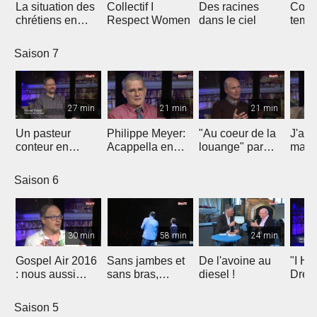
La situation des
Collectif I
Des racines
Const
chrétiens en
Respect Women
dans le ciel
temp
Egypte
loua
Saison 7
27 min
21 min
21 min
Un pasteur
Philippe Meyer:
"Au coeur de la
J'ai 
conteur en
Acappella en
louange" par
mais 
implantation
signe de
Christophe Paya
Jesu
d'Eglise à
reconnaissance
Saison 6
Fribourg
30 min
58 min
24 min
Gospel Air 2016
Sans jambes et
De l'avoine au
"I Ha
: nous aussi
sans bras,
diesel !
Drea
avons un rêve
espérer malgré
Molla
tout
Marti
Saison 5
King