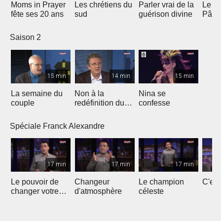
Moms in Prayer
Les chrétiens du
Parler vrai de la
Le Se
fête ses 20 ans
sud
guérison divine
Pâqu
Saison 2
15 min
14 min
15 min
La semaine du
Non à la
Nina se
couple
redéfinition du
confesse
mariage
Spéciale Franck Alexandre
17 min
17 min
17 min
Le pouvoir de
Changeur
Le champion
C'est
changer votre
d'atmosphère
céleste
destinée