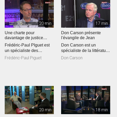
20 min
17 min
Une charte pour
Don Carson présente
davantage de justice
l'évangile de Jean
climatique en Eglise
Frédéric-Paul PIguet est
Don Carson est un
un spécialiste des
spécialiste de la littérature
questions
du Nouveau Testament.
Frédéric-Paul Piguet
Don Carson
environnementales. Il a...
De passa...
20 min
18 min