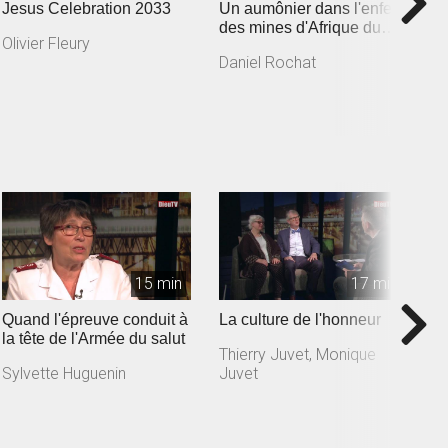
Jesus Celebration 2033
Un aumônier dans l'enfer
L
des mines d'Afrique du
j
Olivier Fleury
Sud
A
Daniel Rochat
Y
15 min
17 min
Quand l'épreuve conduit à
La culture de l'honneur
U
la tête de l'Armée du salut
l
Thierry Juvet, Monique
Sylvette Huguenin
Juvet
G