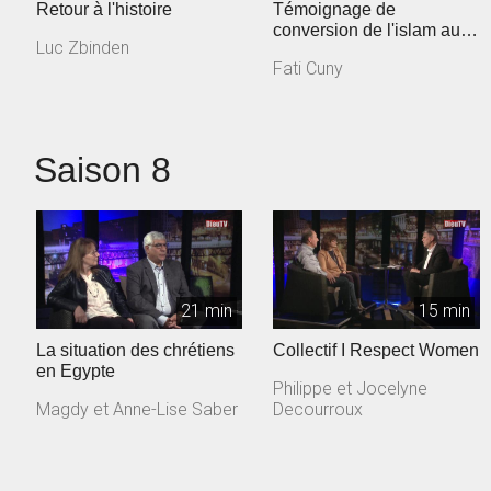
Retour à l'histoire
Témoignage de
conversion de l'islam au
Luc Zbinden
christianisme
Fati Cuny
Saison 8
21 min
15 min
La situation des chrétiens
Collectif I Respect Women
en Egypte
Philippe et Jocelyne
Magdy et Anne-Lise Saber
Decourroux