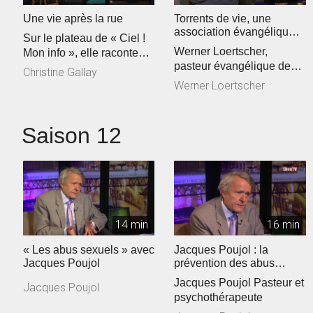
Une vie après la rue
Torrents de vie, une
association évangélique
Sur le plateau de « Ciel !
sur la sellette ?
Werner Loertscher,
Mon info », elle raconte
pasteur évangélique de
son parcours de vie… ...
Christine Gallay
L’association Torrents de
Werner Loertscher
vie
Saison 12
14 min
16 min
« Les abus sexuels » avec
Jacques Poujol : la
Jacques Poujol
prévention des abus
sexuels dans les Eglises
Jacques Poujol Pasteur et
Jacques Poujol
psychothérapeute