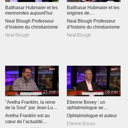
Balthasar Hubmaier et les
Balthasar Hubmaier et les
mennonites aujourd'hui
origines de
l'anabaptisme »
Neal Blough Professeur
Neal Blough Professeur
d’histoire du christianisme
d’histoire du christianisme
Neal Blough
Neal Blough
21 min
18 min
"Aretha Franklin, la reine
Etienne Bovey : un
de la Soul" par Jean-Luc
ophtalmologue se
Gadreau
passionne pour la
Aretha Franklin est au
Ophtalmologue et auteur
théologie
cœur de l’actualité
Etienne Bovey
culturelle. Jean-Luc