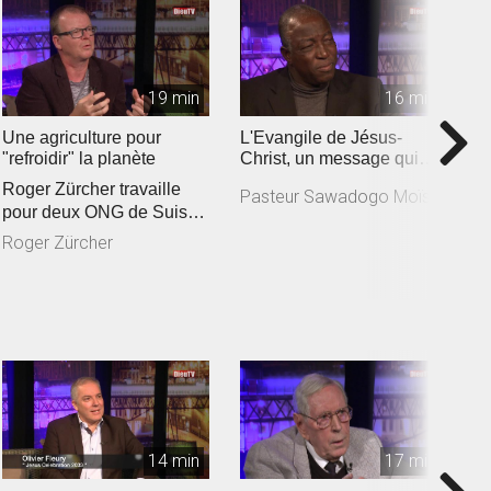
19 min
16 min
Une agriculture pour
L'Evangile de Jésus-
I
"refroidir" la planète
Christ, un message qui
B
responsabilise
Roger Zürcher travaille
Pasteur Sawadogo Moïse
B
pour deux ONG de Suisse
romande engagées
Roger Zürcher
auprès des a...
14 min
17 min