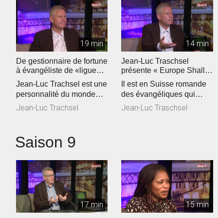
19 min
14 min
De gestionnaire de fortune
Jean-Luc Traschsel
à évangéliste de «ligue
présente « Europe Shall
européenne"
Be Saved »
Jean-Luc Trachsel est une
Il est en Suisse romande
personnalité du monde
des évangéliques qui
évangélique de Suisse
voient grand. Jean-Luc
Jean-Luc Trachsel
Jean-Luc Traschsel
romande...
Trachsel,...
Saison 9
17 min
15 min