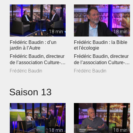
18 min
18 min
Frédéric Baudin : d’un
Frédéric Baudin : la Bible
jardin à l’Autre
et l'écologie
Frédéric Baudin, directeur
Frédéric Baudin, directeur
de l’association Culture-
de l’association Culture-
Environnement-Médias
Environnement-Médias
Frédéric Baudin
Frédéric Baudin
(C...
(C...
Saison 13
18 min
18 min