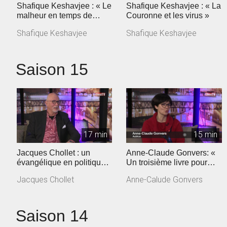
Shafique Keshavjee : « Le
Shafique Keshavjee : « La
malheur en temps de
Couronne et les virus »
coronavirus »
Shafique Keshavjee
Shafique Keshavjee
Saison 15
17 min
15 min
Jacques Chollet : un
Anne-Claude Gonvers: «
évangélique en politique
Un troisième livre pour
vaudoise
dire la confiance retrouvée
Jacques Chollet
Anne-Calude Gonvers
»
Saison 14