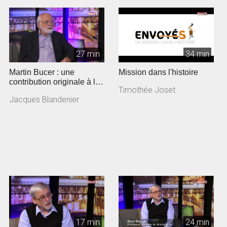
27 min
34 min
Martin Bucer : une
Mission dans l'histoire
contribution originale à la
Timothée Joset
Réforme
Jacques Blandenier
17 min
24 min