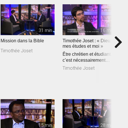
31 min
16 min
Mission dans la Bible
Timothée Joset : « Dieu,
P
mes études et moi »
p
Timothée Joset
Être chrétien et étudiant,
«
c’est nécessairement
s
assister à la rencontre e...
c
Timothée Joset
P
de
15 min
28 min