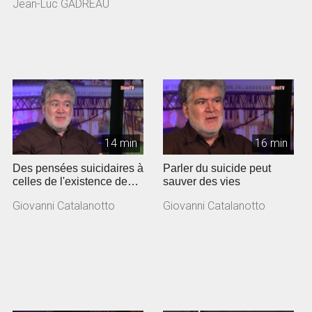
Jean-Luc GADREAU
Gadreau, pas...
14 min
16 min
Des pensées suicidaires à
Parler du suicide peut
celles de l'existence de
sauver des vies
Dieu
Giovanni Catalanotto
Giovanni Catalanotto