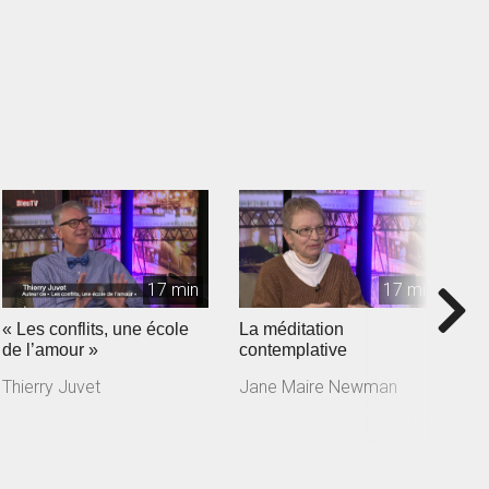
17 min
17 min
« Les conflits, une école
La méditation
J
de l’amour »
contemplative
a
m
Thierry Juvet
Jane Maire Newman
J