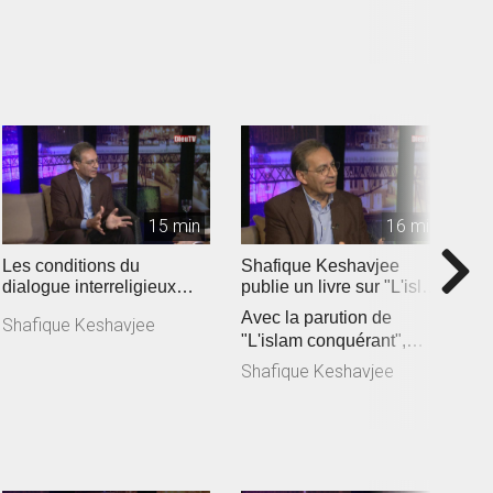
vertus des rencon...
O
(
15 min
16 min
Les conditions du
Shafique Keshavjee
D
dialogue interreligieux
publie un livre sur "L'islam
D
aujourd'hui
conquérant" (2019)
Avec la parution de
l
Shafique Keshavjee
"L'islam conquérant",
m
D
Shafique Keshavjee lance
E
Shafique Keshavjee
un cri d’a...