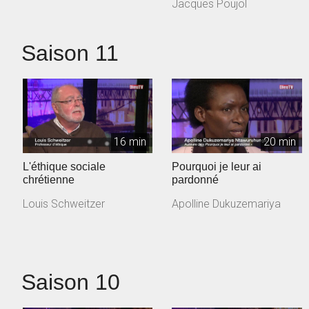
Jacques Poujol
Saison 11
16 min
20 min
L'éthique sociale
Pourquoi je leur ai
chrétienne
pardonné
Louis Schweitzer
Apolline Dukuzemariya
Saison 10