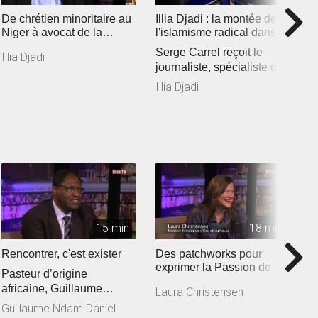
De chrétien minoritaire au
Illia Djadi : la montée de
M
Niger à avocat de la
l'islamisme radical dans
d
liberté religieuse
les pays du Sahel
v
Serge Carrel reçoit le
D
Illia Djadi
journaliste, spécialiste de
e
l’Afrique de l’Ouest Mo...
p
Illia Djadi
A
de
15 min
18 min
Rencontrer, c'est exister
Des patchworks pour
«
exprimer la Passion de
so
Pasteur d’origine
Jésus
r
O
africaine, Guillaume
Laura Christensen
c
d
Ndam Daniel croit aux
Guillaume Ndam Daniel
é