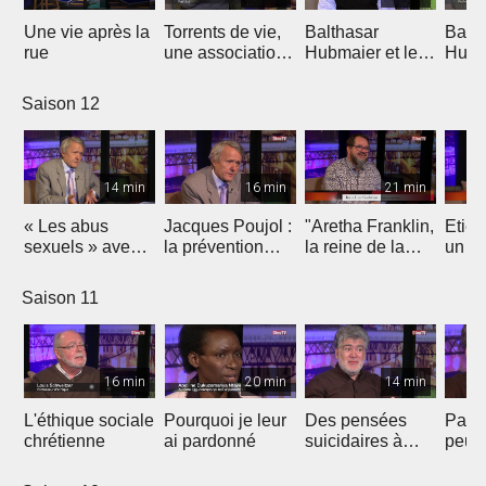
Une vie après la
Torrents de vie,
Balthasar
Balth
rue
une association
Hubmaier et les
Hubma
évangélique sur
mennonites
origi
la sellette ?
aujourd'hui
l'ana
Saison 12
14 min
16 min
21 min
« Les abus
Jacques Poujol :
"Aretha Franklin,
Etien
sexuels » avec
la prévention
la reine de la
un
Jacques Poujol
des abus
Soul" par Jean-
opht
sexuels dans les
Luc Gadreau
se p
Saison 11
Eglises
pour 
16 min
20 min
14 min
L'éthique sociale
Pourquoi je leur
Des pensées
Parle
chrétienne
ai pardonné
suicidaires à
peut 
celles de
vies
l'existence de