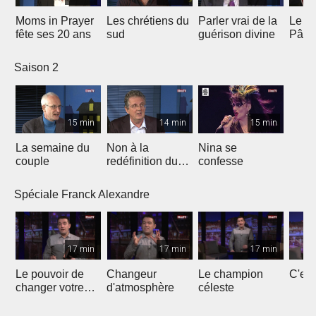
Moms in Prayer
Les chrétiens du
Parler vrai de la
Le Se
fête ses 20 ans
sud
guérison divine
Pâqu
Saison 2
15 min
14 min
15 min
La semaine du
Non à la
Nina se
couple
redéfinition du
confesse
mariage
Spéciale Franck Alexandre
17 min
17 min
17 min
Le pouvoir de
Changeur
Le champion
C'est
changer votre
d'atmosphère
céleste
destinée