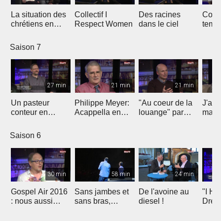
La situation des
Collectif I
Des racines
Const
chrétiens en
Respect Women
dans le ciel
temp
Egypte
loua
Saison 7
27 min
21 min
21 min
Un pasteur
Philippe Meyer:
"Au coeur de la
J'ai 
conteur en
Acappella en
louange" par
mais 
implantation
signe de
Christophe Paya
Jesu
d'Eglise à
reconnaissance
Saison 6
Fribourg
30 min
58 min
24 min
Gospel Air 2016
Sans jambes et
De l'avoine au
"I Ha
: nous aussi
sans bras,
diesel !
Drea
avons un rêve
espérer malgré
Molla
tout
Marti