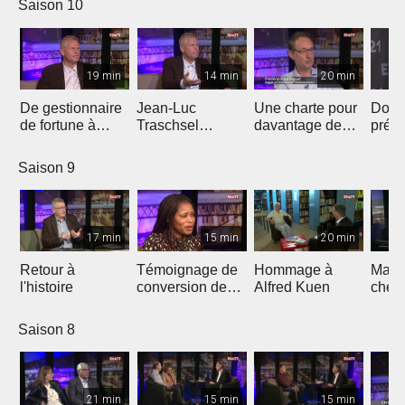
Saison 10
Dieu
19 min
14 min
20 min
De gestionnaire
Jean-Luc
Une charte pour
Don 
de fortune à
Traschsel
davantage de
prés
évangéliste de
présente «
justice
l'éva
«ligue
Europe Shall Be
climatique en
Jean
Saison 9
européenne"
Saved »
Eglise
17 min
15 min
20 min
Retour à
Témoignage de
Hommage à
March
l'histoire
conversion de
Alfred Kuen
chem
l'islam au
bonh
christianisme
Saison 8
21 min
15 min
15 min