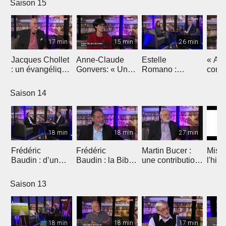
Saison 15
coronavirus »
17 min
15 min
26 min
Jacques Chollet
Anne-Claude
Estelle
« Ap
: un évangélique
Gonvers: « Un
Romano :
conc
en politique
troisième livre
« Parfum de
aimer
vaudoise
pour dire la
foi », un
Saison 14
confiance
documentaire
retrouvée »
sur Jeunesse en
mission
18 min
18 min
27 min
Frédéric
Frédéric
Martin Bucer :
Miss
Baudin : d’un
Baudin : la Bible
une contribution
l'hist
jardin à l’Autre
et l'écologie
originale à la
Réforme
Saison 13
18 min
18 min
17 min