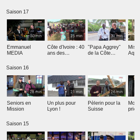
Saison 17
30 min
25 min
31 min
Emmanuel
Côte d'Ivoire : 40
"Papa Aggrey"
Miss
MEDIA
ans des
de la Côte
Aqua
Fabricants de
d'Ivoire
Joie
Saison 16
28 min
21 min
26 min
Seniors en
Un plus pour
Pèlerin pour la
Mont
Mission
Lyon !
Suisse
priè
Saison 15