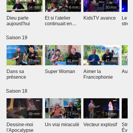
34 min
6 min
30 min
Dieu parle
Et si l'atelier
KidsTV avance
Le r
aujourd'hui
continuait en
stres
2020 ?
Saison 19
27 min
45 min
43 min
Dans sa
Super Woman
Aimer la
Au fo
présence
Francophonie
Saison 18
39 min
23 min
26 min
Dessine-moi
Un vrai miraculé
Vecteur explosif
Strat
l'Apocalypse
Évang