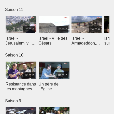
l'explosion de
créativité
Saison 11
32 min
33 min
34 min
Israël -
Israël - Ville des
Israël -
Israe
Jérusalem, ville
Césars
Armageddon,
sur l
éternelle
dernier combat
Saison 10
16 min
18 min
Resistance dans
Un père de
les montagnes
l’Eglise
Saison 9