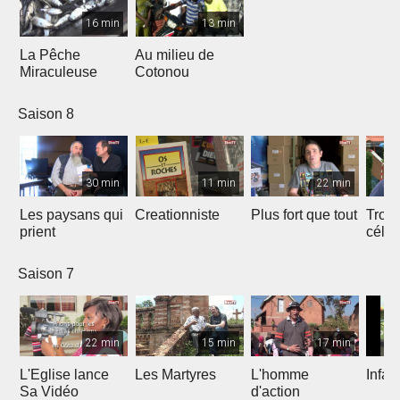
16 min
13 min
La Pêche
Au milieu de
Miraculeuse
Cotonou
Saison 8
30 min
11 min
22 min
Les paysans qui
Creationniste
Plus fort que tout
Trois
prient
céles
Saison 7
22 min
15 min
17 min
L'Eglise lance
Les Martyres
L'homme
Infat
Sa Vidéo
d'action