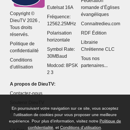
Fédération
Eutelsat 16A
romande d’Églises
Copyright ©
évangéliques
Fréquence:
DieuTV 2026 ,
12562.25MHz
Connaitredieu.com
Tous droits
Polarisation
RDF Édition
réservés.
horizontale
Librairie
Politique de
Symbol Rate:
Chrétienne CLC
confidentialité
30MBaud
Tous nos
Conditions
Modcod: 8PSK
partenaires...
d'utilisation
2 3
A propos de DieuTV:
Contactez-nous
Soutenir DieuTV
En poursuivant votre navigation sur ce site, vous acceptez
Présentation DieuTV
l’utilisation de cookies pour vous proposer une meilleure
Nos Partenaires
expérience. Pour plus d’information, visitez notre
Politique de
confidentialité
, et
Conditions d'utilisation
.