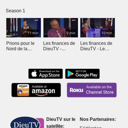
Season 1
11 min
9 min
10 min
Prions pour le
Les finances de
Les finances de
Nord de la
DieuTV -
DieuTV - Le
France
L'Algérie
Maroc
DieuTV sur le
Nos Partenaires:
satellite: