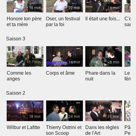
18 min
22 min
16 min
Honore ton père
Oser, un festival
Il était une fois...
C'est 
et ta mère
par la foi
Saison 3
17 min
16 min
8 min
Comme les
Corps et âme
Phare dans la
Le mi
anges
nuit
fémin
Saison 2
18 min
24 min
11 min
Wilbur et Lafitte
Thierry Ostrini et
Dans les règles
Pâqu
son Scoop
de l'Art
Pent