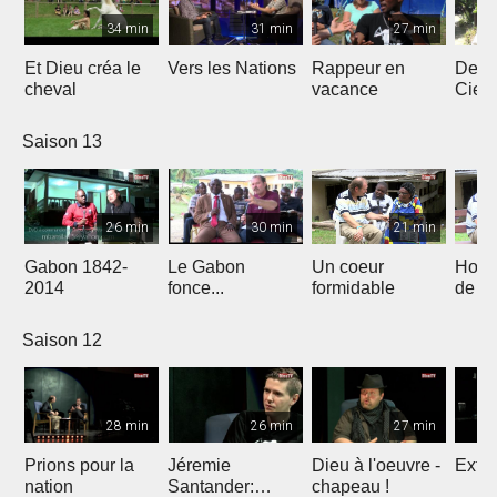
34 min
31 min
27 min
Et Dieu créa le
Vers les Nations
Rappeur en
Dess
cheval
vacance
Ciel
Saison 13
26 min
30 min
21 min
Gabon 1842-
Le Gabon
Un coeur
Hors
2014
fonce...
formidable
de l'
Saison 12
28 min
26 min
27 min
Prions pour la
Jéremie
Dieu à l'oeuvre -
Extre
nation
Santander:
chapeau !