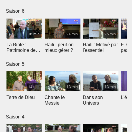
Saison 6
18 min
24 min
26 min
La Bible :
Haiti : peut-on
Haiti : Motivé par
F. Ho
Patrimoine de
mieux gérer ?
l'essentiel
pas 
l'humanité à
Marseille
Saison 5
14 min
13 min
13 min
Terre de Dieu
Chante le
Dans son
L'égl
Messie
Univers
Saison 4