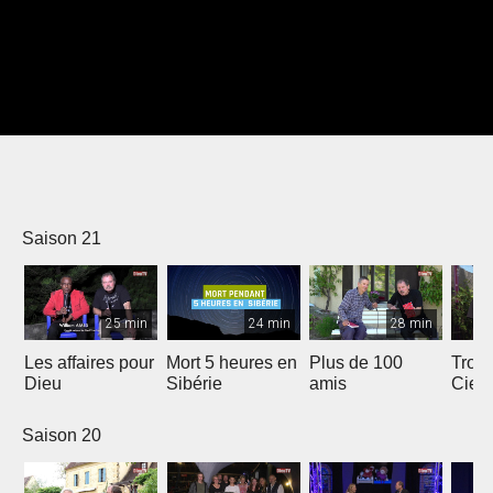
Saison 21
25 min
24 min
28 min
Les affaires pour
Mort 5 heures en
Plus de 100
Trois
Dieu
Sibérie
amis
Ciel
Saison 20