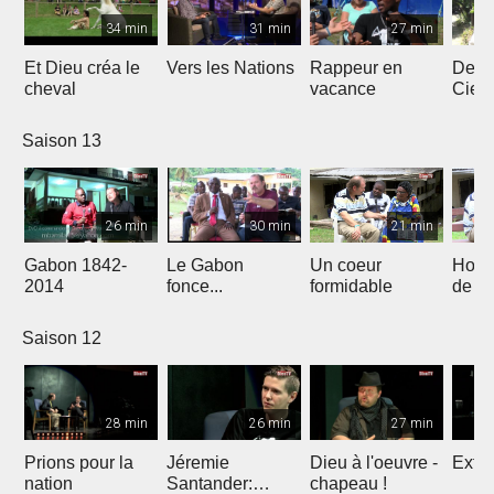
34 min
31 min
27 min
Et Dieu créa le
Vers les Nations
Rappeur en
Dess
cheval
vacance
Ciel
Saison 13
26 min
30 min
21 min
Gabon 1842-
Le Gabon
Un coeur
Hors
2014
fonce...
formidable
de l'
Saison 12
28 min
26 min
27 min
Prions pour la
Jéremie
Dieu à l'oeuvre -
Extre
nation
Santander:
chapeau !