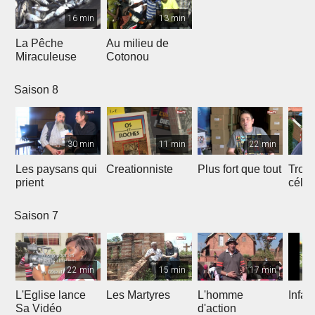
16 min
13 min
La Pêche
Au milieu de
Miraculeuse
Cotonou
Saison 8
30 min
11 min
22 min
Les paysans qui
Creationniste
Plus fort que tout
Trois
prient
céles
Saison 7
22 min
15 min
17 min
L'Eglise lance
Les Martyres
L'homme
Infat
Sa Vidéo
d'action