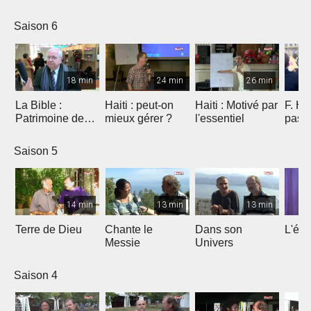
Saison 6
18 min
24 min
26 min
La Bible :
Haiti : peut-on
Haiti : Motivé par
F. Ho
Patrimoine de
mieux gérer ?
l'essentiel
pas 
l'humanité à
Marseille
Saison 5
14 min
13 min
13 min
Terre de Dieu
Chante le
Dans son
L'égl
Messie
Univers
Saison 4