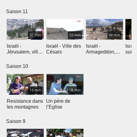
l'explosion de
créativité
Saison 11
32 min
33 min
34 min
Israël -
Israël - Ville des
Israël -
Israe
Jérusalem, ville
Césars
Armageddon,
sur l
éternelle
dernier combat
Saison 10
16 min
18 min
Resistance dans
Un père de
les montagnes
l’Eglise
Saison 9