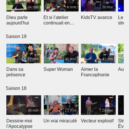
34 min
6 min
30 min
Dieu parle
Et si l'atelier
KidsTV avance
Le r
aujourd'hui
continuait en
stres
2020 ?
Saison 19
27 min
45 min
43 min
Dans sa
Super Woman
Aimer la
Au fo
présence
Francophonie
Saison 18
39 min
23 min
26 min
Dessine-moi
Un vrai miraculé
Vecteur explosif
Strat
l'Apocalypse
Évang