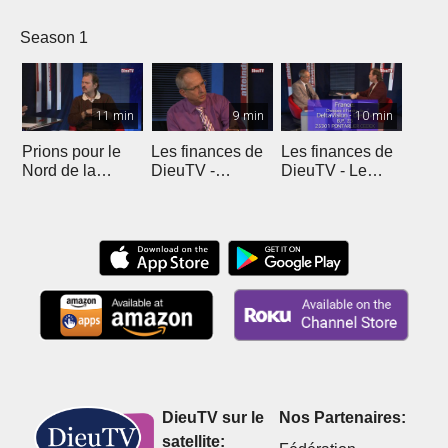
Season 1
11 min
9 min
10 min
Prions pour le
Les finances de
Les finances de
Nord de la
DieuTV -
DieuTV - Le
France
L'Algérie
Maroc
DieuTV sur le
Nos Partenaires:
satellite: