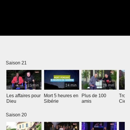
Saison 21
25 min
24 min
28 min
Les affaires pour
Mort 5 heures en
Plus de 100
Trois
Dieu
Sibérie
amis
Ciel
Saison 20