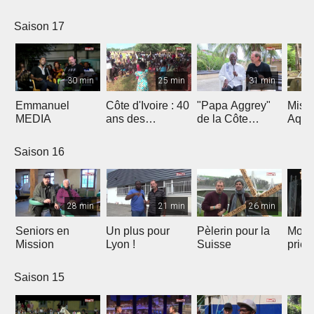
Saison 17
30 min
25 min
31 min
Emmanuel
Côte d'Ivoire : 40
"Papa Aggrey"
Miss
MEDIA
ans des
de la Côte
Aqua
Fabricants de
d'Ivoire
Joie
Saison 16
28 min
21 min
26 min
Seniors en
Un plus pour
Pèlerin pour la
Mont
Mission
Lyon !
Suisse
priè
Saison 15