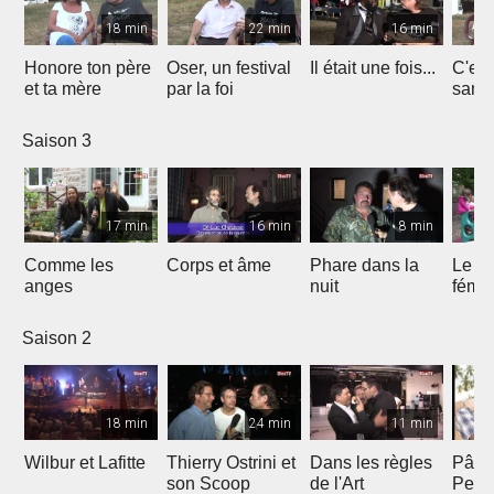
18 min
22 min
16 min
Honore ton père
Oser, un festival
Il était une fois...
C'est 
et ta mère
par la foi
Saison 3
17 min
16 min
8 min
Comme les
Corps et âme
Phare dans la
Le mi
anges
nuit
fémin
Saison 2
18 min
24 min
11 min
Wilbur et Lafitte
Thierry Ostrini et
Dans les règles
Pâqu
son Scoop
de l'Art
Pent