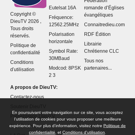
Fédération
Eutelsat 16A
romande d’Églises
Copyright ©
évangéliques
Fréquence:
DieuTV 2026 ,
12562.25MHz
Connaitredieu.com
Tous droits
Polarisation
RDF Édition
réservés.
horizontale
Librairie
Politique de
Symbol Rate:
Chrétienne CLC
confidentialité
30MBaud
Tous nos
Conditions
Modcod: 8PSK
partenaires...
d'utilisation
2 3
A propos de DieuTV:
Contactez-nous
Soutenir DieuTV
En poursuivant votre navigation sur ce site, vous acceptez
Présentation DieuTV
l’utilisation de cookies pour vous proposer une meilleure
Nos Partenaires
expérience. Pour plus d’information, visitez notre
Politique de
confidentialité
, et
Conditions d'utilisation
.