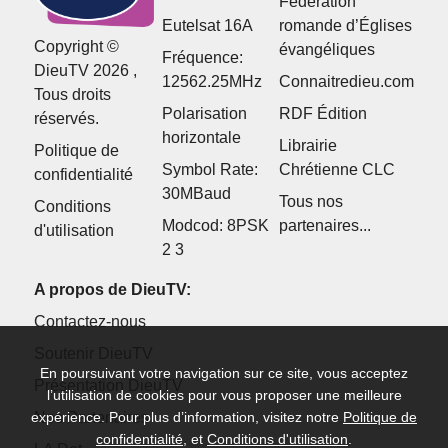
Fédération
Eutelsat 16A
romande d’Églises
Copyright ©
évangéliques
Fréquence:
DieuTV 2026 ,
12562.25MHz
Connaitredieu.com
Tous droits
Polarisation
RDF Édition
réservés.
horizontale
Librairie
Politique de
Symbol Rate:
Chrétienne CLC
confidentialité
30MBaud
Tous nos
Conditions
Modcod: 8PSK
partenaires...
d'utilisation
2 3
A propos de DieuTV:
Contactez-nous
Soutenir DieuTV
En poursuivant votre navigation sur ce site, vous acceptez
Présentation DieuTV
l’utilisation de cookies pour vous proposer une meilleure
Nos Partenaires
expérience. Pour plus d’information, visitez notre
Politique de
confidentialité
, et
Conditions d'utilisation
.