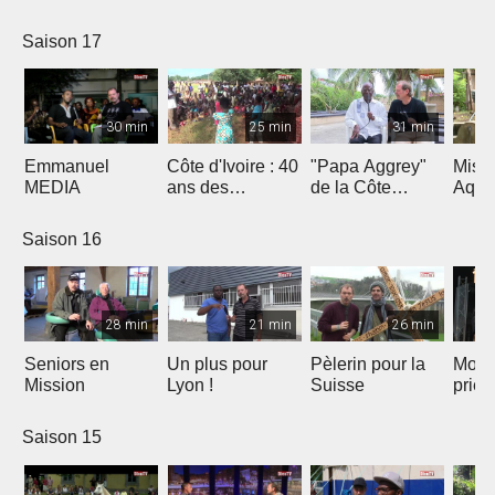
Saison 17
30 min
25 min
31 min
Emmanuel
Côte d'Ivoire : 40
"Papa Aggrey"
Miss
MEDIA
ans des
de la Côte
Aqua
Fabricants de
d'Ivoire
Joie
Saison 16
28 min
21 min
26 min
Seniors en
Un plus pour
Pèlerin pour la
Mont
Mission
Lyon !
Suisse
priè
Saison 15