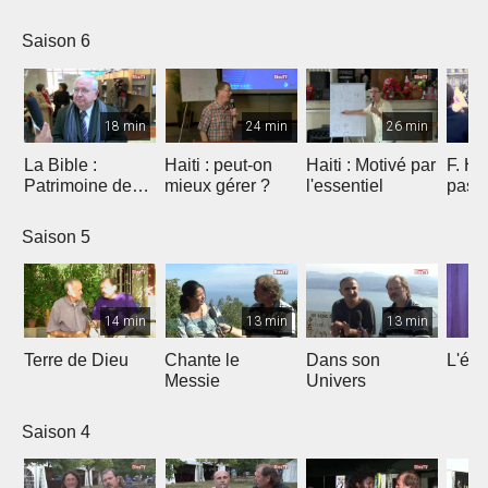
Saison 6
18 min
24 min
26 min
La Bible :
Haiti : peut-on
Haiti : Motivé par
F. Ho
Patrimoine de
mieux gérer ?
l'essentiel
pas 
l'humanité à
Marseille
Saison 5
14 min
13 min
13 min
Terre de Dieu
Chante le
Dans son
L'égl
Messie
Univers
Saison 4