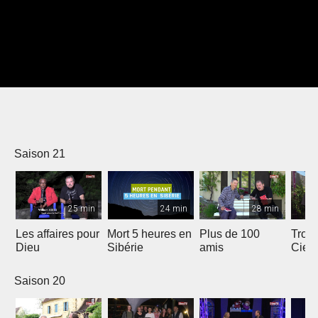
Saison 21
25 min
24 min
28 min
Les affaires pour
Mort 5 heures en
Plus de 100
Trois
Dieu
Sibérie
amis
Ciel
Saison 20