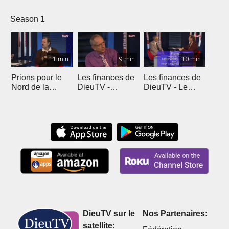
Season 1
11 min
9 min
10 min
Prions pour le
Les finances de
Les finances de
Nord de la
DieuTV -
DieuTV - Le
France
L'Algérie
Maroc
DieuTV sur le
Nos Partenaires:
satellite: