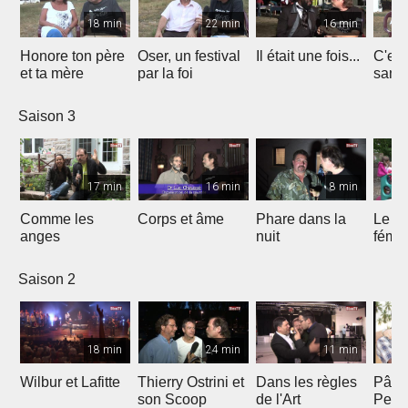
18 min
22 min
16 min
Honore ton père
Oser, un festival
Il était une fois...
C'est 
et ta mère
par la foi
Saison 3
17 min
16 min
8 min
Comme les
Corps et âme
Phare dans la
Le mi
anges
nuit
fémin
Saison 2
18 min
24 min
11 min
Wilbur et Lafitte
Thierry Ostrini et
Dans les règles
Pâqu
son Scoop
de l'Art
Pent