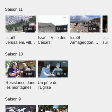
l'explosion de
créativité
Saison 11
32 min
33 min
34 min
Israël -
Israël - Ville des
Israël -
Israe
Jérusalem, ville
Césars
Armageddon,
sur l
éternelle
dernier combat
Saison 10
16 min
18 min
Resistance dans
Un père de
les montagnes
l’Eglise
Saison 9