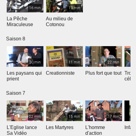
16 min
13 min
La Pêche
Au milieu de
Miraculeuse
Cotonou
Saison 8
30 min
11 min
22 min
Les paysans qui
Creationniste
Plus fort que tout
Trois
prient
céles
Saison 7
22 min
15 min
17 min
L'Eglise lance
Les Martyres
L'homme
Infat
Sa Vidéo
d'action