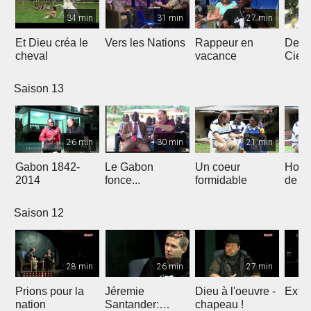
34 min
31 min
27 min
Et Dieu créa le
Vers les Nations
Rappeur en
Dess
cheval
vacance
Ciel
Saison 13
26 min
30 min
21 min
Gabon 1842-
Le Gabon
Un coeur
Hors
2014
fonce...
formidable
de l'
Saison 12
28 min
26 min
27 min
Prions pour la
Jéremie
Dieu à l'oeuvre -
Extre
nation
Santander:
chapeau !