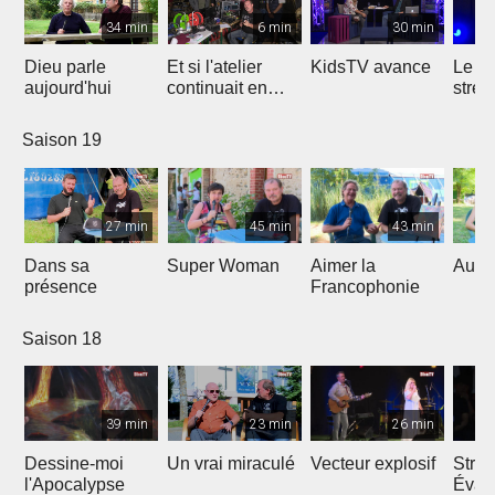
34 min
6 min
30 min
Dieu parle
Et si l'atelier
KidsTV avance
Le r
aujourd'hui
continuait en
stres
2020 ?
Saison 19
27 min
45 min
43 min
Dans sa
Super Woman
Aimer la
Au fo
présence
Francophonie
Saison 18
39 min
23 min
26 min
Dessine-moi
Un vrai miraculé
Vecteur explosif
Strat
l'Apocalypse
Évang