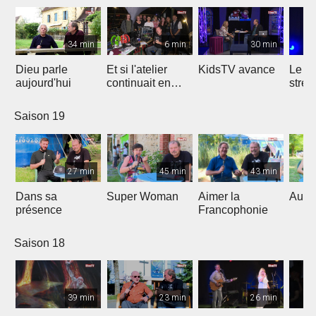
34 min
6 min
30 min
Dieu parle
Et si l'atelier
KidsTV avance
Le r
aujourd'hui
continuait en
stres
2020 ?
Saison 19
27 min
45 min
43 min
Dans sa
Super Woman
Aimer la
Au fo
présence
Francophonie
Saison 18
39 min
23 min
26 min