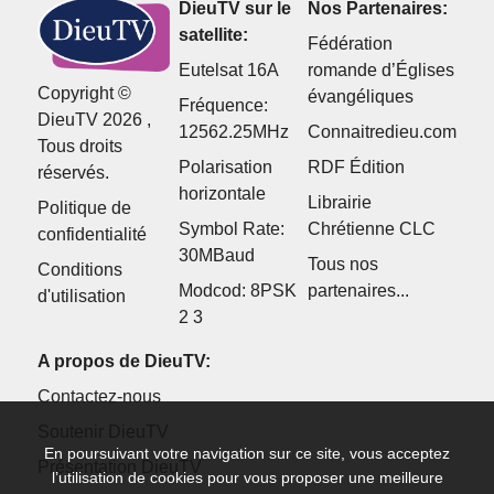
DieuTV sur le
Nos Partenaires:
satellite:
Fédération
Eutelsat 16A
romande d’Églises
Copyright ©
évangéliques
Fréquence:
DieuTV 2026 ,
12562.25MHz
Connaitredieu.com
Tous droits
Polarisation
RDF Édition
réservés.
horizontale
Librairie
Politique de
Symbol Rate:
Chrétienne CLC
confidentialité
30MBaud
Tous nos
Conditions
Modcod: 8PSK
partenaires...
d'utilisation
2 3
A propos de DieuTV:
Contactez-nous
Soutenir DieuTV
En poursuivant votre navigation sur ce site, vous acceptez
Présentation DieuTV
l’utilisation de cookies pour vous proposer une meilleure