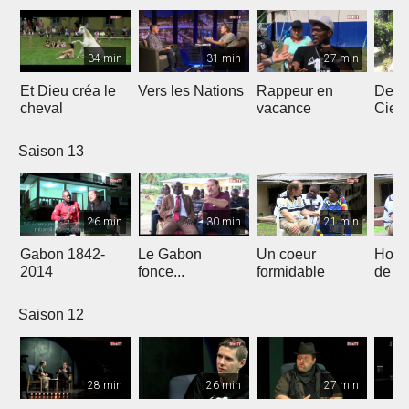
34 min
31 min
27 min
Et Dieu créa le
Vers les Nations
Rappeur en
Dess
cheval
vacance
Ciel
Saison 13
26 min
30 min
21 min
Gabon 1842-
Le Gabon
Un coeur
Hors
2014
fonce...
formidable
de l'
Saison 12
28 min
26 min
27 min