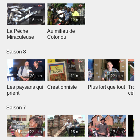
16 min
13 min
La Pêche
Au milieu de
Miraculeuse
Cotonou
Saison 8
30 min
11 min
22 min
Les paysans qui
Creationniste
Plus fort que tout
Trois
prient
céles
Saison 7
22 min
15 min
17 min