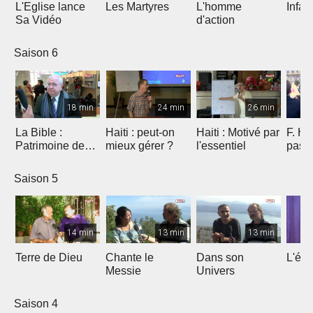
L'Eglise lance
Les Martyres
L'homme
Infat
Sa Vidéo
d'action
Saison 6
18 min
24 min
26 min
La Bible :
Haiti : peut-on
Haiti : Motivé par
F. Ho
Patrimoine de
mieux gérer ?
l'essentiel
pas 
l'humanité à
Marseille
Saison 5
14 min
13 min
13 min
Terre de Dieu
Chante le
Dans son
L'égl
Messie
Univers
Saison 4