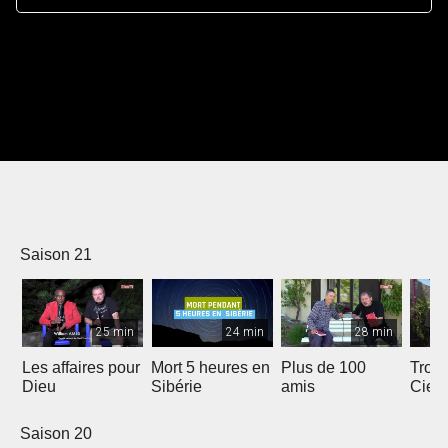
Saison 21
25 min
24 min
28 min
Les affaires pour
Mort 5 heures en
Plus de 100
Trois
Dieu
Sibérie
amis
Ciel
Saison 20