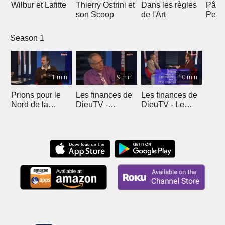
Wilbur et Lafitte
Thierry Ostrini et
Dans les règles
Pâqu
son Scoop
de l'Art
Pent
Season 1
11 min
9 min
10 min
Prions pour le
Les finances de
Les finances de
Nord de la
DieuTV -
DieuTV - Le
France
L'Algérie
Maroc