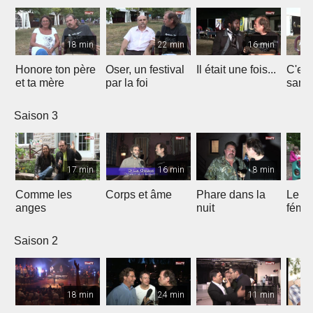
18 min
22 min
16 min
Honore ton père
Oser, un festival
Il était une fois...
C'est 
et ta mère
par la foi
Saison 3
17 min
16 min
8 min
Comme les
Corps et âme
Phare dans la
Le mi
anges
nuit
fémin
Saison 2
18 min
24 min
11 min