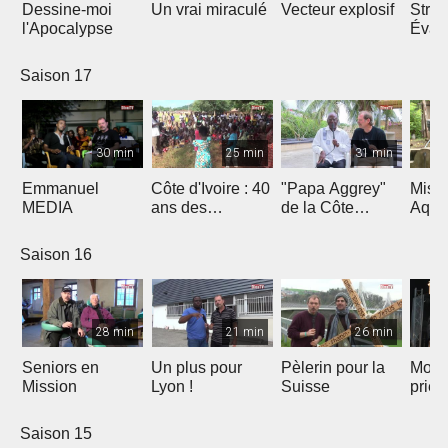
Dessine-moi
Un vrai miraculé
Vecteur explosif
Strat
l'Apocalypse
Évang
Saison 17
30 min
25 min
31 min
Emmanuel
Côte d'Ivoire : 40
"Papa Aggrey"
Miss
MEDIA
ans des
de la Côte
Aqua
Fabricants de
d'Ivoire
Joie
Saison 16
28 min
21 min
26 min
Seniors en
Un plus pour
Pèlerin pour la
Mont
Mission
Lyon !
Suisse
priè
Saison 15