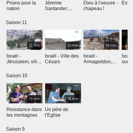
Prions pour la
Jéremie
Dieu à l'oeuvre -
Extre
nation
Santander:
chapeau !
l'explosion de
créativité
Saison 11
32 min
33 min
34 min
Israël -
Israël - Ville des
Israël -
Israe
Jérusalem, ville
Césars
Armageddon,
sur l
éternelle
dernier combat
Saison 10
16 min
18 min
Resistance dans
Un père de
les montagnes
l’Eglise
Saison 9