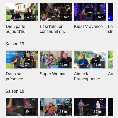
34 min
6 min
30 min
Dieu parle
Et si l'atelier
KidsTV avance
Le r
aujourd'hui
continuait en
stres
2020 ?
Saison 19
27 min
45 min
43 min
Dans sa
Super Woman
Aimer la
Au fo
présence
Francophonie
Saison 18
39 min
23 min
26 min