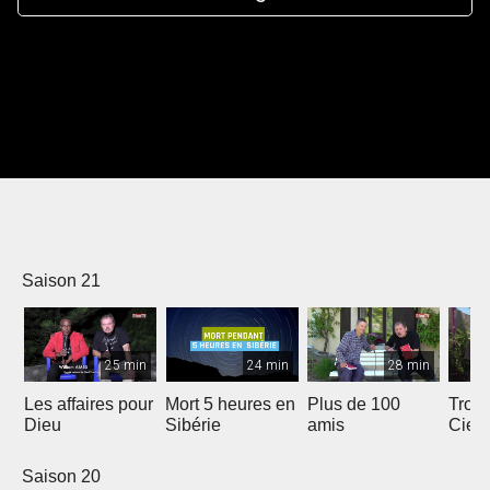
Saison 21
25 min
24 min
28 min
Les affaires pour
Mort 5 heures en
Plus de 100
Trois
Dieu
Sibérie
amis
Ciel
Saison 20