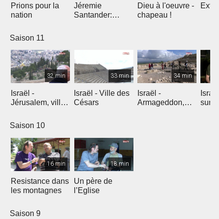
Prions pour la
Jéremie
Dieu à l'oeuvre -
Extre
nation
Santander:
chapeau !
l'explosion de
créativité
Saison 11
32 min
33 min
34 min
Israël -
Israël - Ville des
Israël -
Israe
Jérusalem, ville
Césars
Armageddon,
sur l
éternelle
dernier combat
Saison 10
16 min
18 min
Resistance dans
Un père de
les montagnes
l’Eglise
Saison 9