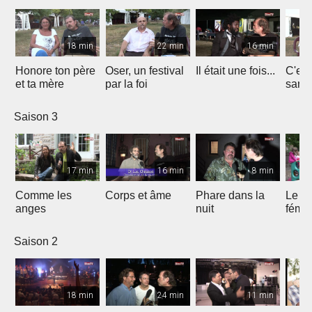
18 min
22 min
16 min
Honore ton père
Oser, un festival
Il était une fois...
C'est 
et ta mère
par la foi
Saison 3
17 min
16 min
8 min
Comme les
Corps et âme
Phare dans la
Le mi
anges
nuit
fémin
Saison 2
18 min
24 min
11 min