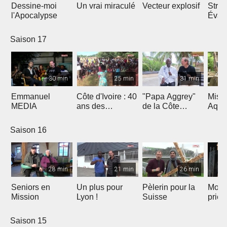
Dessine-moi
Un vrai miraculé
Vecteur explosif
Strat
l'Apocalypse
Évang
Saison 17
30 min
25 min
31 min
Emmanuel
Côte d'Ivoire : 40
"Papa Aggrey"
Miss
MEDIA
ans des
de la Côte
Aqua
Fabricants de
d'Ivoire
Joie
Saison 16
28 min
21 min
26 min
Seniors en
Un plus pour
Pèlerin pour la
Mont
Mission
Lyon !
Suisse
priè
Saison 15