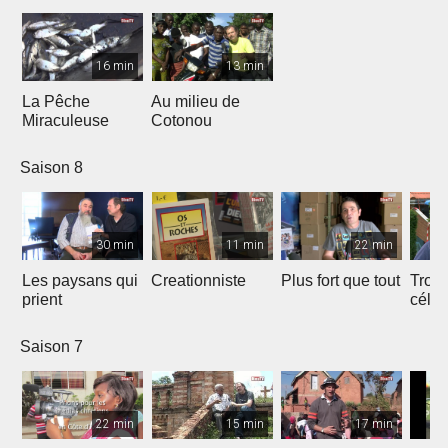
16 min
13 min
La Pêche
Au milieu de
Miraculeuse
Cotonou
Saison 8
30 min
11 min
22 min
Les paysans qui
Creationniste
Plus fort que tout
Trois
prient
céles
Saison 7
22 min
15 min
17 min