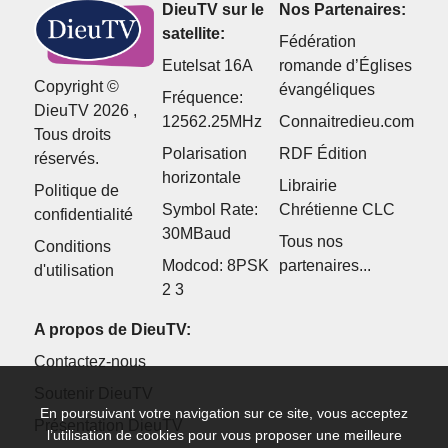
DieuTV sur le
Nos Partenaires:
satellite:
Fédération
Eutelsat 16A
romande d’Églises
Copyright ©
évangéliques
Fréquence:
DieuTV 2026 ,
12562.25MHz
Connaitredieu.com
Tous droits
Polarisation
RDF Édition
réservés.
horizontale
Librairie
Politique de
Symbol Rate:
Chrétienne CLC
confidentialité
30MBaud
Tous nos
Conditions
Modcod: 8PSK
partenaires...
d'utilisation
2 3
A propos de DieuTV:
Contactez-nous
Soutenir DieuTV
En poursuivant votre navigation sur ce site, vous acceptez
Présentation DieuTV
l’utilisation de cookies pour vous proposer une meilleure