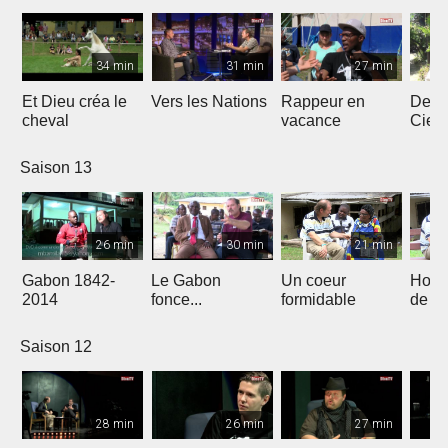
34 min
31 min
27 min
Et Dieu créa le
Vers les Nations
Rappeur en
Dess
cheval
vacance
Ciel
Saison 13
26 min
30 min
21 min
Gabon 1842-
Le Gabon
Un coeur
Hors
2014
fonce...
formidable
de l'
Saison 12
28 min
26 min
27 min