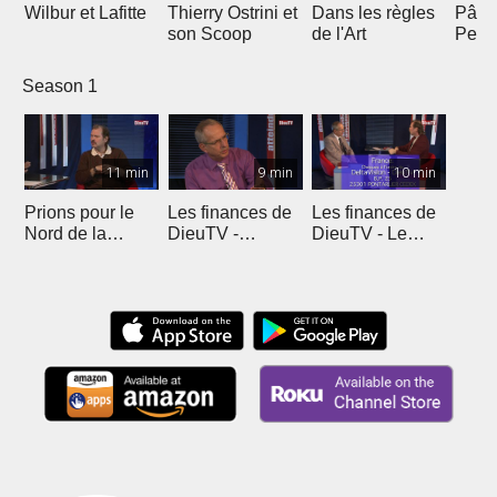
Wilbur et Lafitte
Thierry Ostrini et
Dans les règles
Pâqu
son Scoop
de l'Art
Pent
Season 1
11 min
9 min
10 min
Prions pour le
Les finances de
Les finances de
Nord de la
DieuTV -
DieuTV - Le
France
L'Algérie
Maroc