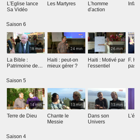
L'Eglise lance
Les Martyres
L'homme
Infat
Sa Vidéo
d'action
Saison 6
18 min
24 min
26 min
La Bible :
Haiti : peut-on
Haiti : Motivé par
F. Ho
Patrimoine de
mieux gérer ?
l'essentiel
pas 
l'humanité à
Marseille
Saison 5
14 min
13 min
13 min
Terre de Dieu
Chante le
Dans son
L'égl
Messie
Univers
Saison 4