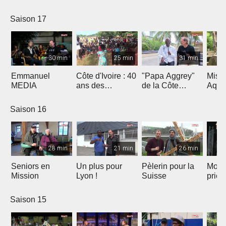
Saison 17
30 min
25 min
31 min
Emmanuel
Côte d'Ivoire : 40
"Papa Aggrey"
Miss
MEDIA
ans des
de la Côte
Aqua
Fabricants de
d'Ivoire
Joie
Saison 16
28 min
21 min
26 min
Seniors en
Un plus pour
Pèlerin pour la
Mont
Mission
Lyon !
Suisse
priè
Saison 15