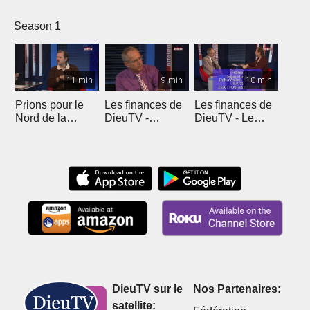
Season 1
11 min
9 min
10 min
Prions pour le
Les finances de
Les finances de
Nord de la
DieuTV -
DieuTV - Le
France
L'Algérie
Maroc
DieuTV sur le
Nos Partenaires:
satellite: