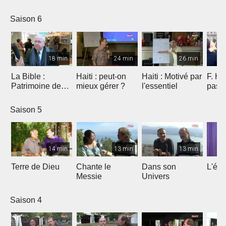
Saison 6
18 min
24 min
26 min
La Bible :
Haiti : peut-on
Haiti : Motivé par
F. Ho
Patrimoine de
mieux gérer ?
l'essentiel
pas 
l'humanité à
Marseille
Saison 5
14 min
13 min
13 min
Terre de Dieu
Chante le
Dans son
L'égl
Messie
Univers
Saison 4