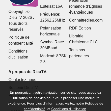
Fédération
Eutelsat 16A
romande d’Églises
Copyright ©
évangéliques
Fréquence:
DieuTV 2026 ,
12562.25MHz
Connaitredieu.com
Tous droits
Polarisation
RDF Édition
réservés.
horizontale
Librairie
Politique de
Symbol Rate:
Chrétienne CLC
confidentialité
30MBaud
Tous nos
Conditions
Modcod: 8PSK
partenaires...
d'utilisation
2 3
A propos de DieuTV:
Contactez-nous
Soutenir DieuTV
En poursuivant votre navigation sur ce site, vous acceptez
Présentation DieuTV
l’utilisation de cookies pour vous proposer une meilleure
Nos Partenaires
expérience. Pour plus d’information, visitez notre
Politique de
confidentialité
, et
Conditions d'utilisation
.