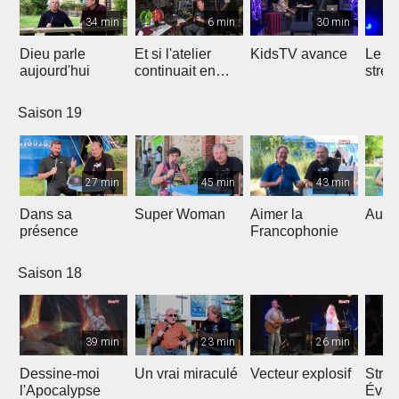
34 min
6 min
30 min
Dieu parle
Et si l'atelier
KidsTV avance
Le r
aujourd'hui
continuait en
stres
2020 ?
Saison 19
27 min
45 min
43 min
Dans sa
Super Woman
Aimer la
Au fo
présence
Francophonie
Saison 18
39 min
23 min
26 min
Dessine-moi
Un vrai miraculé
Vecteur explosif
Strat
l'Apocalypse
Évang