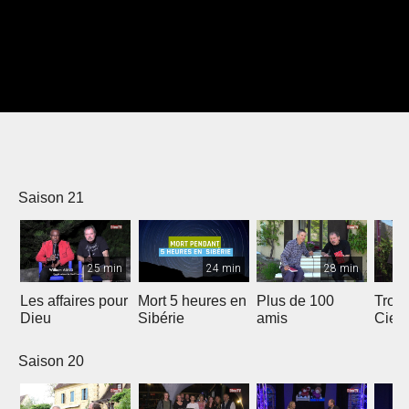
Saison 21
25 min
24 min
28 min
Les affaires pour
Mort 5 heures en
Plus de 100
Trois
Dieu
Sibérie
amis
Ciel
Saison 20