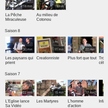
16 min
13 min
La Pêche
Au milieu de
Miraculeuse
Cotonou
Saison 8
30 min
11 min
22 min
Les paysans qui
Creationniste
Plus fort que tout
Trois
prient
céles
Saison 7
22 min
15 min
17 min
L'Eglise lance
Les Martyres
L'homme
Infat
Sa Vidéo
d'action