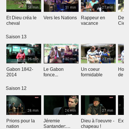
34 min
31 min
27 min
Et Dieu créa le
Vers les Nations
Rappeur en
Dess
cheval
vacance
Ciel
Saison 13
26 min
30 min
21 min
Gabon 1842-
Le Gabon
Un coeur
Hors
2014
fonce...
formidable
de l'
Saison 12
28 min
26 min
27 min
Prions pour la
Jéremie
Dieu à l'oeuvre -
Extre
nation
Santander:
chapeau !