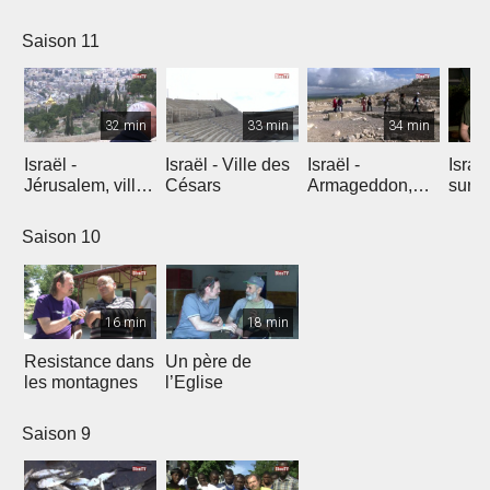
l'explosion de
créativité
Saison 11
32 min
33 min
34 min
Israël -
Israël - Ville des
Israël -
Israe
Jérusalem, ville
Césars
Armageddon,
sur l
éternelle
dernier combat
Saison 10
16 min
18 min
Resistance dans
Un père de
les montagnes
l’Eglise
Saison 9