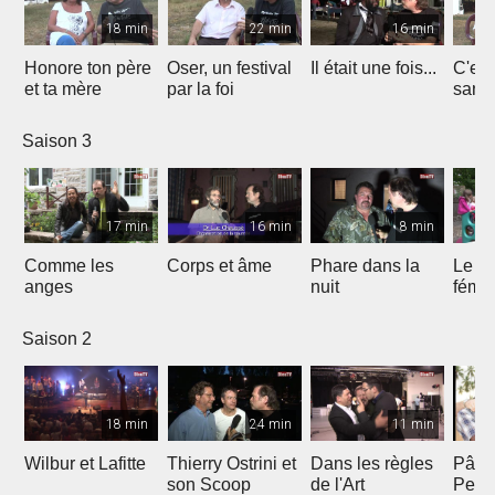
18 min
22 min
16 min
Honore ton père
Oser, un festival
Il était une fois...
C'est 
et ta mère
par la foi
Saison 3
17 min
16 min
8 min
Comme les
Corps et âme
Phare dans la
Le mi
anges
nuit
fémin
Saison 2
18 min
24 min
11 min
Wilbur et Lafitte
Thierry Ostrini et
Dans les règles
Pâqu
son Scoop
de l'Art
Pent