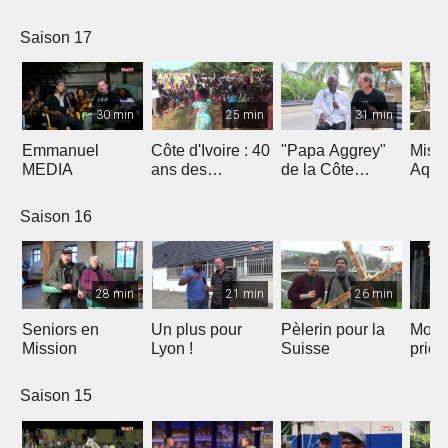
Saison 17
30 min
25 min
31 min
Emmanuel
Côte d'Ivoire : 40
"Papa Aggrey"
Miss
MEDIA
ans des
de la Côte
Aqua
Fabricants de
d'Ivoire
Joie
Saison 16
28 min
21 min
26 min
Seniors en
Un plus pour
Pèlerin pour la
Mont
Mission
Lyon !
Suisse
priè
Saison 15