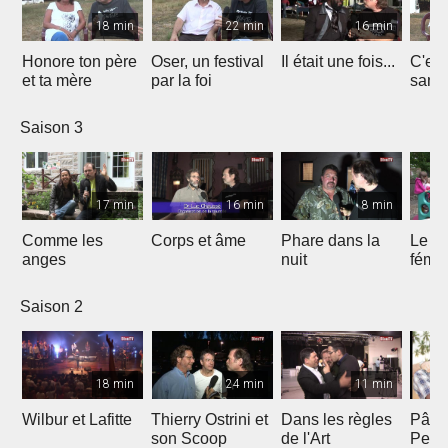
18 min
22 min
16 min
Honore ton père
Oser, un festival
Il était une fois...
C'est 
et ta mère
par la foi
Saison 3
17 min
16 min
8 min
Comme les
Corps et âme
Phare dans la
Le mi
anges
nuit
fémin
Saison 2
18 min
24 min
11 min
Wilbur et Lafitte
Thierry Ostrini et
Dans les règles
Pâqu
son Scoop
de l'Art
Pent