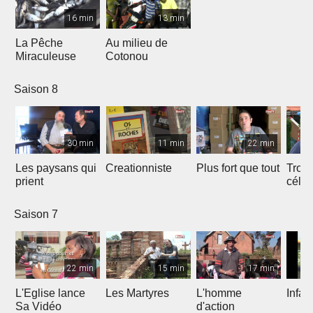
16 min
13 min
La Pêche
Au milieu de
Miraculeuse
Cotonou
Saison 8
30 min
11 min
22 min
Les paysans qui
Creationniste
Plus fort que tout
Trois
prient
céles
Saison 7
22 min
15 min
17 min
L'Eglise lance
Les Martyres
L'homme
Infat
Sa Vidéo
d'action