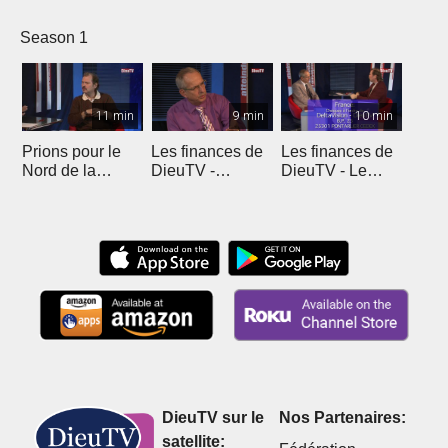
Season 1
11 min
9 min
10 min
Prions pour le
Les finances de
Les finances de
Nord de la
DieuTV -
DieuTV - Le
France
L'Algérie
Maroc
DieuTV sur le
Nos Partenaires:
satellite: