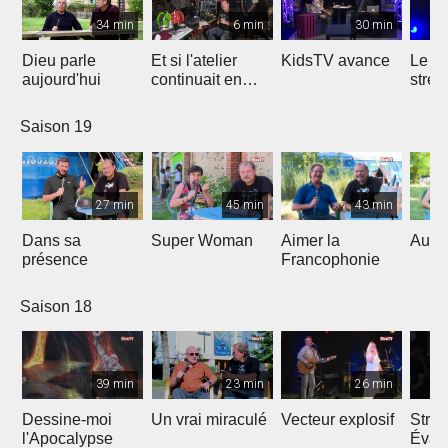
34 min
6 min
30 min
Dieu parle
Et si l'atelier
KidsTV avance
Le r
aujourd'hui
continuait en
stres
2020 ?
Saison 19
27 min
45 min
43 min
Dans sa
Super Woman
Aimer la
Au fo
présence
Francophonie
Saison 18
39 min
23 min
26 min
Dessine-moi
Un vrai miraculé
Vecteur explosif
Strat
l'Apocalypse
Évang