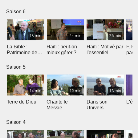
Saison 6
18 min
24 min
26 min
La Bible :
Haiti : peut-on
Haiti : Motivé par
F. Ho
Patrimoine de
mieux gérer ?
l'essentiel
pas 
l'humanité à
Marseille
Saison 5
14 min
13 min
13 min
Terre de Dieu
Chante le
Dans son
L'égl
Messie
Univers
Saison 4