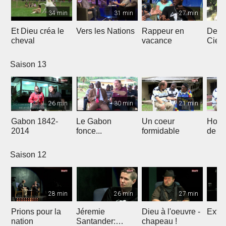
34 min
31 min
27 min
Et Dieu créa le
Vers les Nations
Rappeur en
Dess
cheval
vacance
Ciel
Saison 13
26 min
30 min
21 min
Gabon 1842-
Le Gabon
Un coeur
Hors
2014
fonce...
formidable
de l'
Saison 12
28 min
26 min
27 min
Prions pour la
Jéremie
Dieu à l'oeuvre -
Extre
nation
Santander:
chapeau !