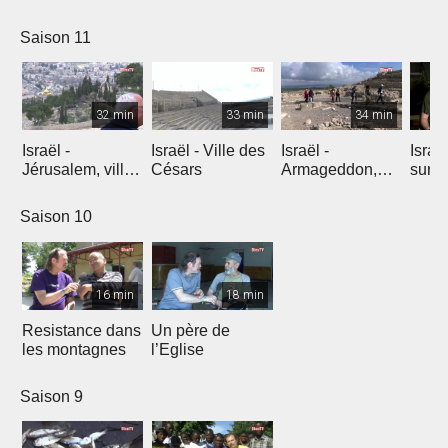
l'explosion de
créativité
Saison 11
32 min
33 min
34 min
Israël -
Israël - Ville des
Israël -
Israe
Jérusalem, ville
Césars
Armageddon,
sur l
éternelle
dernier combat
Saison 10
16 min
18 min
Resistance dans
Un père de
les montagnes
l’Eglise
Saison 9