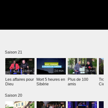
Saison 21
25 min
24 min
28 min
Les affaires pour
Mort 5 heures en
Plus de 100
Trois
Dieu
Sibérie
amis
Ciel
Saison 20