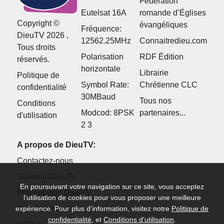
Fédération
Eutelsat 16A
romande d’Églises
Copyright ©
évangéliques
Fréquence:
DieuTV 2026 ,
12562.25MHz
Connaitredieu.com
Tous droits
Polarisation
RDF Édition
réservés.
horizontale
Librairie
Politique de
Symbol Rate:
Chrétienne CLC
confidentialité
30MBaud
Tous nos
Conditions
Modcod: 8PSK
partenaires...
d'utilisation
2 3
A propos de DieuTV:
Contactez-nous
Soutenir DieuTV
En poursuivant votre navigation sur ce site, vous acceptez
Présentation DieuTV
l’utilisation de cookies pour vous proposer une meilleure
Nos Partenaires
expérience. Pour plus d’information, visitez notre
Politique de
confidentialité
, et
Conditions d'utilisation
.