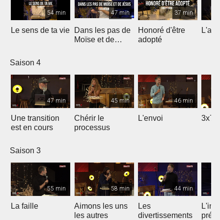
54 min
47 min
37 min
Le sens de ta vie
Dans les pas de
Honoré d'être
L'ami
Moïse et de
adopté
Jésus
Saison 4
47 min
45 min
46 min
Une transition
Chérir le
L'envoi
3x7 
est en cours
processus
Saison 3
55 min
58 min
44 min
La faille
Aimons les uns
Les
L'int
les autres
divertissements
préc