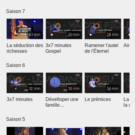
Saison 7
43 min
30 min
28 min
La séduction des
3x7 minutes
Ramener l'autel
Aimer
richesses
Gospel
de l'Éternel
Saison 6
32 min
35 min
56 min
3x7 minutes
Dévelloper une
Le prémices
La ré
famille
la di
prophétique
Saison 5