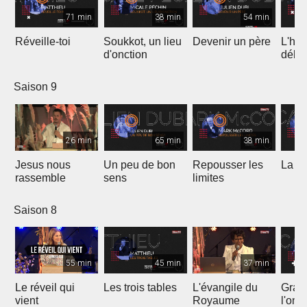
71 min
38 min
54 min
Réveille-toi
Soukkot, un lieu
Devenir un père
L'hui
d'onction
débo
Saison 9
26 min
65 min
38 min
Jesus nous
Un peu de bon
Repousser les
La vé
rassemble
sens
limites
Saison 8
55 min
45 min
37 min
Le réveil qui
Les trois tables
L'évangile du
Gran
vient
Royaume
l'onc