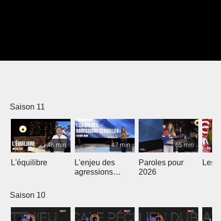
Saison 11
48 min
47 min
65 min
L'équilibre
L'enjeu des
Paroles pour
Les m
agressions
2026
sexuelles
Saison 10