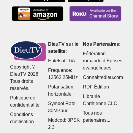
DieuTV sur le
Nos Partenaires:
satellite:
Fédération
Eutelsat 16A
romande d’Églises
Copyright ©
évangéliques
Fréquence:
DieuTV 2026 ,
12562.25MHz
Connaitredieu.com
Tous droits
Polarisation
RDF Édition
réservés.
horizontale
Librairie
Politique de
Symbol Rate:
Chrétienne CLC
confidentialité
30MBaud
Tous nos
Conditions
Modcod: 8PSK
partenaires...
d'utilisation
2 3