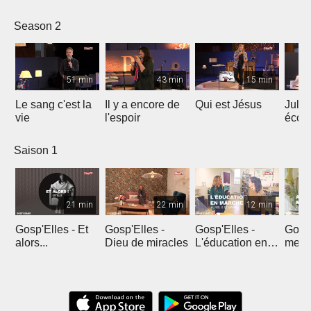
le ré
Season 2
51 min
43 min
15 min
Le sang c'est la
Il y a encore de
Qui est Jésus
Julie
vie
l'espoir
écou
en pr
Saison 1
21 min
22 min
12 min
Gosp'Elles - Et
Gosp'Elles -
Gosp'Elles -
Gosp'
alors...
Dieu de miracles
L'éducation en
mes e
marche