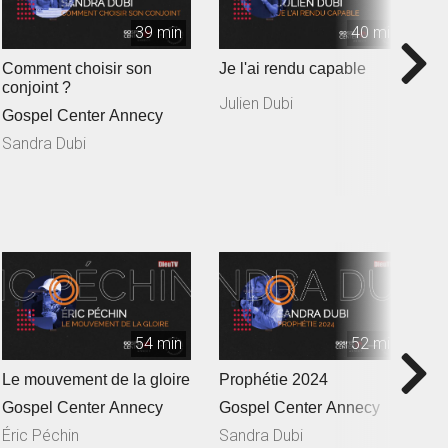
39 min
40 min
Comment choisir son
Je l'ai rendu capable
L'
conjoint ?
c
Julien Dubi
Gospel Center Annecy
G
Sandra Dubi
M
54 min
52 min
Le mouvement de la gloire
Prophétie 2024
L
Gospel Center Annecy
Gospel Center Annecy
G
Éric Péchin
Sandra Dubi
J