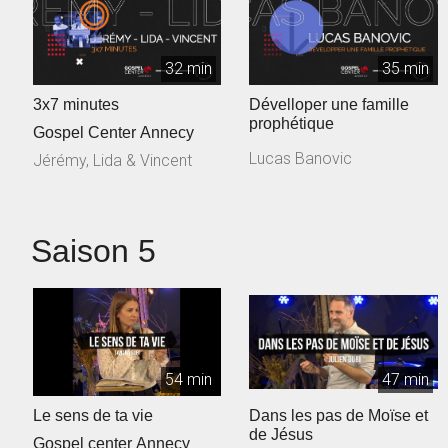
32 min
35 min
3x7 minutes
Dévelloper une famille
prophétique
Gospel Center Annecy
Lucas Banovic
Jérémy, Lida & Vincent
Saison 5
54 min
47 min
Le sens de ta vie
Dans les pas de Moïse et
de Jésus
Gospel center Annecy