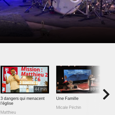
44 min
33 min
3 dangers qui menacent
Une Famille
L'
l'église
Micale Péchin
X
Matthieu