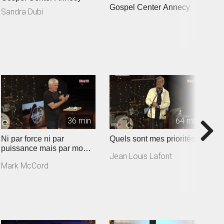
Gospel Center Annecy
G
Sandra Dubi
E
36 min
64 min
Ni par force ni par
Quels sont mes priorités ?
L
puissance mais par mon
re
Jean Louis Lafont
Esprit
Mark McCord
M