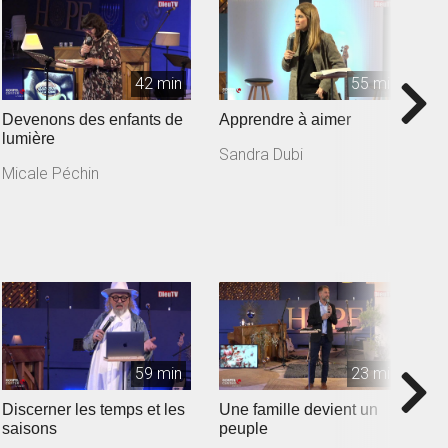
42 min
55 min
Devenons des enfants de
Apprendre à aimer
L
lumière
l'
Sandra Dubi
Micale Péchin
X
59 min
23 min
Discerner les temps et les
Une famille devient un
Ba
saisons
peuple
C