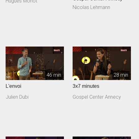
Hugues Monot
Nicolas Lehmann
46 min
28 min
L'envoi
3x7 minutes
Julien Dubi
Gospel Center Annecy