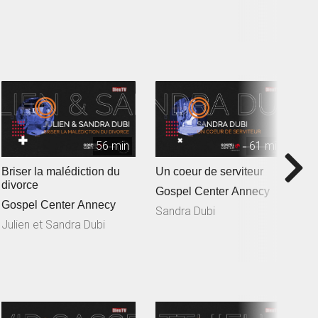
56 min
61 min
Briser la malédiction du
Un coeur de serviteur
C
divorce
ba
Gospel Center Annecy
Gospel Center Annecy
G
Sandra Dubi
Julien et Sandra Dubi
J