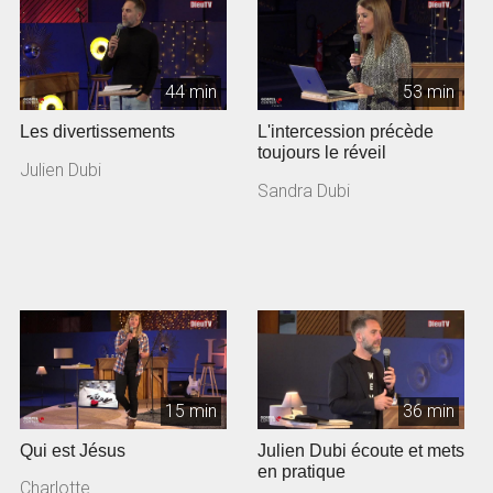
44 min
53 min
Les divertissements
L'intercession précède
toujours le réveil
Julien Dubi
Sandra Dubi
15 min
36 min
Qui est Jésus
Julien Dubi écoute et mets
en pratique
Charlotte