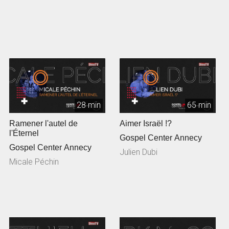
28 min
65 min
Ramener l'autel de
Aimer Israël !?
l'Éternel
Gospel Center Annecy
Gospel Center Annecy
Julien Dubi
Micale Péchin