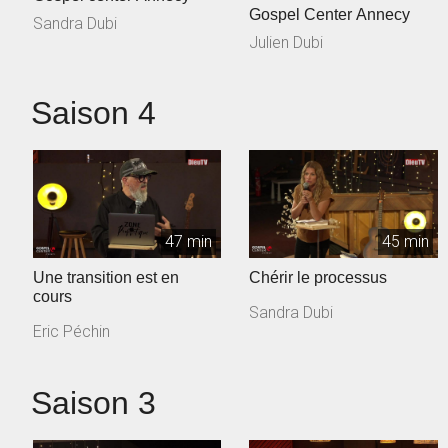
Gospel Center Annecy
Sandra Dubi
Julien Dubi
Saison 4
47 min
45 min
Une transition est en
Chérir le processus
cours
Sandra Dubi
Eric Péchin
Saison 3