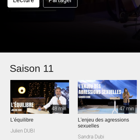
Lecture
Partager
Saison 11
48 min
47 min
L'équilibre
L'enjeu des agressions
sexuelles
Julien DUBI
Sandra Dubi