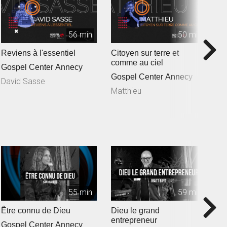
56 min
50 min
Reviens à l'essentiel
Citoyen sur terre et
U
comme au ciel
m
Gospel Center Annecy
Gospel Center Annecy
G
David Sasse
Matthieu
É
55 min
59 min
Être connu de Dieu
Dieu le grand
U
entrepreneur
s
Gospel Center Annecy