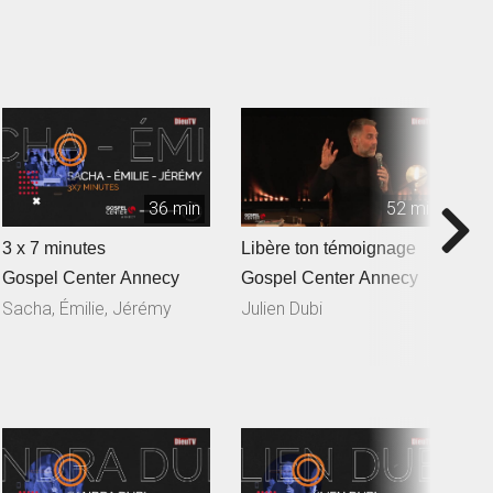
36 min
52 min
3 x 7 minutes
Libère ton témoignage
L
Gospel Center Annecy
Gospel Center Annecy
G
Sacha, Émilie, Jérémy
Julien Dubi