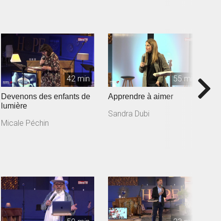
42 min
55 min
Devenons des enfants de
Apprendre à aimer
L
lumière
l'
Sandra Dubi
Micale Péchin
X