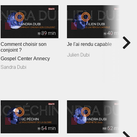
39 min
40 min
Comment choisir son
Je l'ai rendu capable
L'
conjoint ?
c
Julien Dubi
Gospel Center Annecy
G
Sandra Dubi
M
54 min
52 min