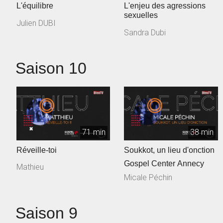
L'équilibre
L'enjeu des agressions
sexuelles
Julien DUBI
Sandra Dubi
Saison 10
71 min
38 min
Réveille-toi
Soukkot, un lieu d'onction
Gospel Center Annecy
Mathieu
Micale Péchin
Saison 9