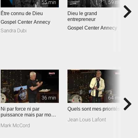
55 min
59 min
Être connu de Dieu
Dieu le grand
U
entrepreneur
s
Gospel Center Annecy
Gospel Center Annecy
G
Sandra Dubi
E
36 min
64 min
Ni par force ni par
Quels sont mes priorités ?
L
puissance mais par mon
re
Jean Louis Lafont
Esprit
Mark McCord
M