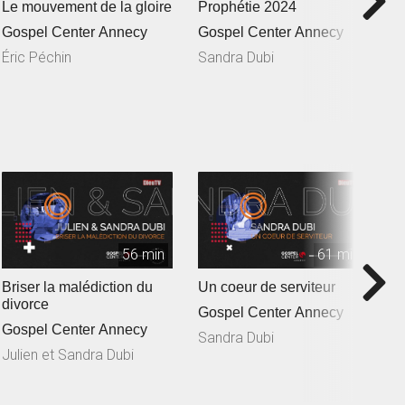
Le mouvement de la gloire
Prophétie 2024
L
Gospel Center Annecy
Gospel Center Annecy
G
Éric Péchin
Sandra Dubi
J
56 min
61 min
Briser la malédiction du
Un coeur de serviteur
C
divorce
ba
Gospel Center Annecy
Gospel Center Annecy
G
Sandra Dubi
Julien et Sandra Dubi
J