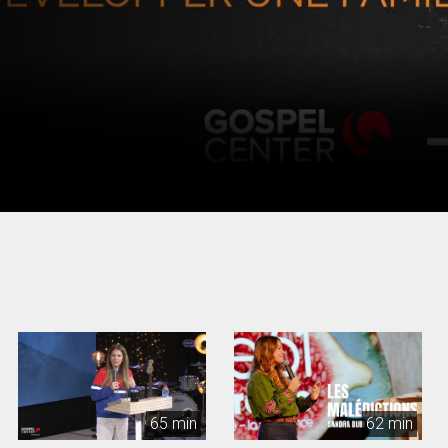
65 min
62 min