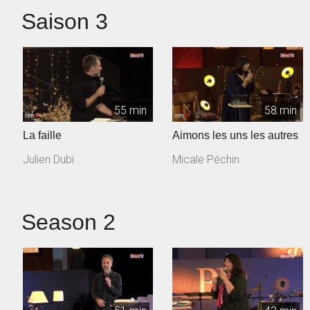
Saison 3
55 min
58 min
La faille
Aimons les uns les autres
Julien Dubi
Micale Péchin
Season 2