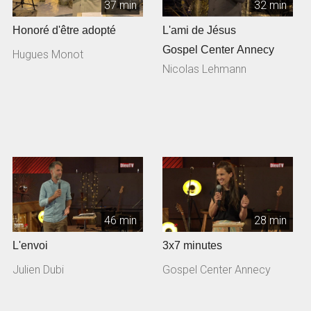
37 min
32 min
Honoré d'être adopté
L'ami de Jésus
Gospel Center Annecy
Hugues Monot
Nicolas Lehmann
46 min
28 min
L'envoi
3x7 minutes
Julien Dubi
Gospel Center Annecy