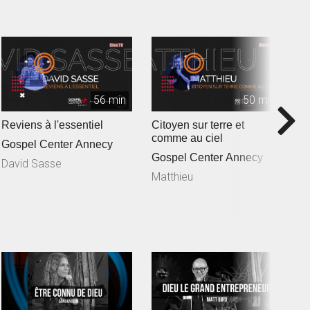
56 min
50 min
Reviens à l'essentiel
Citoyen sur terre et
U
comme au ciel
m
Gospel Center Annecy
Gospel Center Annecy
G
David Sasse
Matthieu
É