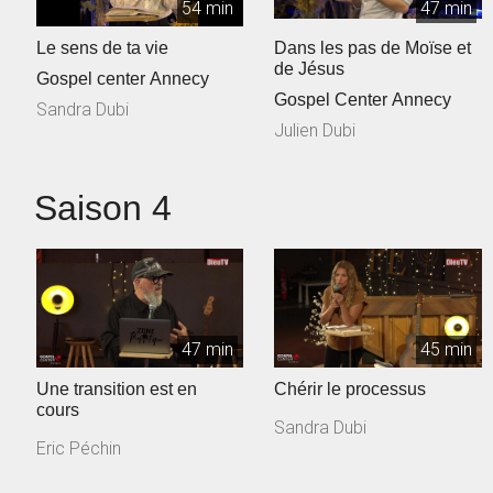
54 min
47 min
Le sens de ta vie
Dans les pas de Moïse et
de Jésus
Gospel center Annecy
Gospel Center Annecy
Sandra Dubi
Julien Dubi
Saison 4
47 min
45 min
Une transition est en
Chérir le processus
cours
Sandra Dubi
Eric Péchin