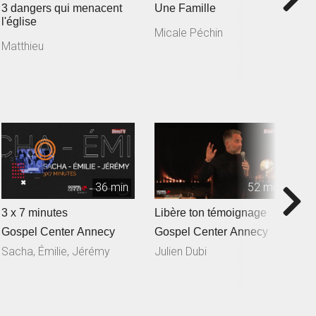
3 dangers qui menacent
Une Famille
L'
l'église
Micale Péchin
X
Matthieu
36 min
52 min
3 x 7 minutes
Libère ton témoignage
L
Gospel Center Annecy
Gospel Center Annecy
G
Sacha, Émilie, Jérémy
Julien Dubi