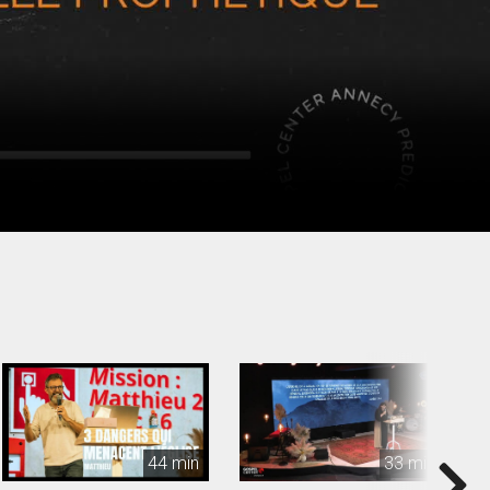
44 min
33 min