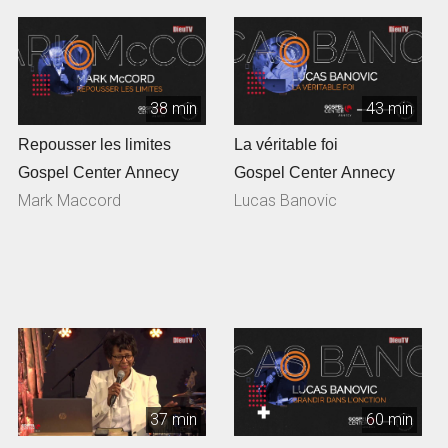
38 min
43 min
Repousser les limites
La véritable foi
Gospel Center Annecy
Gospel Center Annecy
Mark Maccord
Lucas Banovic
37 min
60 min