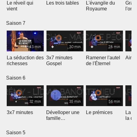
Le réveil qui
Les trois tables
L'évangile du
Gran
vient
Royaume
l'onc
Saison 7
43 min
30 min
28 min
La séduction des
3x7 minutes
Ramener l'autel
Aimer
richesses
Gospel
de l'Éternel
Saison 6
32 min
35 min
56 min
3x7 minutes
Dévelloper une
Le prémices
La ré
famille
la di
prophétique
Saison 5