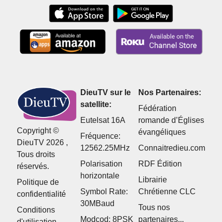
DieuTV sur le
Nos Partenaires:
satellite:
Fédération
Eutelsat 16A
romande d’Églises
Copyright ©
évangéliques
Fréquence:
DieuTV 2026 ,
12562.25MHz
Connaitredieu.com
Tous droits
Polarisation
RDF Édition
réservés.
horizontale
Librairie
Politique de
Symbol Rate:
Chrétienne CLC
confidentialité
30MBaud
Tous nos
Conditions
Modcod: 8PSK
partenaires...
d'utilisation