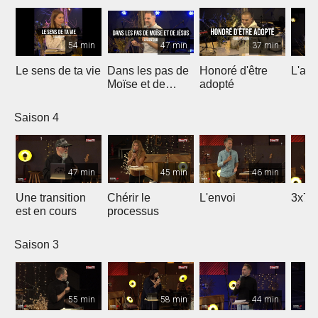
54 min
47 min
37 min
Le sens de ta vie
Dans les pas de
Honoré d'être
L'ami
Moïse et de
adopté
Jésus
Saison 4
47 min
45 min
46 min
Une transition
Chérir le
L'envoi
3x7 
est en cours
processus
Saison 3
55 min
58 min
44 min