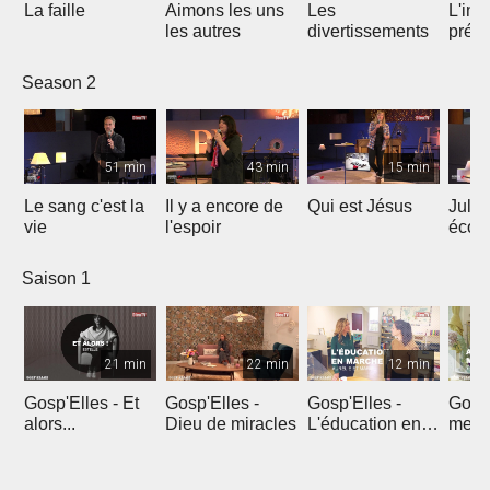
La faille
Aimons les uns
Les
L'int
les autres
divertissements
préc
le ré
Season 2
51 min
43 min
15 min
Le sang c'est la
Il y a encore de
Qui est Jésus
Julie
vie
l'espoir
écou
en pr
Saison 1
21 min
22 min
12 min
Gosp'Elles - Et
Gosp'Elles -
Gosp'Elles -
Gosp'
alors...
Dieu de miracles
L'éducation en
mes e
marche