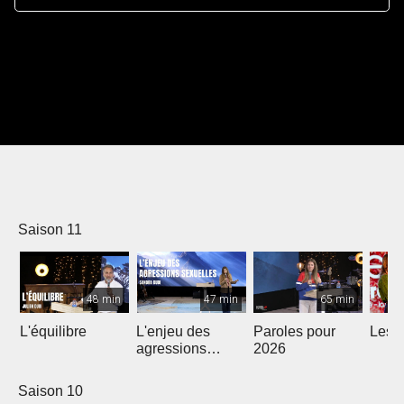
Saison 11
48 min
47 min
65 min
L'équilibre
L'enjeu des
Paroles pour
Les m
agressions
2026
sexuelles
Saison 10