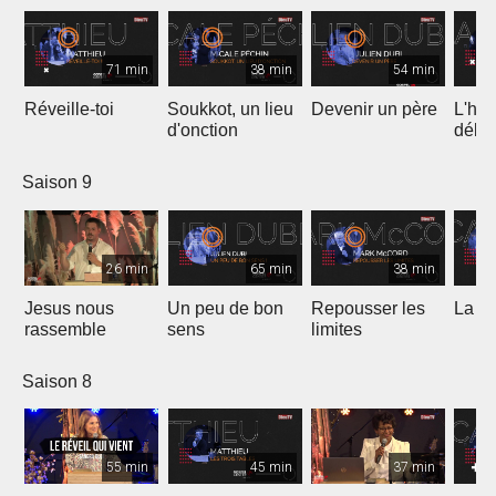
71 min
38 min
54 min
Réveille-toi
Soukkot, un lieu
Devenir un père
L'hui
d'onction
débo
Saison 9
26 min
65 min
38 min
Jesus nous
Un peu de bon
Repousser les
La vé
rassemble
sens
limites
Saison 8
55 min
45 min
37 min