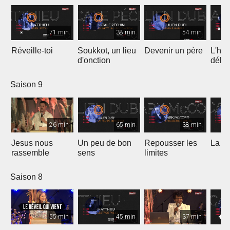
71 min
38 min
54 min
Réveille-toi
Soukkot, un lieu
Devenir un père
L'hui
d'onction
débo
Saison 9
26 min
65 min
38 min
Jesus nous
Un peu de bon
Repousser les
La vé
rassemble
sens
limites
Saison 8
55 min
45 min
37 min