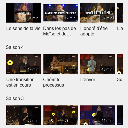
54 min
47 min
37 min
Le sens de ta vie
Dans les pas de
Honoré d'être
L'ami
Moïse et de
adopté
Jésus
Saison 4
47 min
45 min
46 min
Une transition
Chérir le
L'envoi
3x7 
est en cours
processus
Saison 3
55 min
58 min
44 min