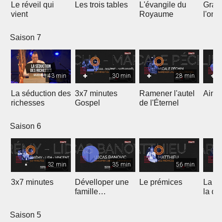
Le réveil qui
Les trois tables
L'évangile du
Gran
vient
Royaume
l'onc
Saison 7
43 min
30 min
28 min
La séduction des
3x7 minutes
Ramener l'autel
Aimer
richesses
Gospel
de l'Éternel
Saison 6
32 min
35 min
56 min
3x7 minutes
Dévelloper une
Le prémices
La ré
famille
la di
prophétique
Saison 5