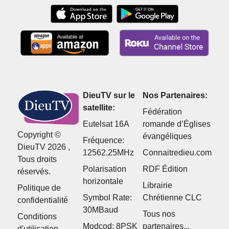
DieuTV sur le
Nos Partenaires:
satellite:
Fédération
Eutelsat 16A
romande d’Églises
Copyright ©
évangéliques
Fréquence:
DieuTV 2026 ,
12562.25MHz
Connaitredieu.com
Tous droits
Polarisation
RDF Édition
réservés.
horizontale
Librairie
Politique de
Symbol Rate:
Chrétienne CLC
confidentialité
30MBaud
Tous nos
Conditions
Modcod: 8PSK
partenaires...
d'utilisation