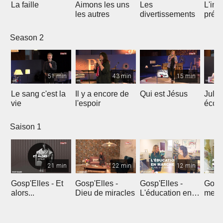
La faille
Aimons les uns
Les
L'int
les autres
divertissements
préc
le ré
Season 2
51 min
43 min
15 min
Le sang c'est la
Il y a encore de
Qui est Jésus
Julie
vie
l'espoir
écou
en pr
Saison 1
21 min
22 min
12 min
Gosp'Elles - Et
Gosp'Elles -
Gosp'Elles -
Gosp'
alors...
Dieu de miracles
L'éducation en
mes e
marche