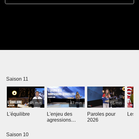
Saison 11
48 min
47 min
65 min
L'équilibre
L'enjeu des
Paroles pour
Les m
agressions
2026
sexuelles
Saison 10