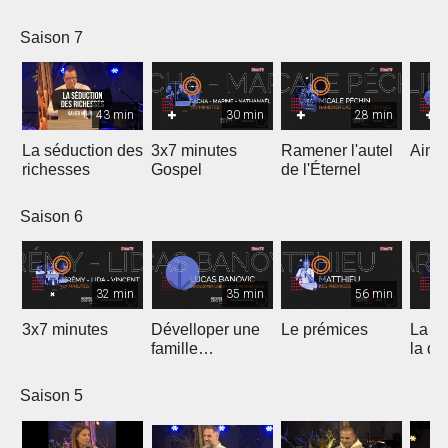
Saison 7
43 min
30 min
28 min
La séduction des
3x7 minutes
Ramener l'autel
Aimer
richesses
Gospel
de l'Éternel
Saison 6
32 min
35 min
56 min
3x7 minutes
Dévelloper une
Le prémices
La ré
famille
la di
prophétique
Saison 5