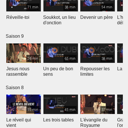
71 min
38 min
54 min
Réveille-toi
Soukkot, un lieu
Devenir un père
L'hui
d'onction
débo
Saison 9
26 min
65 min
38 min
Jesus nous
Un peu de bon
Repousser les
La vé
rassemble
sens
limites
Saison 8
55 min
45 min
37 min
Le réveil qui
Les trois tables
L'évangile du
Gran
vient
Royaume
l'onc