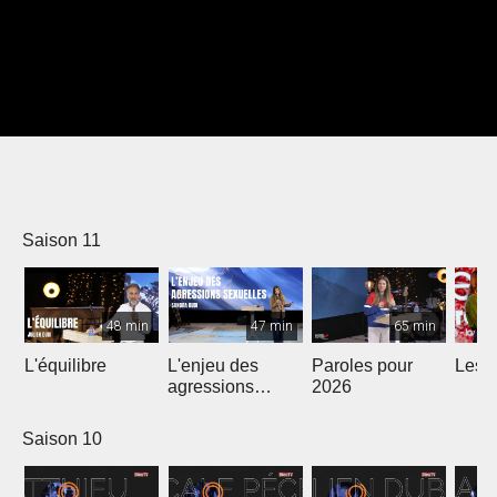
Saison 11
48 min
47 min
65 min
L'équilibre
L'enjeu des
Paroles pour
Les m
agressions
2026
sexuelles
Saison 10