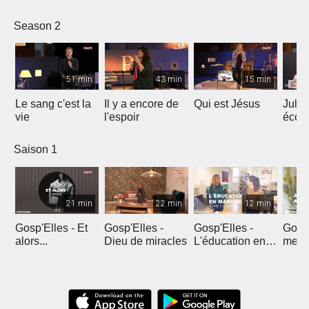
le ré
Season 2
51 min
43 min
15 min
Le sang c'est la
Il y a encore de
Qui est Jésus
Julie
vie
l'espoir
écou
en pr
Saison 1
21 min
22 min
12 min
Gosp'Elles - Et
Gosp'Elles -
Gosp'Elles -
Gosp'
alors...
Dieu de miracles
L'éducation en
mes e
marche