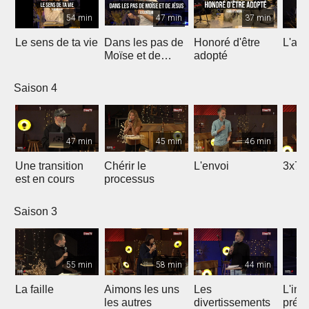
54 min
47 min
37 min
Le sens de ta vie
Dans les pas de
Honoré d'être
L'ami
Moïse et de
adopté
Jésus
Saison 4
47 min
45 min
46 min
Une transition
Chérir le
L'envoi
3x7 
est en cours
processus
Saison 3
55 min
58 min
44 min
La faille
Aimons les uns
Les
L'int
les autres
divertissements
préc