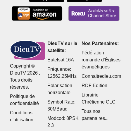
DieuTV sur le
Nos Partenaires:
satellite:
Fédération
Eutelsat 16A
romande d’Églises
Copyright ©
évangéliques
Fréquence:
DieuTV 2026 ,
12562.25MHz
Connaitredieu.com
Tous droits
Polarisation
RDF Édition
réservés.
horizontale
Librairie
Politique de
Symbol Rate:
Chrétienne CLC
confidentialité
30MBaud
Tous nos
Conditions
Modcod: 8PSK
partenaires...
d'utilisation
2 3