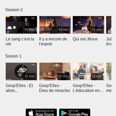
le ré
Season 2
51 min
43 min
15 min
Le sang c'est la
Il y a encore de
Qui est Jésus
Julie
vie
l'espoir
écou
en pr
Saison 1
21 min
22 min
12 min
Gosp'Elles - Et
Gosp'Elles -
Gosp'Elles -
Gosp'
alors...
Dieu de miracles
L'éducation en
mes e
marche