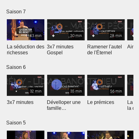
Saison 7
43 min
30 min
28 min
La séduction des
3x7 minutes
Ramener l'autel
Aimer
richesses
Gospel
de l'Éternel
Saison 6
32 min
35 min
56 min
3x7 minutes
Dévelloper une
Le prémices
La ré
famille
la di
prophétique
Saison 5