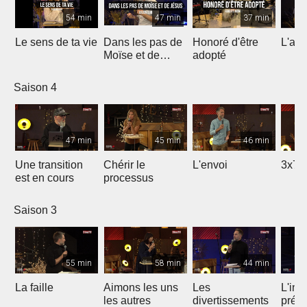
54 min
47 min
37 min
Le sens de ta vie
Dans les pas de
Honoré d'être
L'ami
Moïse et de
adopté
Jésus
Saison 4
47 min
45 min
46 min
Une transition
Chérir le
L'envoi
3x7 
est en cours
processus
Saison 3
55 min
58 min
44 min
La faille
Aimons les uns
Les
L'int
les autres
divertissements
préc