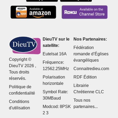
DieuTV sur le
Nos Partenaires:
satellite:
Fédération
Eutelsat 16A
romande d’Églises
Copyright ©
évangéliques
Fréquence:
DieuTV 2026 ,
12562.25MHz
Connaitredieu.com
Tous droits
Polarisation
RDF Édition
réservés.
horizontale
Librairie
Politique de
Symbol Rate:
Chrétienne CLC
confidentialité
30MBaud
Tous nos
Conditions
Modcod: 8PSK
partenaires...
d'utilisation
2 3