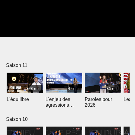
Saison 11
48 min
47 min
65 min
L'équilibre
L'enjeu des
Paroles pour
Les m
agressions
2026
sexuelles
Saison 10