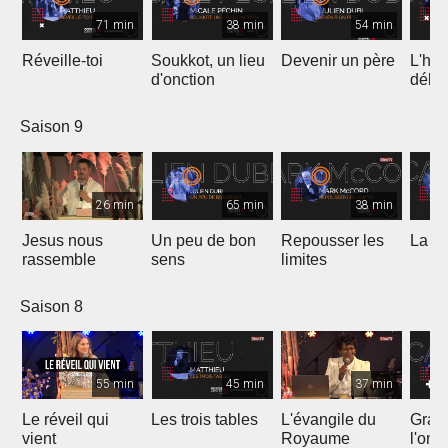
71 min
38 min
54 min
Réveille-toi
Soukkot, un lieu
Devenir un père
L'hui
d'onction
débo
Saison 9
26 min
65 min
38 min
Jesus nous
Un peu de bon
Repousser les
La vé
rassemble
sens
limites
Saison 8
55 min
45 min
37 min
Le réveil qui
Les trois tables
L'évangile du
Gran
vient
Royaume
l'onc