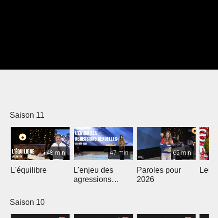
Saison 11
48 min
47 min
65 min
L'équilibre
L'enjeu des
Paroles pour
Les m
agressions
2026
sexuelles
Saison 10