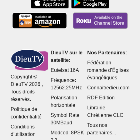
DieuTV sur le
Nos Partenaires:
satellite:
Fédération
Eutelsat 16A
romande d’Églises
Copyright ©
évangéliques
Fréquence:
DieuTV 2026 ,
12562.25MHz
Connaitredieu.com
Tous droits
Polarisation
RDF Édition
réservés.
horizontale
Librairie
Politique de
Symbol Rate:
Chrétienne CLC
confidentialité
30MBaud
Tous nos
Conditions
Modcod: 8PSK
partenaires...
d'utilisation