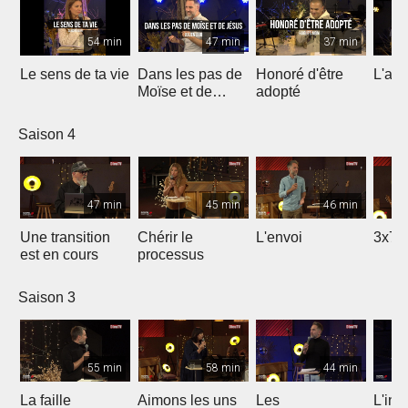
54 min
47 min
37 min
Le sens de ta vie
Dans les pas de
Honoré d'être
L'ami
Moïse et de
adopté
Jésus
Saison 4
47 min
45 min
46 min
Une transition
Chérir le
L'envoi
3x7 
est en cours
processus
Saison 3
55 min
58 min
44 min
La faille
Aimons les uns
Les
L'int