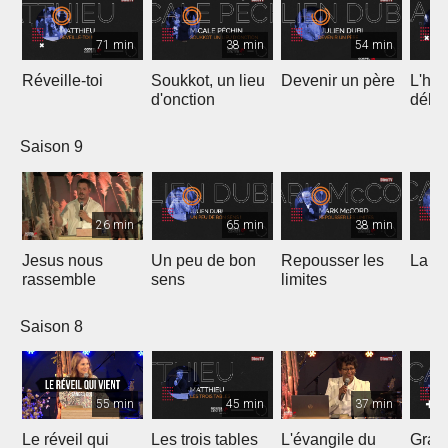
71 min
38 min
54 min
Réveille-toi
Soukkot, un lieu
Devenir un père
L'hui
d'onction
débo
Saison 9
26 min
65 min
38 min
Jesus nous
Un peu de bon
Repousser les
La vé
rassemble
sens
limites
Saison 8
55 min
45 min
37 min
Le réveil qui
Les trois tables
L'évangile du
Gran