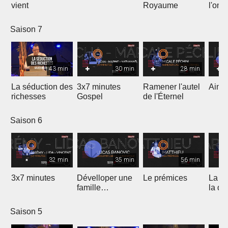
vient
Royaume
l'onc
Saison 7
43 min
30 min
28 min
La séduction des
3x7 minutes
Ramener l'autel
Aimer
richesses
Gospel
de l'Éternel
Saison 6
32 min
35 min
56 min
3x7 minutes
Dévelloper une
Le prémices
La ré
famille
la di
prophétique
Saison 5