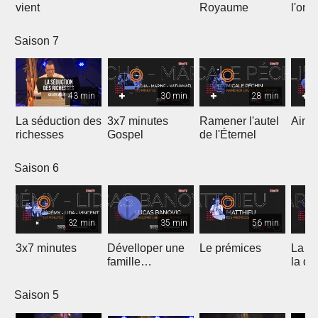
vient
Royaume
l'onc
Saison 7
43 min
30 min
28 min
La séduction des
3x7 minutes
Ramener l'autel
Aimer
richesses
Gospel
de l'Éternel
Saison 6
32 min
35 min
56 min
3x7 minutes
Dévelloper une
Le prémices
La ré
famille
la di
prophétique
Saison 5