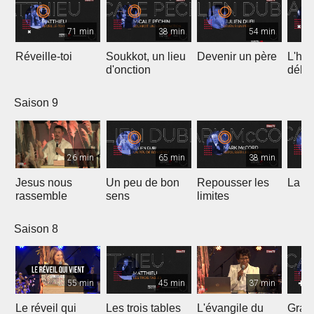
71 min
38 min
54 min
Réveille-toi
Soukkot, un lieu
Devenir un père
L'hui
d'onction
débo
Saison 9
26 min
65 min
38 min
Jesus nous
Un peu de bon
Repousser les
La vé
rassemble
sens
limites
Saison 8
55 min
45 min
37 min
Le réveil qui
Les trois tables
L'évangile du
Gran