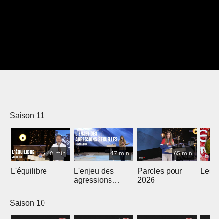
Saison 11
48 min
47 min
65 min
L'équilibre
L'enjeu des
Paroles pour
Les m
agressions
2026
sexuelles
Saison 10