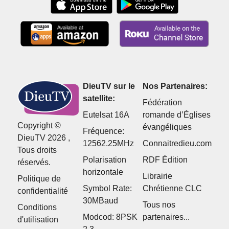
DieuTV sur le
Nos Partenaires:
satellite:
Fédération
Eutelsat 16A
romande d’Églises
Copyright ©
évangéliques
Fréquence:
DieuTV 2026 ,
12562.25MHz
Connaitredieu.com
Tous droits
Polarisation
RDF Édition
réservés.
horizontale
Librairie
Politique de
Symbol Rate:
Chrétienne CLC
confidentialité
30MBaud
Tous nos
Conditions
Modcod: 8PSK
partenaires...
d'utilisation