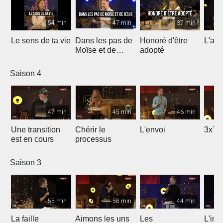
54 min
47 min
37 min
Le sens de ta vie
Dans les pas de
Honoré d'être
L'ami
Moïse et de
adopté
Jésus
Saison 4
47 min
45 min
46 min
Une transition
Chérir le
L'envoi
3x7 
est en cours
processus
Saison 3
55 min
58 min
44 min
La faille
Aimons les uns
Les
L'int