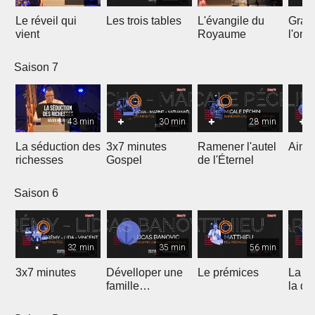
Le réveil qui
Les trois tables
L'évangile du
Gran
vient
Royaume
l'onc
Saison 7
43 min
30 min
28 min
La séduction des
3x7 minutes
Ramener l'autel
Aimer
richesses
Gospel
de l'Éternel
Saison 6
32 min
35 min
56 min
3x7 minutes
Dévelloper une
Le prémices
La ré
famille
la di
prophétique