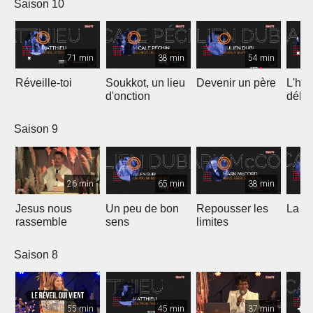
Saison 10
71 min
38 min
54 min
Réveille-toi
Soukkot, un lieu
Devenir un père
L'hui
d'onction
débo
Saison 9
26 min
65 min
38 min
Jesus nous
Un peu de bon
Repousser les
La vé
rassemble
sens
limites
Saison 8
55 min
45 min
37 min