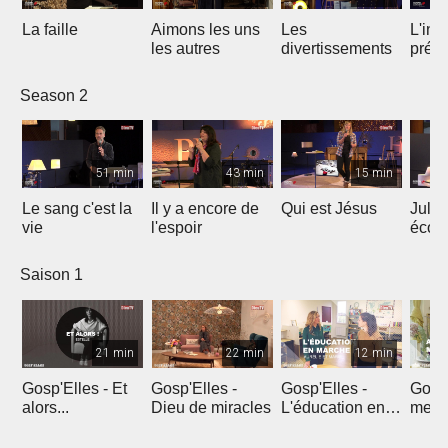
La faille
Aimons les uns
Les
L'int
les autres
divertissements
préc
le ré
Season 2
51 min
43 min
15 min
Le sang c'est la
Il y a encore de
Qui est Jésus
Julie
vie
l'espoir
écou
en pr
Saison 1
21 min
22 min
12 min
Gosp'Elles - Et
Gosp'Elles -
Gosp'Elles -
Gosp'
alors...
Dieu de miracles
L'éducation en
mes e
marche