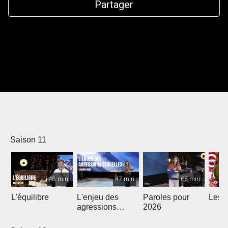
Partager
Saison 11
48 min
47 min
65 min
L'équilibre
L'enjeu des
Paroles pour
Les m
agressions
2026
sexuelles