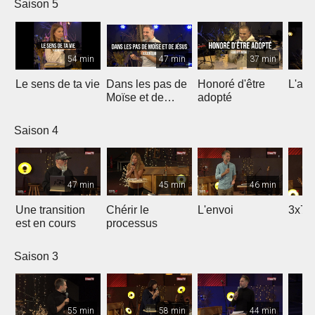
Saison 5
54 min
47 min
37 min
Le sens de ta vie
Dans les pas de
Honoré d'être
L'ami
Moïse et de
adopté
Jésus
Saison 4
47 min
45 min
46 min
Une transition
Chérir le
L'envoi
3x7 
est en cours
processus
Saison 3
55 min
58 min
44 min