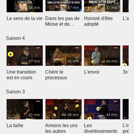
54 min
47 min
37 min
Le sens de ta vie
Dans les pas de
Honoré d'être
L'ami
Moïse et de
adopté
Jésus
Saison 4
47 min
45 min
46 min
Une transition
Chérir le
L'envoi
3x7 
est en cours
processus
Saison 3
55 min
58 min
44 min
La faille
Aimons les uns
Les
L'int
les autres
divertissements
préc