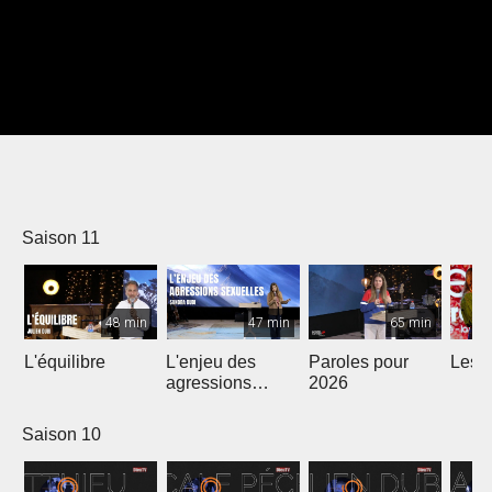
Saison 11
48 min
47 min
65 min
L'équilibre
L'enjeu des
Paroles pour
Les m
agressions
2026
sexuelles
Saison 10