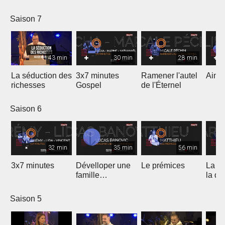
Saison 7
43 min
30 min
28 min
La séduction des
3x7 minutes
Ramener l'autel
Aimer
richesses
Gospel
de l'Éternel
Saison 6
32 min
35 min
56 min
3x7 minutes
Dévelloper une
Le prémices
La ré
famille
la di
prophétique
Saison 5