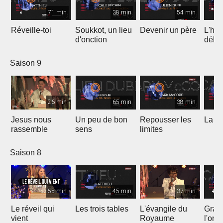
71 min
38 min
54 min
Réveille-toi
Soukkot, un lieu
Devenir un père
L'hui
d'onction
débo
Saison 9
26 min
65 min
38 min
Jesus nous
Un peu de bon
Repousser les
La vé
rassemble
sens
limites
Saison 8
55 min
45 min
37 min
Le réveil qui
Les trois tables
L'évangile du
Gran
vient
Royaume
l'onc