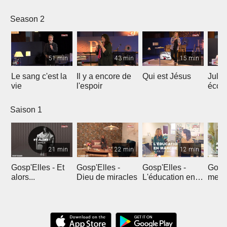
le ré
Season 2
51 min
43 min
15 min
Le sang c'est la
Il y a encore de
Qui est Jésus
Julie
vie
l'espoir
écou
en pr
Saison 1
21 min
22 min
12 min
Gosp'Elles - Et
Gosp'Elles -
Gosp'Elles -
Gosp'
alors...
Dieu de miracles
L'éducation en
mes e
marche