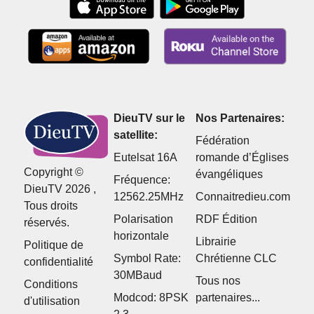
DieuTV sur le
Nos Partenaires:
satellite:
Fédération
Eutelsat 16A
romande d’Églises
Copyright ©
évangéliques
Fréquence:
DieuTV 2026 ,
12562.25MHz
Connaitredieu.com
Tous droits
Polarisation
RDF Édition
réservés.
horizontale
Librairie
Politique de
Symbol Rate:
Chrétienne CLC
confidentialité
30MBaud
Tous nos
Conditions
Modcod: 8PSK
partenaires...
d'utilisation