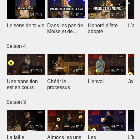
54 min
47 min
37 min
Le sens de ta vie
Dans les pas de
Honoré d'être
L'ami
Moïse et de
adopté
Jésus
Saison 4
47 min
45 min
46 min
Une transition
Chérir le
L'envoi
3x7 
est en cours
processus
Saison 3
55 min
58 min
44 min
La faille
Aimons les uns
Les
L'int