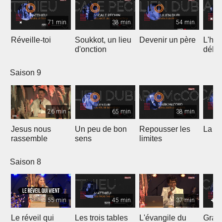
71 min
38 min
54 min
Réveille-toi
Soukkot, un lieu
Devenir un père
L'hui
d'onction
débo
Saison 9
26 min
65 min
38 min
Jesus nous
Un peu de bon
Repousser les
La vé
rassemble
sens
limites
Saison 8
55 min
45 min
37 min
Le réveil qui
Les trois tables
L'évangile du
Gran