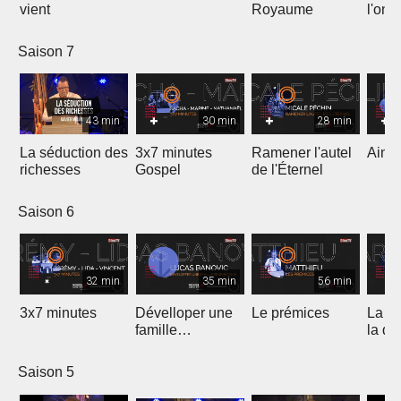
vient
Royaume
l'onc
Saison 7
43 min
30 min
28 min
La séduction des
3x7 minutes
Ramener l'autel
Aimer
richesses
Gospel
de l'Éternel
Saison 6
32 min
35 min
56 min
3x7 minutes
Dévelloper une
Le prémices
La ré
famille
la di
prophétique
Saison 5