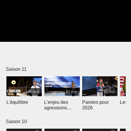
Saison 11
48 min
47 min
65 min
L'équilibre
L'enjeu des
Paroles pour
Les m
agressions
2026
sexuelles
Saison 10