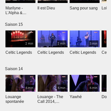
Marilyne -
Il est Dieu
Sang pour sang
Lola
L'Alpha &
L'Oméga
Saison 15
2 min
2 min
3 min
Celtic Legends
Celtic Legends
Celtic Legends
Celt
Saison 14
6 min
6 min
6 min
Louange
Louange - The
Yawhé
Down 
spontanée
Call 2014,
Genève