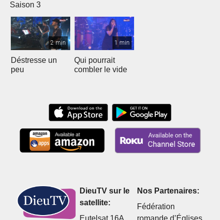
Saison 3
2 min
1 min
Déstresse un
Qui pourrait
peu
combler le vide
DieuTV sur le
Nos Partenaires:
satellite:
Fédération
Eutelsat 16A
romande d’Églises