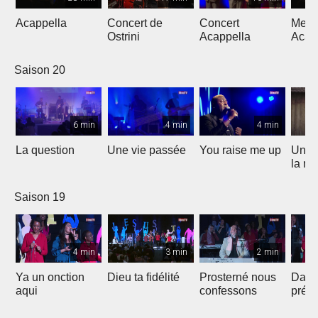
Acappella
Concert de
Concert
Mega
Ostrini
Acappella
Acap
Saison 20
6 min
4 min
4 min
La question
Une vie passée
You raise me up
Une b
la me
Saison 19
4 min
3 min
2 min
Ya un onction
Dieu ta fidélité
Prosterné nous
Dans
aqui
confessons
prés