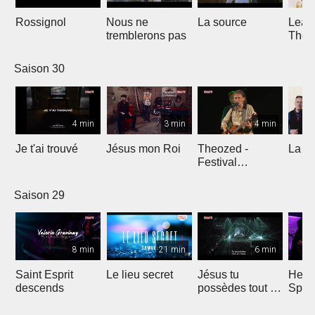
Rossignol
Nous ne
La source
Lean
tremblerons pas
The
Comp
Yout
Saison 30
4 min
3 min
4 min
Je t'ai trouvé
Jésus mon Roi
Theozed -
La cl
Festival
Gagnière
Saison 29
8 min
21 min
6 min
Saint Esprit
Le lieu secret
Jésus tu
He W
descends
possèdes tout en
Spar
nous