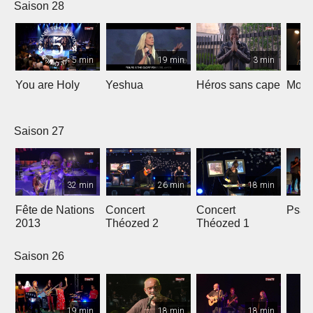
Saison 28
5 min
19 min
3 min
You are Holy
Yeshua
Héros sans cape
Moi e
Saison 27
32 min
26 min
18 min
Fête de Nations
Concert
Concert
Psau
2013
Théozed 2
Théozed 1
Saison 26
19 min
18 min
18 min