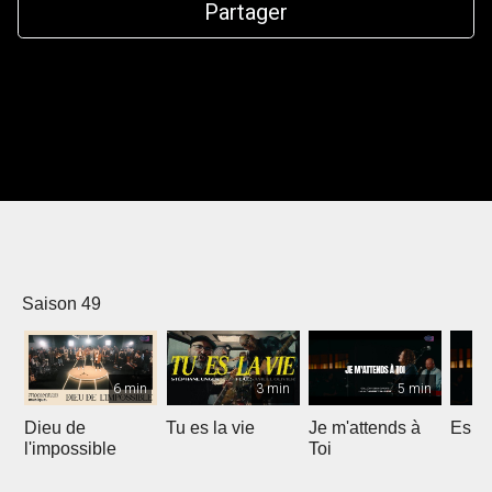
Partager
Saison 49
6 min
3 min
5 min
Dieu de
Tu es la vie
Je m'attends à
Espri
l'impossible
Toi