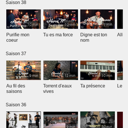
Saison 38
10 min
10 min
9 min
Purifie mon
Tu es ma force
Digne est ton
Allél
coeur
nom
Saison 37
9 min
12 min
10 min
Au fil des
Torrent d'eaux
Ta présence
Le sa
saisons
vives
Saison 36
3 min
9 min
30 min