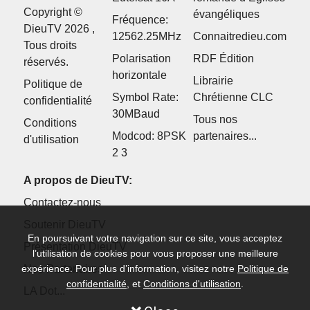
Copyright ©
évangéliques
Fréquence:
DieuTV 2026 ,
12562.25MHz
Connaitredieu.com
Tous droits
Polarisation
RDF Édition
réservés.
horizontale
Librairie
Politique de
Symbol Rate:
Chrétienne CLC
confidentialité
30MBaud
Tous nos
Conditions
Modcod: 8PSK
partenaires...
d'utilisation
2 3
A propos de DieuTV:
Contactez-nous
Soutenir DieuTV
En poursuivant votre navigation sur ce site, vous acceptez
Présentation DieuTV
l’utilisation de cookies pour vous proposer une meilleure
expérience. Pour plus d’information, visitez notre
Politique de
Nos Partenaires
confidentialité
, et
Conditions d'utilisation
.
LA Dot...