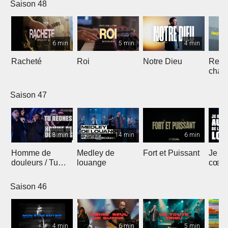
Saison 48
6 min
5 min
4 min
Racheté
Roi
Notre Dieu
Reçoi
chan
Saison 47
8 min
14 min
6 min
Homme de
Medley de
Fort et Puissant
Je re
douleurs / Tu
louange
cœur 
règnes
loua
Saison 46
4 min
6 min
5 min