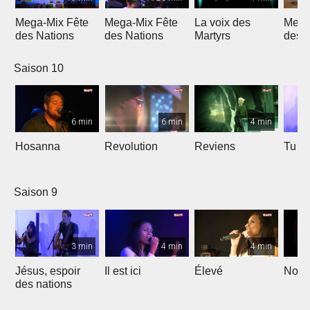
Mega-Mix Fête
Mega-Mix Fête
La voix des
Mega
des Nations
des Nations
Martyrs
des 
Saison 10
6 min
6 min
4 min
Hosanna
Revolution
Reviens
Tu e
Saison 9
3 min
4 min
4 min
Jésus, espoir
Il est ici
Élevé
Noël
des nations