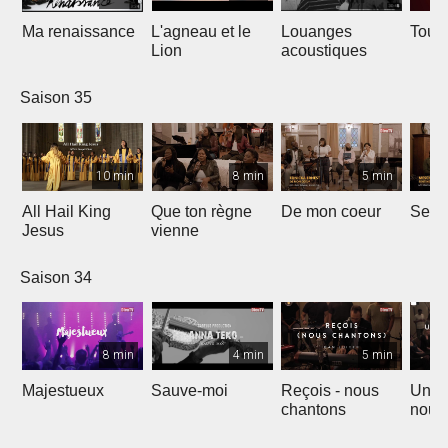
Ma renaissance
L'agneau et le
Louanges
Tout 
Lion
acoustiques
Saison 35
10 min
8 min
5 min
All Hail King
Que ton règne
De mon coeur
Senti
Jesus
vienne
Saison 34
8 min
4 min
5 min
Majestueux
Sauve-moi
Reçois - nous
Un so
chantons
nouv