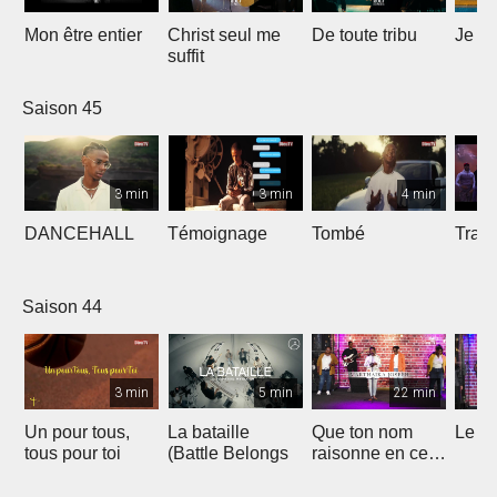
Mon être entier
Christ seul me
De toute tribu
Je m
suffit
Saison 45
3 min
3 min
4 min
DANCEHALL
Témoignage
Tombé
Tranq
Saison 44
3 min
5 min
22 min
Un pour tous,
La bataille
Que ton nom
Le li
tous pour toi
(Battle Belongs
raisonne en ce
lieu