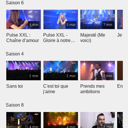
Saison 6
5 min
5 min
7 min
Pulse XXL :
Pulse XXL -
Majesté (Me
Je te
Chaîne d’amour
Gloire à notre
voici)
Dieu
Saison 4
2 min
2 min
2 min
Sans toi
C'est toi que
Prends mes
Entre
j'aime
ambitions
Saison 8
4 min
4 min
3 min