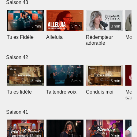
Saison 43
5 min
5 min
3 min
Tu es Fidèle
Alleluia
Rédempteur
Mon 
adorable
Saison 42
5 min
3 min
5 min
Tu es fidèle
Ta tendre voix
Conduis moi
Merve
sacri
Saison 41
12 min
11 min
9 min