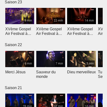
Saison 23
9 min
22 min
14 min
XVème Gospel
XVème Gospel
XVème Gospel
XVèm
Air Festival à
Air Festival à
Air Festival à
Air F
Martigny
Martigny
Martigny
Mart
Saison 22
6 min
7 min
5 min
Merci Jésus
Sauveur du
Dieu merveilleux
Tu es
monde
Seig
Saison 21
28 min
17 min
16 min