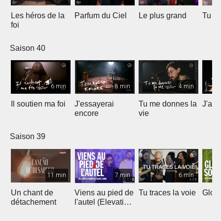
Les héros de la
Parfum du Ciel
Le plus grand
Tu ét
foi
Saison 40
6 min
8 min
4 min
Il soutien ma foi
J'essayerai
Tu me donnes la
J'ai 
encore
vie
Saison 39
11 min
7 min
6 min
Un chant de
Viens au pied de
Tu traces la voie
Gloir
détachement
l'autel (Elevation
Worship)