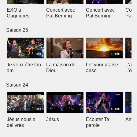
EXO à
Concert avec
Concert avec
Conc
Gagnières
Pat Berning
Pat Berning
Pat 
Saison 25
5 min
3 min
4 min
Je veux être ton
La maison de
Let your praise
L'alp
ami
Dieu
arise
L'om
Saison 24
4 min
10 min
8 min
Jésus nous a
Jésus
Écouter Ta
Ami S
délivrés
parole