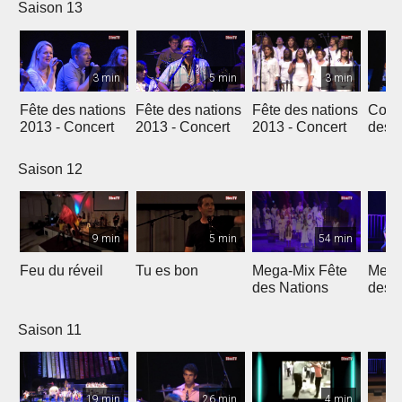
Saison 13
3 min
5 min
3 min
Fête des nations
Fête des nations
Fête des nations
Conc
2013 - Concert
2013 - Concert
2013 - Concert
des n
(201
Saison 12
9 min
5 min
54 min
Feu du réveil
Tu es bon
Mega-Mix Fête
Mega
des Nations
des 
Saison 11
19 min
26 min
4 min