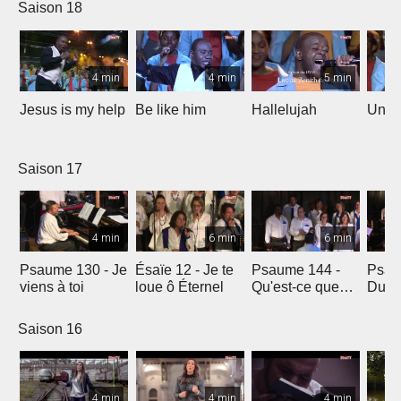
Saison 18
4 min
4 min
5 min
Jesus is my help
Be like him
Hallelujah
Un jo
Saison 17
4 min
6 min
6 min
Psaume 130 - Je
Ésaïe 12 - Je te
Psaume 144 -
Psau
viens à toi
loue ô Éternel
Qu'est-ce que
Du le
l'homme ?
soleil
Saison 16
4 min
4 min
4 min