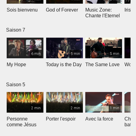
Sois bienvenu
God of Forever
Music Zone:
Irish
Chante l'Eternel
Saison 7
6 min
5 min
5 min
My Hope
Today is the Day
The Same Love
Wond
Saison 5
2 min
2 min
1 min
Personne
Porter l'espoir
Avec la force
Chaq
comme Jésus
batt