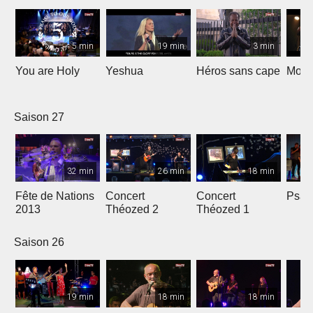
5 min
19 min
3 min
You are Holy
Yeshua
Héros sans cape
Moi e
Saison 27
32 min
26 min
18 min
Fête de Nations
Concert
Concert
Psau
2013
Théozed 2
Théozed 1
Saison 26
19 min
18 min
18 min