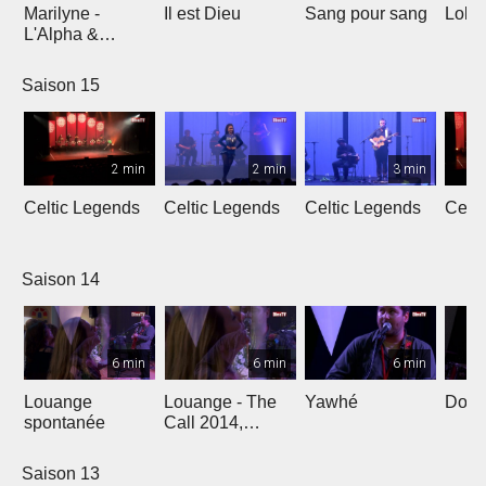
Marilyne -
Il est Dieu
Sang pour sang
Lola
L'Alpha &
L'Oméga
Saison 15
2 min
2 min
3 min
Celtic Legends
Celtic Legends
Celtic Legends
Celt
Saison 14
6 min
6 min
6 min
Louange
Louange - The
Yawhé
Down 
spontanée
Call 2014,
Genève
Saison 13