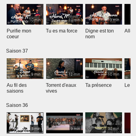
10 min
10 min
9 min
Purifie mon
Tu es ma force
Digne est ton
Allél
coeur
nom
Saison 37
9 min
12 min
10 min
Au fil des
Torrent d'eaux
Ta présence
Le sa
saisons
vives
Saison 36
3 min
9 min
30 min