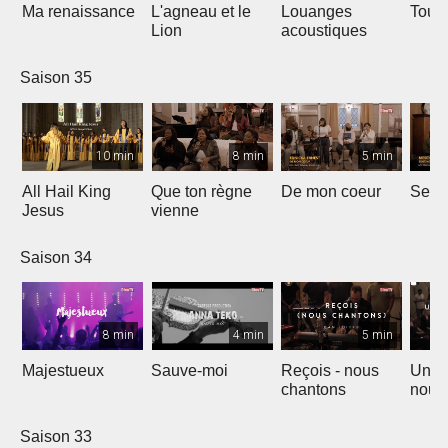
Ma renaissance
L'agneau et le
Louanges
Tout 
Lion
acoustiques
Saison 35
10 min
8 min
5 min
All Hail King
Que ton règne
De mon coeur
Senti
Jesus
vienne
Saison 34
8 min
4 min
5 min
Majestueux
Sauve-moi
Reçois - nous
Un so
chantons
nouv
Saison 33