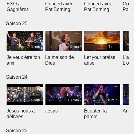
EXO à
Concert avec
Concert avec
Conc
Gagnières
Pat Berning
Pat Berning
Pat 
Saison 25
5 min
3 min
4 min
Je veux être ton
La maison de
Let your praise
L'alp
ami
Dieu
arise
L'om
Saison 24
4 min
10 min
8 min
Jésus nous a
Jésus
Écouter Ta
Ami S
délivrés
parole
Saison 23