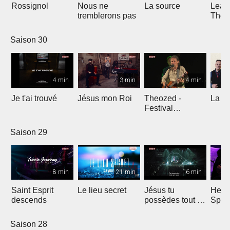
Rossignol
Nous ne
La source
Lean
tremblerons pas
The
Comp
Yout
Saison 30
4 min
3 min
4 min
Je t'ai trouvé
Jésus mon Roi
Theozed -
La cl
Festival
Gagnière
Saison 29
8 min
21 min
6 min
Saint Esprit
Le lieu secret
Jésus tu
He W
descends
possèdes tout en
Spar
nous
Saison 28