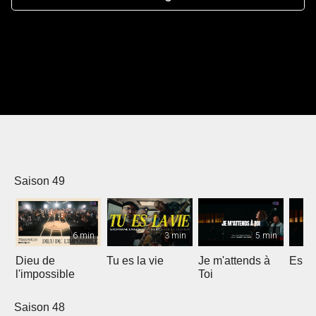
Saison 49
6 min
3 min
5 min
Dieu de
Tu es la vie
Je m'attends à
Espri
l'impossible
Toi
Saison 48