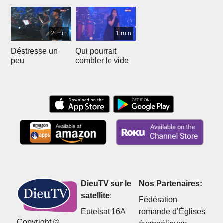
2 min
1 min
Déstresse un
Qui pourrait
peu
combler le vide
DieuTV sur le
Nos Partenaires:
satellite:
Fédération
Eutelsat 16A
romande d’Églises
Copyright ©