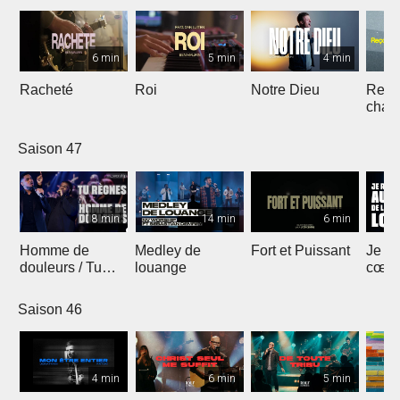
6 min
5 min
4 min
Racheté
Roi
Notre Dieu
Reçoi
chan
Saison 47
8 min
14 min
6 min
Homme de
Medley de
Fort et Puissant
Je re
douleurs / Tu
louange
cœur 
règnes
loua
Saison 46
4 min
6 min
5 min