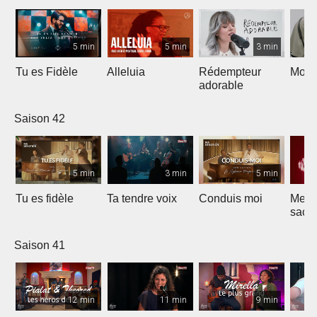
5 min
5 min
3 min
Tu es Fidèle
Alleluia
Rédempteur
Mon 
adorable
Saison 42
5 min
3 min
5 min
Tu es fidèle
Ta tendre voix
Conduis moi
Merve
sacri
Saison 41
12 min
11 min
9 min