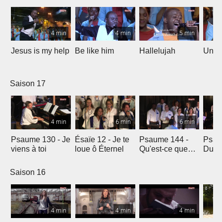
4 min
4 min
5 min
Jesus is my help
Be like him
Hallelujah
Un jo
Saison 17
4 min
6 min
6 min
Psaume 130 - Je
Ésaïe 12 - Je te
Psaume 144 -
Psau
viens à toi
loue ô Éternel
Qu'est-ce que
Du le
l'homme ?
soleil
Saison 16
4 min
4 min
4 min