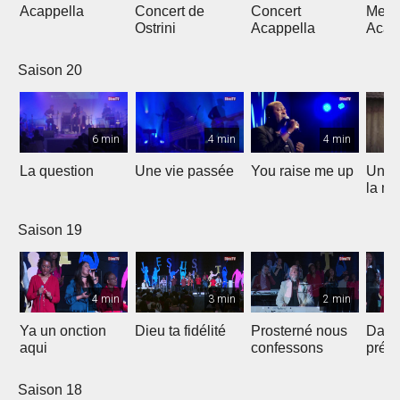
Acappella
Concert de
Concert
Mega
Ostrini
Acappella
Acap
Saison 20
6 min
4 min
4 min
La question
Une vie passée
You raise me up
Une b
la me
Saison 19
4 min
3 min
2 min
Ya un onction
Dieu ta fidélité
Prosterné nous
Dans
aqui
confessons
prés
Saison 18