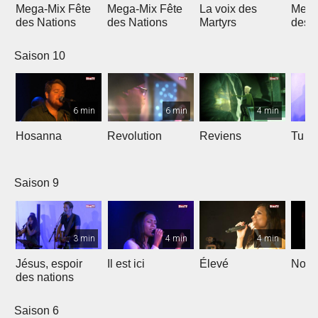
Mega-Mix Fête
Mega-Mix Fête
La voix des
Mega
des Nations
des Nations
Martyrs
des 
Saison 10
6 min
6 min
4 min
Hosanna
Revolution
Reviens
Tu e
Saison 9
3 min
4 min
4 min
Jésus, espoir
Il est ici
Élevé
Noël
des nations
Saison 6