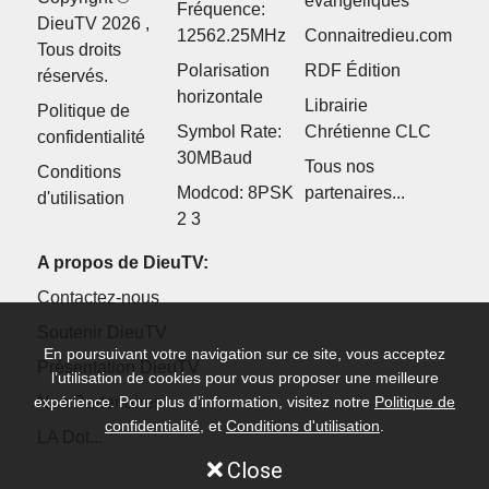
évangéliques
Fréquence:
DieuTV 2026 ,
12562.25MHz
Connaitredieu.com
Tous droits
Polarisation
RDF Édition
réservés.
horizontale
Librairie
Politique de
Symbol Rate:
Chrétienne CLC
confidentialité
30MBaud
Tous nos
Conditions
Modcod: 8PSK
partenaires...
d'utilisation
2 3
A propos de DieuTV:
Contactez-nous
Soutenir DieuTV
En poursuivant votre navigation sur ce site, vous acceptez
Présentation DieuTV
l’utilisation de cookies pour vous proposer une meilleure
expérience. Pour plus d’information, visitez notre
Politique de
Nos Partenaires
confidentialité
, et
Conditions d'utilisation
.
LA Dot...