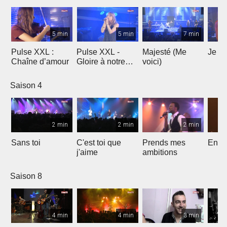
5 min
5 min
7 min
Pulse XXL :
Pulse XXL -
Majesté (Me
Je te
Chaîne d’amour
Gloire à notre
voici)
Dieu
Saison 4
2 min
2 min
2 min
Sans toi
C'est toi que
Prends mes
Entre
j'aime
ambitions
Saison 8
4 min
4 min
3 min