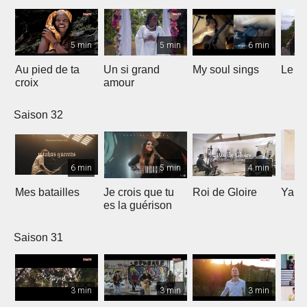
5 min
5 min
6 min
Au pied de ta
Un si grand
My soul sings
Le pr
croix
amour
Saison 32
6 min
5 min
4 min
Mes batailles
Je crois que tu
Roi de Gloire
Yahw
es la guérison
Saison 31
3 min
3 min
3 min