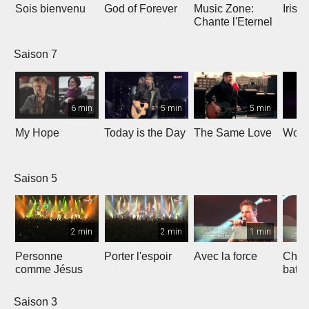
Sois bienvenu
God of Forever
Music Zone:
Irish
Chante l'Eternel
Saison 7
6 min
5 min
5 min
My Hope
Today is the Day
The Same Love
Wond
Saison 5
2 min
2 min
1 min
Personne
Porter l'espoir
Avec la force
Chaq
comme Jésus
batt
Saison 3