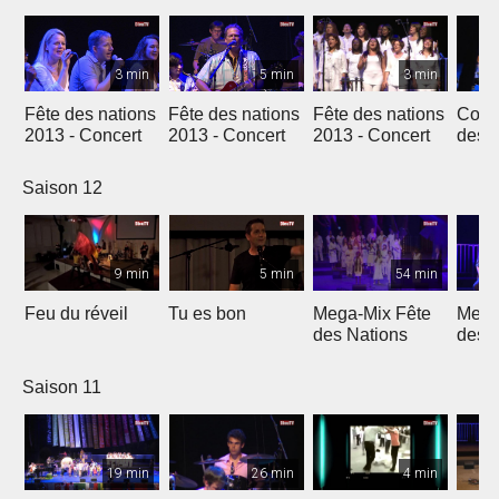
3 min
5 min
3 min
Fête des nations
Fête des nations
Fête des nations
Conc
2013 - Concert
2013 - Concert
2013 - Concert
des n
(201
Saison 12
9 min
5 min
54 min
Feu du réveil
Tu es bon
Mega-Mix Fête
Mega
des Nations
des 
Saison 11
19 min
26 min
4 min