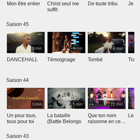
Mon être entier
Christ seul me
De toute tribu
Je m
suffit
Saison 45
3 min
3 min
4 min
DANCEHALL
Témoignage
Tombé
Tranq
Saison 44
3 min
5 min
22 min
Un pour tous,
La bataille
Que ton nom
Le li
tous pour toi
(Battle Belongs
raisonne en ce
lieu
Saison 43