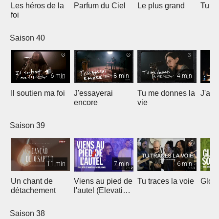
Les héros de la
Parfum du Ciel
Le plus grand
Tu ét
foi
Saison 40
6 min
8 min
4 min
Il soutien ma foi
J'essayerai
Tu me donnes la
J'ai 
encore
vie
Saison 39
11 min
7 min
6 min
Un chant de
Viens au pied de
Tu traces la voie
Gloir
détachement
l'autel (Elevation
Worship)
Saison 38