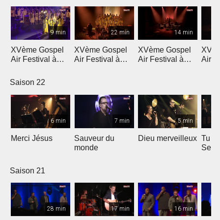
9 min
22 min
14 min
XVème Gospel
XVème Gospel
XVème Gospel
XVèm
Air Festival à
Air Festival à
Air Festival à
Air F
Martigny
Martigny
Martigny
Mart
Saison 22
6 min
7 min
5 min
Merci Jésus
Sauveur du
Dieu merveilleux
Tu es
monde
Seig
Saison 21
28 min
17 min
16 min