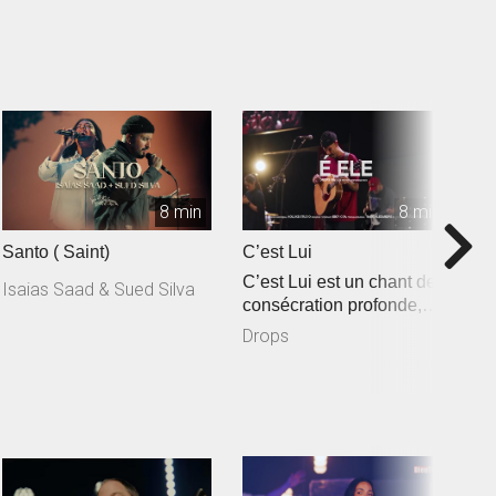
8 min
8 min
Santo ( Saint)
C’est Lui
R
C’est Lui est un chant de
Isaias Saad & Sued Silva
consécration profonde,
inspiré de Jean 3.30 : « I...
Drops