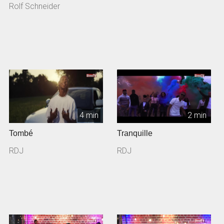
Rolf Schneider
4 min
2 min
Tombé
Tranquille
RDJ
RDJ