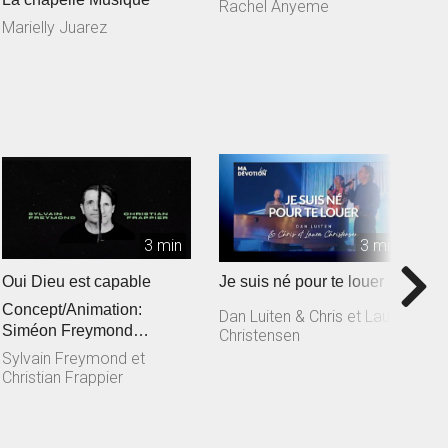
Rachel Anyeme
S
L
Marielly Juarez
3 min
3 min
Oui Dieu est capable
Je suis né pour te louer
T
Concept/Animation:
M
Dan Luiten & Chris et Laura
Siméon Freymond
Christensen
D
Composition: Sylvain
Sylvain Freymond et
Freymond en collaborat...
Christian Frappier