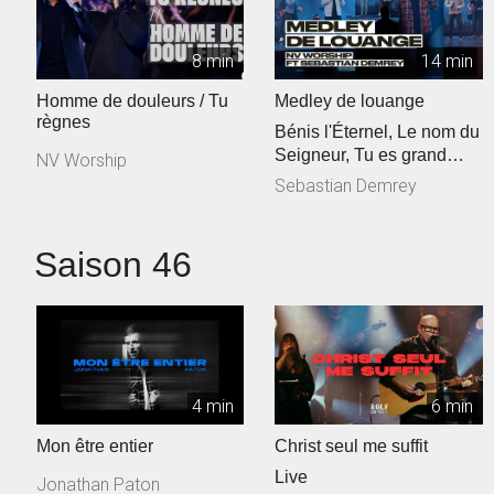
8 min
14 min
Homme de douleurs / Tu
Medley de louange
règnes
Bénis l'Éternel, Le nom du
Seigneur, Tu es grand
NV Worship
Seigneur
Sebastian Demrey
Saison 46
4 min
6 min
Mon être entier
Christ seul me suffit
Live
Jonathan Paton