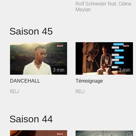
Rolf Schneider feat. Céline
Meylan
Saison 45
3 min
3 min
DANCEHALL
Témoignage
RDJ
RDJ
Saison 44