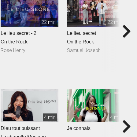
22 min
22 min
Le lieu secret - 2
Le lieu secret
Q
S
On the Rock
On the Rock
O
Rose Henry
Samuel Joseph
N
4 min
4 min
Dieu tout puissant
Je connais
T
La chapelle Musique