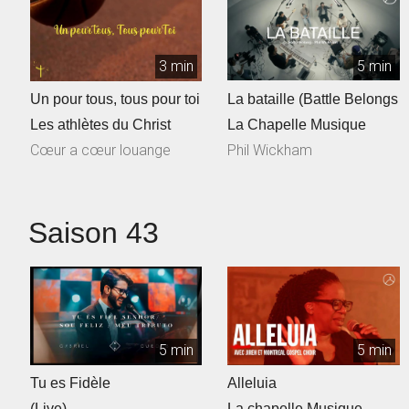
3 min
5 min
Un pour tous, tous pour toi
La bataille (Battle Belongs
Les athlètes du Christ
La Chapelle Musique
Cœur a cœur louange
Phil Wickham
Saison 43
5 min
5 min
Tu es Fidèle
Alleluia
(Live)
La chapelle Musique