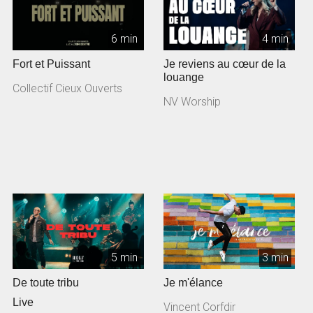
6 min
4 min
Fort et Puissant
Je reviens au cœur de la
louange
Collectif Cieux Ouverts
NV Worship
5 min
3 min
De toute tribu
Je m'élance
Live
Vincent Corfdir