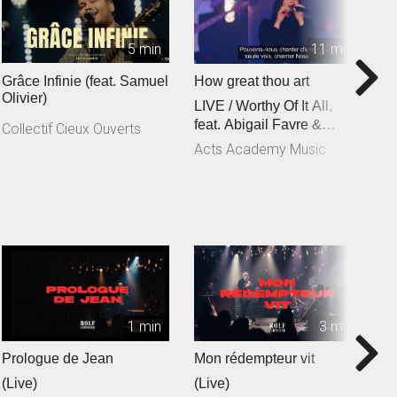
5 min
11 min
Grâce Infinie (feat. Samuel
How great thou art
C
Olivier)
LIVE / Worthy Of It All,
f
feat. Abigail Favre &
C
Collectif Cieux Ouverts
Esben Engholm
Acts Academy Music
A
1 min
3 min
Prologue de Jean
Mon rédempteur vit
Je
(Live)
(Live)
(