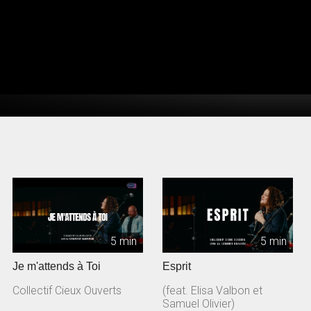
5 min
5 min
Je m'attends à Toi
Esprit
Collectif Cieux Ouverts
(feat. Elisa Valbon et
Samuel Olivier)