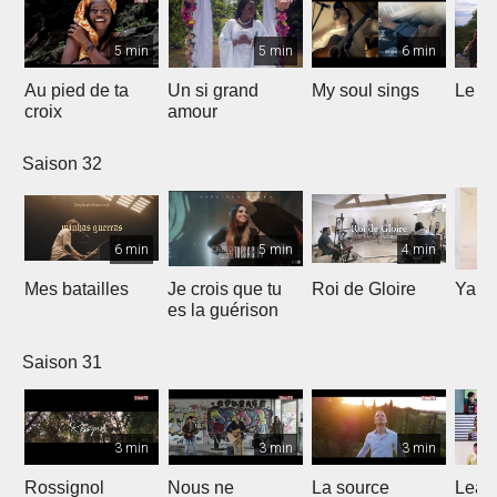
5 min
5 min
6 min
Au pied de ta
Un si grand
My soul sings
Le pr
croix
amour
Saison 32
6 min
5 min
4 min
Mes batailles
Je crois que tu
Roi de Gloire
Yahw
es la guérison
Saison 31
3 min
3 min
3 min
Rossignol
Nous ne
La source
Lean