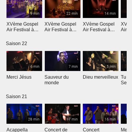
9 min
22 min
14 min
XVème Gospel
XVème Gospel
XVème Gospel
XVèm
Air Festival à
Air Festival à
Air Festival à
Air F
Martigny
Martigny
Martigny
Mart
Saison 22
6 min
7 min
5 min
Merci Jésus
Sauveur du
Dieu merveilleux
Tu es
monde
Seig
Saison 21
28 min
17 min
16 min
Acappella
Concert de
Concert
Mega