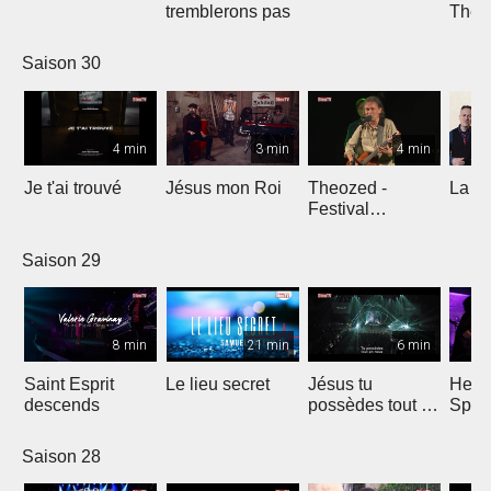
tremblerons pas
The
Comp
Yout
Saison 30
4 min
3 min
4 min
Je t'ai trouvé
Jésus mon Roi
Theozed -
La cl
Festival
Gagnière
Saison 29
8 min
21 min
6 min
Saint Esprit
Le lieu secret
Jésus tu
He W
descends
possèdes tout en
Spar
nous
Saison 28