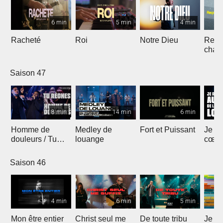
6 min
5 min
4 min
Racheté
Roi
Notre Dieu
Reçoi
chan
Saison 47
8 min
14 min
6 min
Homme de
Medley de
Fort et Puissant
Je re
douleurs / Tu
louange
cœur 
règnes
loua
Saison 46
4 min
6 min
5 min
Mon être entier
Christ seul me
De toute tribu
Je m