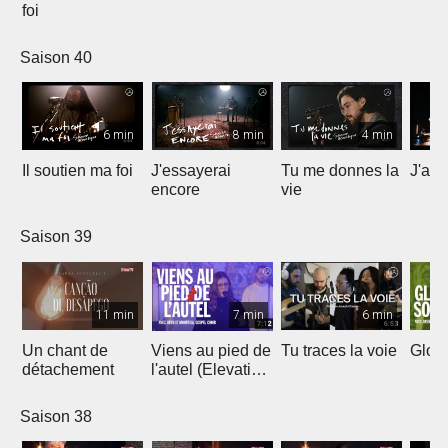
foi
Saison 40
6 min
8 min
4 min
Il soutien ma foi
J'essayerai
Tu me donnes la
J'ai 
encore
vie
Saison 39
11 min
7 min
6 min
Un chant de
Viens au pied de
Tu traces la voie
Gloir
détachement
l'autel (Elevation
Worship)
Saison 38