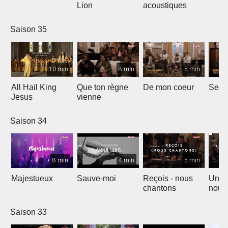
Lion
acoustiques
Saison 35
10 min
8 min
5 min
All Hail King
Que ton règne
De mon coeur
Senti
Jesus
vienne
Saison 34
8 min
4 min
5 min
Majestueux
Sauve-moi
Reçois - nous
Un so
chantons
nouv
Saison 33