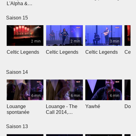
L'Alpha &
L'Oméga
Saison 15
2 min
2 min
3 min
Celtic Legends
Celtic Legends
Celtic Legends
Celt
Saison 14
6 min
6 min
6 min
Louange
Louange - The
Yawhé
Down 
spontanée
Call 2014,
Genève
Saison 13