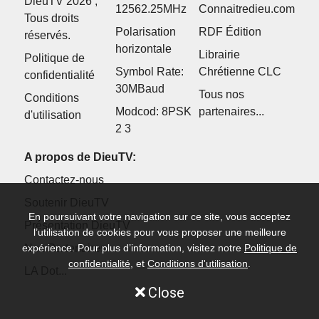
DieuTV 2026 ,
12562.25MHz
Connaitredieu.com
Tous droits
Polarisation
RDF Édition
réservés.
horizontale
Librairie
Politique de
Symbol Rate:
Chrétienne CLC
confidentialité
30MBaud
Tous nos
Conditions
Modcod: 8PSK
partenaires...
d'utilisation
2 3
A propos de DieuTV:
Contactez-nous
Soutenir DieuTV
En poursuivant votre navigation sur ce site, vous acceptez
Présentation DieuTV
l’utilisation de cookies pour vous proposer une meilleure
expérience. Pour plus d’information, visitez notre
Politique de
Nos Partenaires
confidentialité
, et
Conditions d'utilisation
.
LA Dot...