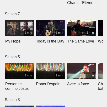
Chante l'Eternel
Saison 7
6 min
5 min
5 min
My Hope
Today is the Day
The Same Love
Wond
Saison 5
2 min
2 min
1 min
Personne
Porter l'espoir
Avec la force
Chaq
comme Jésus
batt
Saison 3