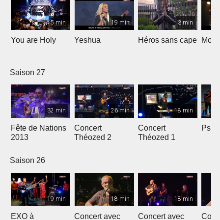
5 min
19 min
3 min
You are Holy
Yeshua
Héros sans cape
Moi e
Saison 27
32 min
26 min
18 min
Fête de Nations
Concert
Concert
Psau
2013
Théozed 2
Théozed 1
Saison 26
19 min
18 min
18 min
EXO à
Concert avec
Concert avec
Conc