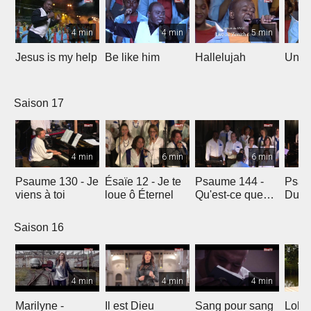
4 min
4 min
5 min
Jesus is my help
Be like him
Hallelujah
Un jo
Saison 17
4 min
6 min
6 min
Psaume 130 - Je
Ésaïe 12 - Je te
Psaume 144 -
Psau
viens à toi
loue ô Éternel
Qu'est-ce que
Du le
l'homme ?
soleil
Saison 16
4 min
4 min
4 min
Marilyne -
Il est Dieu
Sang pour sang
Lola