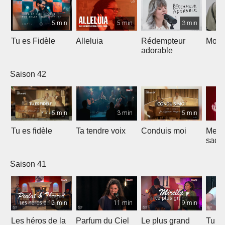
5 min
5 min
3 min
Tu es Fidèle
Alleluia
Rédempteur
Mon 
adorable
Saison 42
5 min
3 min
5 min
Tu es fidèle
Ta tendre voix
Conduis moi
Merve
sacri
Saison 41
12 min
11 min
9 min
Les héros de la
Parfum du Ciel
Le plus grand
Tu ét