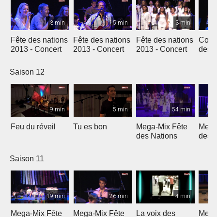
3 min
5 min
3 min
Fête des nations
Fête des nations
Fête des nations
Conc
2013 - Concert
2013 - Concert
2013 - Concert
des n
(201
Saison 12
9 min
5 min
54 min
Feu du réveil
Tu es bon
Mega-Mix Fête
Mega
des Nations
des 
Saison 11
19 min
26 min
4 min
Mega-Mix Fête
Mega-Mix Fête
La voix des
Mega