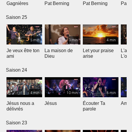
Gagnières
Pat Berning
Pat Berning
Pat 
Saison 25
5 min
3 min
4 min
Je veux être ton
La maison de
Let your praise
L'alp
ami
Dieu
arise
L'om
Saison 24
4 min
10 min
8 min
Jésus nous a
Jésus
Écouter Ta
Ami S
délivrés
parole
Saison 23