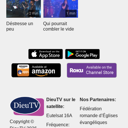
2 min
1 min
Déstresse un
Qui pourrait
peu
combler le vide
DieuTV sur le
Nos Partenaires:
satellite:
Fédération
Eutelsat 16A
romande d’Églises
Copyright ©
évangéliques
Fréquence: