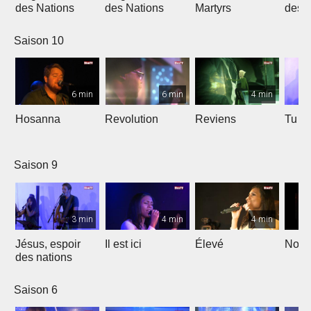
des Nations
des Nations
Martyrs
des 
Saison 10
6 min
6 min
4 min
Hosanna
Revolution
Reviens
Tu e
Saison 9
3 min
4 min
4 min
Jésus, espoir
Il est ici
Élevé
Noël
des nations
Saison 6