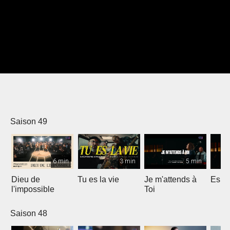
Saison 49
6 min
3 min
5 min
Dieu de
Tu es la vie
Je m'attends à
Espri
l'impossible
Toi
Saison 48