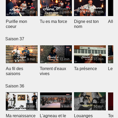
10 min
10 min
9 min
Purifie mon
Tu es ma force
Digne est ton
Allél
coeur
nom
Saison 37
9 min
12 min
10 min
Au fil des
Torrent d'eaux
Ta présence
Le sa
saisons
vives
Saison 36
3 min
9 min
30 min
Ma renaissance
L'agneau et le
Louanges
Tout 