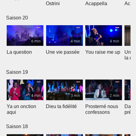
Ostrini
Acappella
Acap
Saison 20
6 min
4 min
4 min
La question
Une vie passée
You raise me up
Une b
la me
Saison 19
4 min
3 min
2 min
Ya un onction
Dieu ta fidélité
Prosterné nous
Dans
aqui
confessons
prés
Saison 18