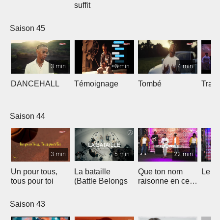
suffit
Saison 45
3 min
3 min
4 min
DANCEHALL
Témoignage
Tombé
Tranq
Saison 44
3 min
5 min
22 min
Un pour tous,
La bataille
Que ton nom
Le li
tous pour toi
(Battle Belongs
raisonne en ce
lieu
Saison 43