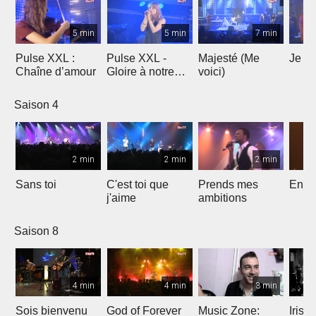
5 min
5 min
7 min
Pulse XXL :
Pulse XXL -
Majesté (Me
Je te
Chaîne d’amour
Gloire à notre
voici)
Dieu
Saison 4
2 min
2 min
2 min
Sans toi
C'est toi que
Prends mes
Entre
j'aime
ambitions
Saison 8
4 min
4 min
3 min
Sois bienvenu
God of Forever
Music Zone:
Irish